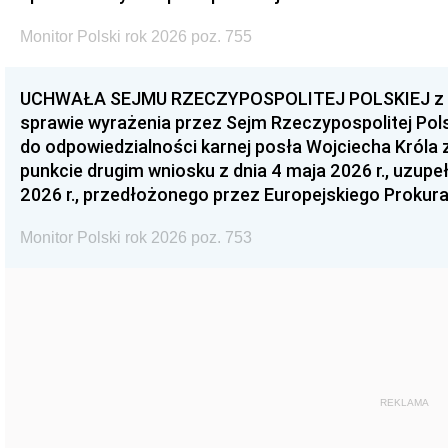
Monitor Polski rok 2026 poz. 755
UCHWAŁA SEJMU RZECZYPOSPOLITEJ POLSKIEJ z dnia
sprawie wyrażenia przez Sejm Rzeczypospolitej Pols
do odpowiedzialności karnej posła Wojciecha Króla 
punkcie drugim wniosku z dnia 4 maja 2026 r., uzupe
2026 r., przedłożonego przez Europejskiego Prokur
Monitor Polski rok 2026 poz. 753
REKLAMA