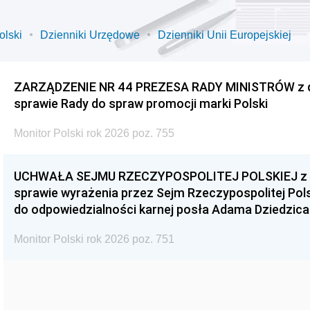
olski
Dzienniki Urzędowe
Dzienniki Unii Europejskiej
ZARZĄDZENIE NR 44 PREZESA RADY MINISTRÓW z dnia
sprawie Rady do spraw promocji marki Polski
Monitor Polski rok 2026 poz. 755
UCHWAŁA SEJMU RZECZYPOSPOLITEJ POLSKIEJ z dnia
sprawie wyrażenia przez Sejm Rzeczypospolitej Pols
do odpowiedzialności karnej posła Adama Dziedzica
Monitor Polski rok 2026 poz. 751