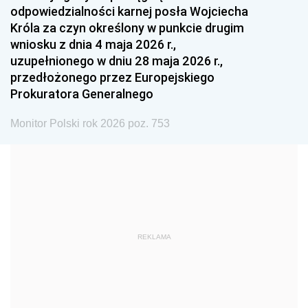
odpowiedzialności karnej posła Wojciecha
1987
1986
1985
Króla za czyn określony w punkcie drugim
wniosku z dnia 4 maja 2026 r.,
1984
1983
1982
uzupełnionego w dniu 28 maja 2026 r.,
1981
1980
1979
przedłożonego przez Europejskiego
Prokuratora Generalnego
1978
1977
1976
1975
1974
1973
Monitor Polski rok 2026 poz. 753
1972
1971
1970
1969
1968
1967
1966
1965
1964
1963
1962
1961
REKLAMA
1960
1959
1958
1957
1956
1955
1954
1953
1952