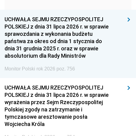
1951
1950
1949
1948
1947
1946
UCHWAŁA SEJMU RZECZYPOSPOLITEJ
1939
1938
1937
POLSKIEJ z dnia 31 lipca 2026 r. w sprawie
sprawozdania z wykonania budżetu
1936
1930
państwa za okres od dnia 1 stycznia do
dnia 31 grudnia 2025 r. oraz w sprawie
absolutorium dla Rady Ministrów
Monitor Polski rok 2026 poz. 756
UCHWAŁA SEJMU RZECZYPOSPOLITEJ
POLSKIEJ z dnia 31 lipca 2026 r. w sprawie
wyrażenia przez Sejm Rzeczypospolitej
Polskiej zgody na zatrzymanie i
tymczasowe aresztowanie posła
Wojciecha Króla