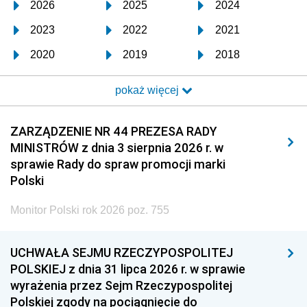
2026
2025
2024
2023
2022
2021
2020
2019
2018
2017
2016
2015
pokaż więcej
2014
2013
2012
2011
2010
2009
ZARZĄDZENIE NR 44 PREZESA RADY
MINISTRÓW z dnia 3 sierpnia 2026 r. w
2008
2007
2006
sprawie Rady do spraw promocji marki
2005
2004
2003
Polski
2002
2001
2000
Monitor Polski rok 2026 poz. 755
1999
1998
1997
UCHWAŁA SEJMU RZECZYPOSPOLITEJ
1996
1995
1994
POLSKIEJ z dnia 31 lipca 2026 r. w sprawie
1993
1992
1991
wyrażenia przez Sejm Rzeczypospolitej
Polskiej zgody na pociągnięcie do
1990
1989
1988