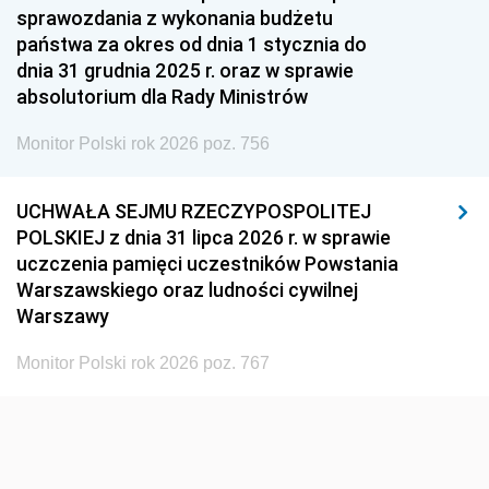
1951
1950
1949
sprawozdania z wykonania budżetu
państwa za okres od dnia 1 stycznia do
1948
1947
1946
dnia 31 grudnia 2025 r. oraz w sprawie
1939
1938
1937
absolutorium dla Rady Ministrów
1936
1930
Monitor Polski rok 2026 poz. 756
UCHWAŁA SEJMU RZECZYPOSPOLITEJ
POLSKIEJ z dnia 31 lipca 2026 r. w sprawie
uczczenia pamięci uczestników Powstania
Warszawskiego oraz ludności cywilnej
Warszawy
Monitor Polski rok 2026 poz. 767