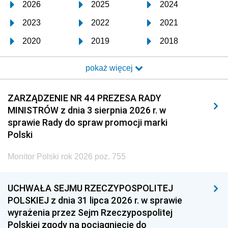
2026
2025
2024
2023
2022
2021
2020
2019
2018
2017
2016
2015
pokaż więcej
2014
2013
2012
2011
2010
2009
ZARZĄDZENIE NR 44 PREZESA RADY
MINISTRÓW z dnia 3 sierpnia 2026 r. w
2008
2007
2006
sprawie Rady do spraw promocji marki
2005
2004
2003
Polski
2002
2001
2000
Monitor Polski rok 2026 poz. 755
1999
1998
1997
UCHWAŁA SEJMU RZECZYPOSPOLITEJ
1996
1995
1994
POLSKIEJ z dnia 31 lipca 2026 r. w sprawie
1993
1992
1991
wyrażenia przez Sejm Rzeczypospolitej
Polskiej zgody na pociągnięcie do
1990
1989
1988