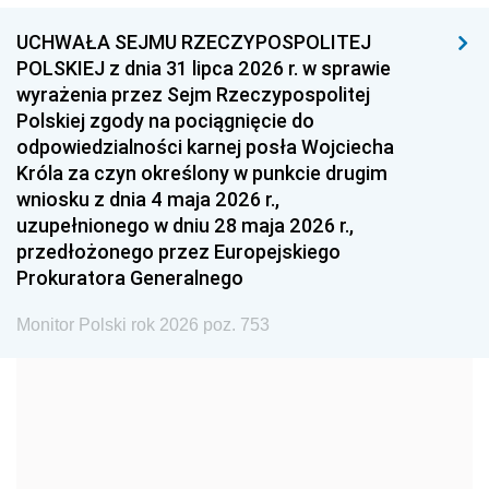
1999
1998
1997
UCHWAŁA SEJMU RZECZYPOSPOLITEJ
1996
1995
1994
POLSKIEJ z dnia 31 lipca 2026 r. w sprawie
1993
1992
1991
wyrażenia przez Sejm Rzeczypospolitej
Polskiej zgody na pociągnięcie do
1990
1989
1988
odpowiedzialności karnej posła Wojciecha
1987
1986
1985
Króla za czyn określony w punkcie drugim
wniosku z dnia 4 maja 2026 r.,
1984
1983
1982
uzupełnionego w dniu 28 maja 2026 r.,
1981
1980
1979
przedłożonego przez Europejskiego
Prokuratora Generalnego
1978
1977
1976
1975
1974
1973
Monitor Polski rok 2026 poz. 753
1972
1971
1970
1969
1968
1967
1966
1965
1964
1963
1962
1961