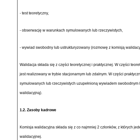
- test teoretyczny,
- obserwację w warunkach symulowanych lub rzeczywistych,
- wywiad swobodny lub ustrukturyzowany (rozmowę z komisją walidacy
Walidacja składa się z części teoretycznej i praktycznej. W części teoret
jest realizowany w trybie stacjonarnym lub zdalnym. W części praktyc
symulowanych lub rzeczywistych uzupełnioną wywiadem swobodnym l
walidacyjną).
1.2. Zasoby kadrowe
Komisja walidacyjna składa się z co najmniej 2 członków, z których je
walidacyjnej.