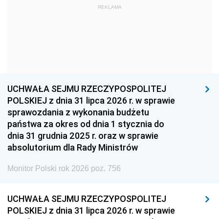
REKLAMA
1960
1959
1958
1957
1956
1955
1954
1953
1952
1951
1950
1949
1948
1947
1946
UCHWAŁA SEJMU RZECZYPOSPOLITEJ
1939
1938
1937
POLSKIEJ z dnia 31 lipca 2026 r. w sprawie
sprawozdania z wykonania budżetu
1936
1930
państwa za okres od dnia 1 stycznia do
dnia 31 grudnia 2025 r. oraz w sprawie
absolutorium dla Rady Ministrów
Monitor Polski rok 2026 poz. 756
UCHWAŁA SEJMU RZECZYPOSPOLITEJ
POLSKIEJ z dnia 31 lipca 2026 r. w sprawie