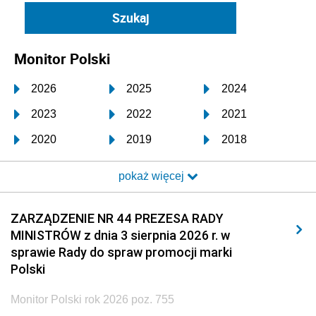
Monitor Polski
2026
2025
2024
2023
2022
2021
2020
2019
2018
2017
2016
2015
pokaż więcej
2014
2013
2012
2011
2010
2009
ZARZĄDZENIE NR 44 PREZESA RADY
MINISTRÓW z dnia 3 sierpnia 2026 r. w
2008
2007
2006
sprawie Rady do spraw promocji marki
2005
2004
2003
Polski
2002
2001
2000
Monitor Polski rok 2026 poz. 755