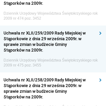
Gospodarki Terenowej i Ochrony Środowiska
Stąporków na 2009r.
Dziennik Urzędowy Ministerstwa Administracji i
Dziennik Urzędowy Województwa Świętokrzyskiego rok
Gospodarki Przestrzennej
2009 nr 474 poz. 3452
Dziennik Urzędowy Unii Europejskiej, L
Dziennik Urzędowy Ministerstwa Komunikacji
Uchwała nr XLII/259/2009 Rady Miejskiej w
Stąporkowie z dnia 29 września 2009r. w
Dziennik Urzędowy Ministerstwa Przemysłu
sprawie zmian w budżecie Gminy
Chemicznego i Lekkiego
Stąporków na 2009r.
Dziennik Urzędowy Ministerstwa Rolnictwa i
Gospodarki Żywnościowej
Dziennik Urzędowy Województwa Świętokrzyskiego rok
2009 nr 475 poz. 3455
Dziennik Urzędowy Ministra Rodziny, Pracy i Polityki
Społecznej
Uchwała nr XLII/258/2009 Rady Miejskiej w
Dziennik Urzędowy Ministra Cyfryzacji
Stąporkowie z dnia 29 września 2009r. w
Dziennik Urzędowy Ministra Rozwoju
sprawie zmian w budżecie Gminy
Dziennik Urzędowy Ministra Infrastruktury i
Stąporków na 2009r.
Budownictwa