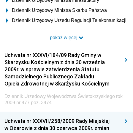
Dziennik Urzędowy Ministra Infrastruktury
Dziennik Urzędowy Ministra Skarbu Państwa
Dziennik Urzędowy Urzędu Regulacji Telekomunikacji
i Poczty
pokaż więcej
Dziennik Urzędowy Ministra Transportu i Budownictwa
Dziennik Urzędowy Urzędu Komunikacji
Uchwała nr XXXVI/184/09 Rady Gminy w
Elektronicznej
Skarżysku Kościelnym z dnia 30 września
Dziennik Urzędowy Ministra Spraw Wewnętrznych i
2009r. w sprawie zatwierdzenia Statutu
Administracji
Samodzielnego Publicznego Zakładu
Dziennik Urzędowy Ministra Transportu
Opieki Zdrowotnej w Skarżysku Kościelnym
Dziennik Urzędowy Ministra Budownictwa
Dziennik Urzędowy Województwa Świętokrzyskiego rok
Dziennik Urzędowy Ministra Nauki i Szkolnictwa
2009 nr 477 poz. 3474
Wyższego
Dziennik Urzędowy Głównego Urzędu Miar
Uchwała nr XXXVII/258/2009 Rady Miejskiej
w Ożarowie z dnia 30 czerwca 2009r. zmian
Dziennik Urzędowy Ministra Rolnictwa i Rozwoju Wsi