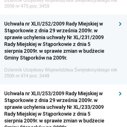
Dziennik Urzędowy Województwa Świętokrzyskiego rok
Dziennik Urzędowy Ministra Finansów, Inwestycji i
2009 nr 475 poz. 3459
Rozwoju
Dziennik Urzędowy Ministra Klimatu
Uchwała nr XLII/252/2009 Rady Miejskiej w
Dziennik Urzędowy Ministra Sportu
Stąporkowie z dnia 29 września 2009r. w
Dziennik Urzędowy Ministra Funduszy i Polityki
sprawie uchylenia uchwały Nr XL/231/2009
Regionalnej
Rady Miejskiej w Stąporkowie z dnia 5
sierpnia 2009r. w sprawie zmian w budżecie
Dziennik Urzędowy Ministra Aktywów Państwowych
Gminy Stąporków na 2009r.
Dziennik Urzędowy Ministra Zdrowia
Dziennik Urzędowy Województwa Świętokrzyskiego rok
Dziennik Urzędowy Ministra Środowiska i Głównego
2009 nr 474 poz. 3449
Inspektora Ochrony Środowiska
Dziennik Urzędowy Ministra Klimatu i Środowiska
Uchwała nr XLII/253/2009 Rady Miejskiej w
Dziennik Urzędowy Ministerstwa Kultury, Dziedzictwa
Stąporkowie z dnia 29 września 2009r. w
Narodowego i Sportu
sprawie uchylenia uchwały Nr XL/233/2009
Rady Miejskiej w Stąporkowie z dnia 5
Dziennik Urzędowy Ministra Finansów, Funduszy i
sierpnia 2009r. w sprawie zmian w budżecie
Polityki Regionalnej