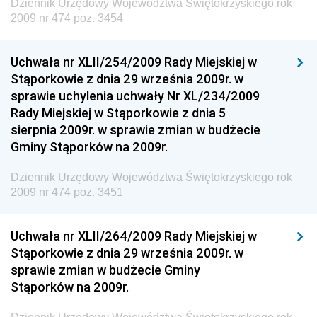
Dziennik Urzędowy Województwa Świętokrzyskiego rok
Dziennik Urzędowy Ministra Gospodarki Morskiej i
2009 nr 474 poz. 3454
Żeglugi Śródlądowej
Dziennik Urzędowy Ministra Energii
Uchwała nr XLII/254/2009 Rady Miejskiej w
Dziennik Urzędowy Ministra Finansów
Stąporkowie z dnia 29 września 2009r. w
sprawie uchylenia uchwały Nr XL/234/2009
Dziennik Urzędowy Ministra Sprawiedliwości
Rady Miejskiej w Stąporkowie z dnia 5
Dziennik Urzędowy Ministra Rozwoju i Finansów
sierpnia 2009r. w sprawie zmian w budżecie
Gminy Stąporków na 2009r.
Dziennik Urzędowy Wyższego Urzędu Górniczego
Dziennik Urzędowy Prezesa Urzędu Transportu
Dziennik Urzędowy Województwa Świętokrzyskiego rok
Kolejowego
2009 nr 474 poz. 3451
Dziennik Urzędowy Ministra Przedsiębiorczości i
Technologii
Uchwała nr XLII/264/2009 Rady Miejskiej w
Stąporkowie z dnia 29 września 2009r. w
Dziennik Urzędowy Ministra Inwestycji i Rozwoju
sprawie zmian w budżecie Gminy
Dziennik Urzędowy Naczelnego Dyrektora Archiwów
Stąporków na 2009r.
Państwowych