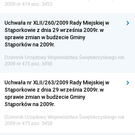
i Gospodarki Morskiej
2009 nr 474 poz. 3453
Dziennik Urzędowy Ministra Rozwoju i Technologii
Uchwała nr XLII/260/2009 Rady Miejskiej w
Dziennik Urzędowy Ministra Spraw Zagranicznych
Stąporkowie z dnia 29 września 2009r. w
Dziennik Urzędowy Centralnego Biura
sprawie zmian w budżecie Gminy
Antykorupcyjnego
Stąporków na 2009r.
Dziennik Urzędowy Agencji Bezpieczeństwa
Wewnętrznego
Dziennik Urzędowy Województwa Świętokrzyskiego rok
2009 nr 475 poz. 3456
Dziennik Urzędowy Urzędu Patentowego
Rzeczypospolitej Polskiej
Uchwała nr XLII/263/2009 Rady Miejskiej w
Dziennik Urzędowy Generalnej Dyrekcji Dróg
Stąporkowie z dnia 29 września 2009r. w
Krajowych i Autostrad
sprawie zmian w budżecie Gminy
Dziennik Urzędowy Ministra Środowiska
Stąporków na 2009r.
Dziennik Urzędowy Ministra Administracji i Cyfryzacji
Dziennik Urzędowy Województwa Świętokrzyskiego rok
Dziennik Urzędowy Ministra Edukacji
2009 nr 475 poz. 3458
Dziennik Urzędowy Ministra Nauki