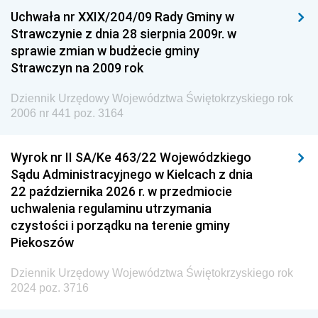
Uchwała nr XXIX/204/09 Rady Gminy w
Dziennik Urzędowy Ministra Przemysłu
Strawczynie z dnia 28 sierpnia 2009r. w
Dziennik Urzędowy Ministra Finansów i Gospodarki
sprawie zmian w budżecie gminy
Strawczyn na 2009 rok
Dziennik Urzędowy Ministra do Spraw Unii
Europejskiej
Dziennik Urzędowy Województwa Świętokrzyskiego rok
Dziennik Urzędowy Agencji Wywiadu
2006 nr 441 poz. 3164
Wyrok nr II SA/Ke 463/22 Wojewódzkiego
Sądu Administracyjnego w Kielcach z dnia
22 października 2026 r. w przedmiocie
uchwalenia regulaminu utrzymania
czystości i porządku na terenie gminy
Piekoszów
Dziennik Urzędowy Województwa Świętokrzyskiego rok
2024 poz. 3716