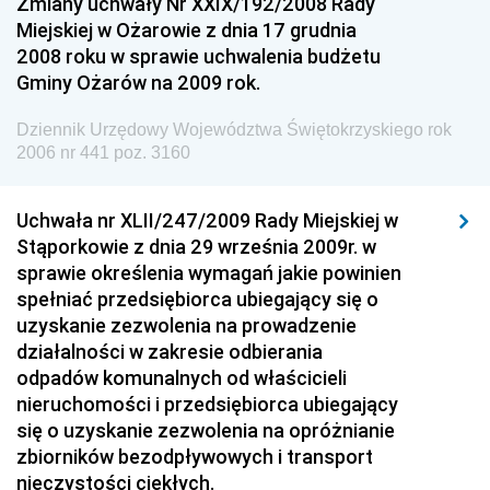
Zmiany uchwały Nr XXIX/192/2008 Rady
Konsumentów
Miejskiej w Ożarowie z dnia 17 grudnia
Dziennik Urzędowy Ministra Pracy i Polityki
2008 roku w sprawie uchwalenia budżetu
Społecznej
Gminy Ożarów na 2009 rok.
Dziennik Urzędowy Ministra Spraw Zagranicznych
Dziennik Urzędowy Województwa Świętokrzyskiego rok
Dziennik Urzędowy Urzędu Lotnictwa Cywilnego
2006 nr 441 poz. 3160
Dziennik Urzędowy Komisji Nadzoru Finansowego
Uchwała nr XLII/247/2009 Rady Miejskiej w
Dziennik Urzędowy Ministerstwa Hutnictwa i
Stąporkowie z dnia 29 września 2009r. w
Przemysłu Maszynowego
sprawie określenia wymagań jakie powinien
Dziennik Urzędowy Ministerstwa Zdrowia i Opieki
spełniać przedsiębiorca ubiegający się o
Społecznej
uzyskanie zezwolenia na prowadzenie
działalności w zakresie odbierania
Dziennik Urzędowy Ministerstwa Rolnictwa, Leśnictwa
odpadów komunalnych od właścicieli
i Gospodarki Żywnościowej
nieruchomości i przedsiębiorca ubiegający
Dziennik Urzędowy Ministra Spraw Wewnętrznych
się o uzyskanie zezwolenia na opróżnianie
Dziennik Urzędowy Ministra Transportu, Budownictwa
zbiorników bezodpływowych i transport
i Gospodarki Morskiej
nieczystości ciekłych.