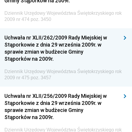
Gminy Stąporków na 2009r.
Dziennik Urzędowy Ministra Rozwoju, Pracy i
Technologii
Dziennik Urzędowy Województwa Świętokrzyskiego rok
2009 nr 474 poz. 3450
Dziennik Urzędowy Ministra Kultury, Dziedzictwa
Narodowego i Sportu
Uchwała nr XLII/262/2009 Rady Miejskiej w
Dziennik Urzędowy Ministra Rodziny i Polityki
Stąporkowie z dnia 29 września 2009r. w
Społecznej
sprawie zmian w budżecie Gminy
Dziennik Urzędowy Komendy Głównej Straży
Stąporków na 2009r.
Granicznej
Dziennik Urzędowy Województwa Świętokrzyskiego rok
Dziennik Urzędowy Głównego Inspektoratu Transportu
2009 nr 475 poz. 3457
Drogowego
Dziennik Urzędowy Narodowego Banku Polskiego
Uchwała nr XLII/256/2009 Rady Miejskiej w
Dziennik Urzędowy Komendy Głównej Policji
Stąporkowie z dnia 29 września 2009r. w
sprawie zmian w budżecie Gminy
Dziennik Urzędowy Ministra Pracy i Polityki
Stąporków na 2009r.
Społecznej
Dziennik Urzędowy Ministra Transportu, Budownictwa
Dziennik Urzędowy Województwa Świętokrzyskiego rok