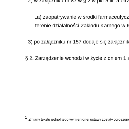
2) w załączniku nr 87 w § 2 w pkt 5 lit. a ot
„a) zaopatrywanie w środki farmaceutyc
terenie działalności Zakładu Karnego w
3) po załączniku nr 157 dodaje się załączn
§ 2. Zarządzenie wchodzi w życie z dniem 1 s
1
Zmiany tekstu jednolitego wymienionej ustawy zostały ogłoszone w