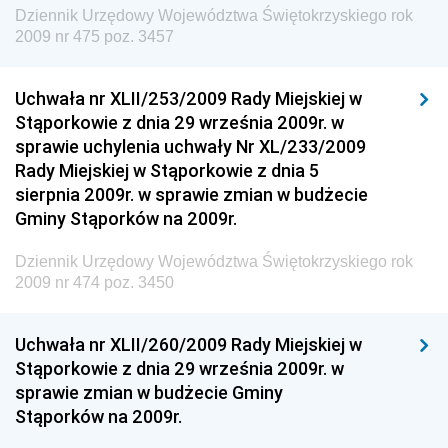
Dziennik Urzędowy Komendy Głównej Straży
Dziennik Urzędowy Województwa Świętokrzyskiego rok
Granicznej
2009 nr 475 poz. 3457
Dziennik Urzędowy Głównego Inspektoratu Transportu
Drogowego
Uchwała nr XLII/253/2009 Rady Miejskiej w
Stąporkowie z dnia 29 września 2009r. w
Dziennik Urzędowy Narodowego Banku Polskiego
sprawie uchylenia uchwały Nr XL/233/2009
Dziennik Urzędowy Komendy Głównej Policji
Rady Miejskiej w Stąporkowie z dnia 5
sierpnia 2009r. w sprawie zmian w budżecie
Dziennik Urzędowy Ministra Pracy i Polityki
Gminy Stąporków na 2009r.
Społecznej
Dziennik Urzędowy Ministra Transportu, Budownictwa
Dziennik Urzędowy Województwa Świętokrzyskiego rok
i Gospodarki Morskiej
2009 nr 474 poz. 3450
Dziennik Urzędowy Ministra Rozwoju i Technologii
Uchwała nr XLII/260/2009 Rady Miejskiej w
Dziennik Urzędowy Ministra Spraw Zagranicznych
Stąporkowie z dnia 29 września 2009r. w
Dziennik Urzędowy Centralnego Biura
sprawie zmian w budżecie Gminy
Antykorupcyjnego
Stąporków na 2009r.
Dziennik Urzędowy Agencji Bezpieczeństwa