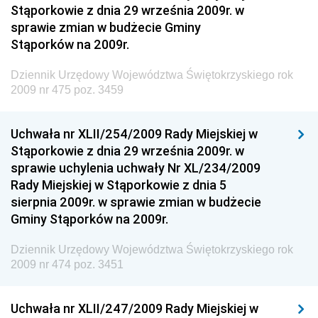
Chemicznego i Lekkiego
Stąporkowie z dnia 29 września 2009r. w
sprawie zmian w budżecie Gminy
Dziennik Urzędowy Ministerstwa Rolnictwa i
Stąporków na 2009r.
Gospodarki Żywnościowej
Dziennik Urzędowy Ministra Rodziny, Pracy i Polityki
Dziennik Urzędowy Województwa Świętokrzyskiego rok
Społecznej
2009 nr 475 poz. 3459
Dziennik Urzędowy Ministra Cyfryzacji
Uchwała nr XLII/254/2009 Rady Miejskiej w
Dziennik Urzędowy Ministra Rozwoju
Stąporkowie z dnia 29 września 2009r. w
Dziennik Urzędowy Ministra Infrastruktury i
sprawie uchylenia uchwały Nr XL/234/2009
Budownictwa
Rady Miejskiej w Stąporkowie z dnia 5
sierpnia 2009r. w sprawie zmian w budżecie
Dziennik Urzędowy Ministra Gospodarki Morskiej i
Gminy Stąporków na 2009r.
Żeglugi Śródlądowej
Dziennik Urzędowy Ministra Energii
Dziennik Urzędowy Województwa Świętokrzyskiego rok
2009 nr 474 poz. 3451
Dziennik Urzędowy Ministra Finansów
Dziennik Urzędowy Ministra Sprawiedliwości
Uchwała nr XLII/247/2009 Rady Miejskiej w
Dziennik Urzędowy Ministra Rozwoju i Finansów