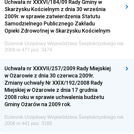
Uchwała nr XXXVI/184/09 Rady Gminy w
Elektronicznej
Skarżysku Kościelnym z dnia 30 września
Dziennik Urzędowy Ministra Spraw Wewnętrznych i
2009r. w sprawie zatwierdzenia Statutu
Administracji
Samodzielnego Publicznego Zakładu
Dziennik Urzędowy Ministra Transportu
Opieki Zdrowotnej w Skarżysku Kościelnym
Dziennik Urzędowy Ministra Budownictwa
Dziennik Urzędowy Województwa Świętokrzyskiego rok
Dziennik Urzędowy Ministra Nauki i Szkolnictwa
2009 nr 477 poz. 3474
Wyższego
Dziennik Urzędowy Głównego Urzędu Miar
Uchwała nr XXXVII/257/2009 Rady Miejskiej
w Ożarowie z dnia 30 czerwca 2009r.
Dziennik Urzędowy Ministra Rolnictwa i Rozwoju Wsi
Zmiany uchwały Nr XXIX/192/2008 Rady
Dziennik Urzędowy Ministra Edukacji Narodowej i
Miejskiej w Ożarowie z dnia 17 grudnia
Sportu
2008 roku w sprawie uchwalenia budżetu
Gminy Ożarów na 2009 rok.
Dziennik Urzędowy Ministra Edukacji i Nauki
Dziennik Urzędowy Ministra Edukacji Narodowej
Dziennik Urzędowy Województwa Świętokrzyskiego rok
2006 nr 441 poz. 3160
Dziennik Urzędowy Ministra Gospodarki Morskiej