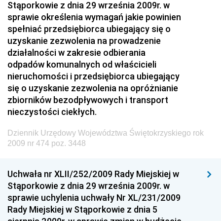
Stąporkowie z dnia 29 września 2009r. w
Dziennik Urzędowy Wyższego Urzędu Górniczego
sprawie określenia wymagań jakie powinien
spełniać przedsiębiorca ubiegający się o
Dziennik Urzędowy Prezesa Urzędu Transportu
uzyskanie zezwolenia na prowadzenie
Kolejowego
działalności w zakresie odbierania
Dziennik Urzędowy Ministra Przedsiębiorczości i
odpadów komunalnych od właścicieli
Technologii
nieruchomości i przedsiębiorca ubiegający
się o uzyskanie zezwolenia na opróżnianie
Dziennik Urzędowy Ministra Inwestycji i Rozwoju
zbiorników bezodpływowych i transport
Dziennik Urzędowy Naczelnego Dyrektora Archiwów
nieczystości ciekłych.
Państwowych
Dziennik Urzędowy Województwa Świętokrzyskiego rok
Dziennik Urzędowy Ministra Finansów, Inwestycji i
2009 nr 474 poz. 3448
Rozwoju
Dziennik Urzędowy Ministra Klimatu
Uchwała nr XLII/252/2009 Rady Miejskiej w
Dziennik Urzędowy Ministra Sportu
Stąporkowie z dnia 29 września 2009r. w
Dziennik Urzędowy Ministra Funduszy i Polityki
sprawie uchylenia uchwały Nr XL/231/2009
Regionalnej
Rady Miejskiej w Stąporkowie z dnia 5