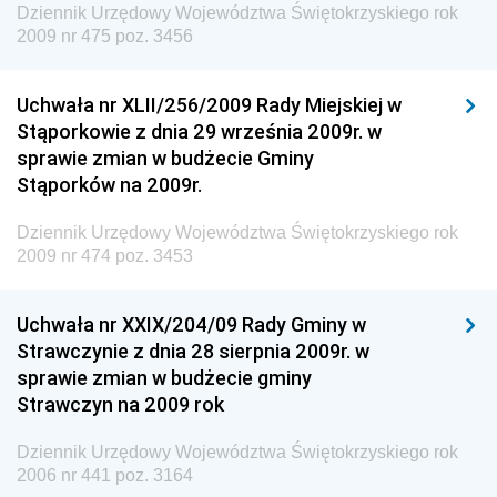
Wewnętrznego
Dziennik Urzędowy Województwa Świętokrzyskiego rok
2009 nr 475 poz. 3456
Dziennik Urzędowy Urzędu Patentowego
Rzeczypospolitej Polskiej
Uchwała nr XLII/256/2009 Rady Miejskiej w
Dziennik Urzędowy Generalnej Dyrekcji Dróg
Stąporkowie z dnia 29 września 2009r. w
Krajowych i Autostrad
sprawie zmian w budżecie Gminy
Dziennik Urzędowy Ministra Środowiska
Stąporków na 2009r.
Dziennik Urzędowy Ministra Administracji i Cyfryzacji
Dziennik Urzędowy Województwa Świętokrzyskiego rok
Dziennik Urzędowy Ministra Edukacji
2009 nr 474 poz. 3453
Dziennik Urzędowy Ministra Nauki
Uchwała nr XXIX/204/09 Rady Gminy w
Dziennik Urzędowy Ministra Przemysłu
Strawczynie z dnia 28 sierpnia 2009r. w
Dziennik Urzędowy Ministra Finansów i Gospodarki
sprawie zmian w budżecie gminy
Strawczyn na 2009 rok
Dziennik Urzędowy Ministra do Spraw Unii
Europejskiej
Dziennik Urzędowy Województwa Świętokrzyskiego rok
Dziennik Urzędowy Agencji Wywiadu
2006 nr 441 poz. 3164