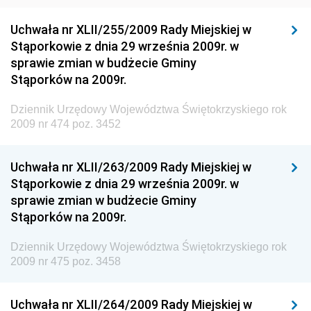
Dziennik Urzędowy Ministra Rozwoju Regionalnego
Dziennik Urzędowy Ministra Budownictwa i Przemysłu
Uchwała nr XLII/255/2009 Rady Miejskiej w
Materiałów Budowlanych
Stąporkowie z dnia 29 września 2009r. w
sprawie zmian w budżecie Gminy
Dziennik Urzędowy Ministra Infrastruktury i Rozwoju
Stąporków na 2009r.
Dziennik Urzędowy Głównego Inspektoratu Ochrony
Środowiska
Dziennik Urzędowy Województwa Świętokrzyskiego rok
2009 nr 474 poz. 3452
Dziennik Urzędowy Generalnej Dyrekcji Ochrony
Środowiska
Uchwała nr XLII/263/2009 Rady Miejskiej w
Dziennik Urzędowy Ministerstwa Administracji,
Stąporkowie z dnia 29 września 2009r. w
Gospodarki Terenowej i Ochrony Środowiska
sprawie zmian w budżecie Gminy
Dziennik Urzędowy Ministerstwa Administracji i
Stąporków na 2009r.
Gospodarki Przestrzennej
Dziennik Urzędowy Województwa Świętokrzyskiego rok
Dziennik Urzędowy Unii Europejskiej, L
2009 nr 475 poz. 3458
Dziennik Urzędowy Ministerstwa Komunikacji
Dziennik Urzędowy Ministerstwa Przemysłu
Uchwała nr XLII/264/2009 Rady Miejskiej w