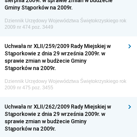
sierpnia 2009r. w sprawie zmian w budżecie
Dziennik Urzędowy Ministra Aktywów Państwowych
Gminy Stąporków na 2009r.
Dziennik Urzędowy Ministra Zdrowia
Dziennik Urzędowy Województwa Świętokrzyskiego rok
Dziennik Urzędowy Ministra Środowiska i Głównego
2009 nr 474 poz. 3449
Inspektora Ochrony Środowiska
Dziennik Urzędowy Ministra Klimatu i Środowiska
Uchwała nr XLII/259/2009 Rady Miejskiej w
Dziennik Urzędowy Ministerstwa Kultury, Dziedzictwa
Stąporkowie z dnia 29 września 2009r. w
Narodowego i Sportu
sprawie zmian w budżecie Gminy
Stąporków na 2009r.
Dziennik Urzędowy Ministra Finansów, Funduszy i
Polityki Regionalnej
Dziennik Urzędowy Województwa Świętokrzyskiego rok
Dziennik Urzędowy Ministra Rozwoju, Pracy i
2009 nr 475 poz. 3455
Technologii
Dziennik Urzędowy Ministra Kultury, Dziedzictwa
Uchwała nr XLII/262/2009 Rady Miejskiej w
Narodowego i Sportu
Stąporkowie z dnia 29 września 2009r. w
sprawie zmian w budżecie Gminy
Dziennik Urzędowy Ministra Rodziny i Polityki
Stąporków na 2009r.
Społecznej