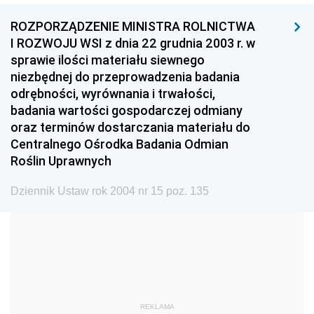
1999
1998
1997
ROZPORZĄDZENIE MINISTRA ROLNICTWA
1996
1995
1994
I ROZWOJU WSI z dnia 22 grudnia 2003 r. w
1993
1992
1991
sprawie ilości materiału siewnego
niezbędnej do przeprowadzenia badania
1990
1989
1988
odrębności, wyrównania i trwałości,
1987
1986
1985
badania wartości gospodarczej odmiany
oraz terminów dostarczania materiału do
1984
1983
1982
Centralnego Ośrodka Badania Odmian
1981
1980
1979
Roślin Uprawnych
1978
1977
1976
Dziennik Ustaw rok 2004 nr 15 poz. 135
1975
1974
1973
1972
1971
1970
1969
1968
1967
1966
1965
1964
1963
1962
1961
REKLAMA