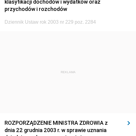
klasyfikacji dochodów i wydatków oraz
1920
1919
1918
przychodów i rozchodów
Dziennik Ustaw rok 2003 nr 229 poz. 2284
REKLAMA
ROZPORZĄDZENIE MINISTRA ZDROWIA z
dnia 22 grudnia 2003 r. w sprawie uznania