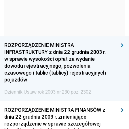
1960
1959
1958
1957
1956
1955
1954
1953
1952
1951
1950
1949
ROZPORZĄDZENIE MINISTRA
1948
1947
1946
INFRASTRUKTURY z dnia 22 grudnia 2003 r.
1945
1944
1939
w sprawie wysokości opłat za wydanie
dowodu rejestracyjnego, pozwolenia
1938
1937
1936
czasowego i tablic (tablicy) rejestracyjnych
1935
1934
1933
pojazdów
1932
1931
1930
Dziennik Ustaw rok 2003 nr 230 poz. 2302
1929
1928
1927
ROZPORZĄDZENIE MINISTRA FINANSÓW z
1926
1925
1924
dnia 22 grudnia 2003 r. zmieniające
1923
1922
1921
rozporządzenie w sprawie szczegółowej