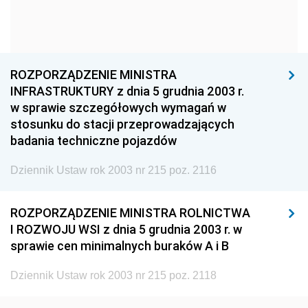
1960
1959
1958
1957
1956
1955
1954
1953
1952
ROZPORZĄDZENIE MINISTRA
1951
1950
1949
INFRASTRUKTURY z dnia 5 grudnia 2003 r.
w sprawie szczegółowych wymagań w
1948
1947
1946
stosunku do stacji przeprowadzających
1945
1944
1939
badania techniczne pojazdów
1938
1937
1936
Dziennik Ustaw rok 2003 nr 215 poz. 2116
1935
1934
1933
ROZPORZĄDZENIE MINISTRA ROLNICTWA
1932
1931
1930
I ROZWOJU WSI z dnia 5 grudnia 2003 r. w
1929
1928
1927
sprawie cen minimalnych buraków A i B
1926
1925
1924
Dziennik Ustaw rok 2003 nr 215 poz. 2118
1923
1922
1921