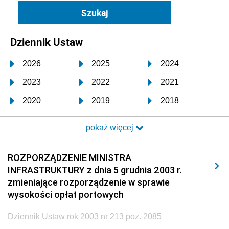
Dziennik Ustaw
2026
2025
2024
2023
2022
2021
2020
2019
2018
2017
2016
2015
pokaż więcej
2014
2013
2012
2011
2010
2009
ROZPORZĄDZENIE MINISTRA
INFRASTRUKTURY z dnia 5 grudnia 2003 r.
2008
2007
2006
zmieniające rozporządzenie w sprawie
2005
2004
2003
wysokości opłat portowych
2002
2001
2000
Dziennik Ustaw rok 2003 nr 213 poz. 2085