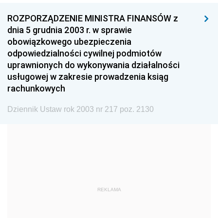
1999
1998
1997
ROZPORZĄDZENIE MINISTRA FINANSÓW z
1996
1995
1994
dnia 5 grudnia 2003 r. w sprawie
1993
1992
1991
obowiązkowego ubezpieczenia
odpowiedzialności cywilnej podmiotów
1990
1989
1988
uprawnionych do wykonywania działalności
1987
1986
1985
usługowej w zakresie prowadzenia ksiąg
rachunkowych
1984
1983
1982
1981
1980
1979
Dziennik Ustaw rok 2003 nr 217 poz. 2130
1978
1977
1976
1975
1974
1973
1972
1971
1970
1969
1968
1967
REKLAMA
1966
1965
1964
1963
1962
1961