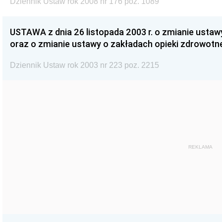
Dziennik Ustaw rok 2008 nr 176 poz. 1089
USTAWA z dnia 26 listopada 2003 r. o zmianie ustawy
oraz o zmianie ustawy o zakładach opieki zdrowotn
Dziennik Ustaw rok 2003 nr 223 poz. 2215
REKLAMA