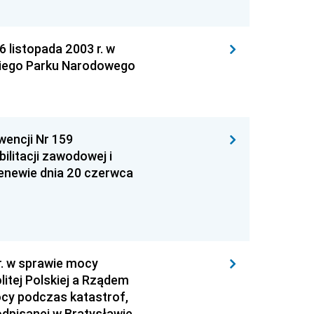
istopada 2003 r. w
kiego Parku Narodowego
wencji Nr 159
ilitacji zawodowej i
Genewie dnia 20 czerwca
. w sprawie mocy
tej Polskiej a Rządem
ocy podczas katastrof,
dpisanej w Bratysławie