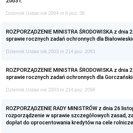
2003 r.
Dziennik Ustaw rok 2004 nr 6 poz. 38
ROZPORZĄDZENIE MINISTRA ŚRODOWISKA z dnia 26 l
sprawie rocznych zadań ochronnych dla Białowies
Dziennik Ustaw rok 2003 nr 214 poz. 2093
ROZPORZĄDZENIE MINISTRA ŚRODOWISKA z dnia 26 l
sprawie rocznych zadań ochronnych dla Gorczańsk
Dziennik Ustaw rok 2003 nr 214 poz. 2098
ROZPORZĄDZENIE RADY MINISTRÓW z dnia 26 listopa
rozporządzenie w sprawie szczegółowych zasad, zak
dopłat do oprocentowania kredytów na cele rolnicz