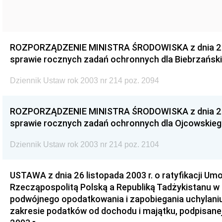
ROZPORZĄDZENIE MINISTRA ŚRODOWISKA z dnia 26 l
sprawie rocznych zadań ochronnych dla Biebrzańs
Dziennik Ustaw rok 2003 nr 214 poz. 2094
ROZPORZĄDZENIE MINISTRA ŚRODOWISKA z dnia 26 l
sprawie rocznych zadań ochronnych dla Ojcowskie
Dziennik Ustaw rok 2003 nr 214 poz. 2104
USTAWA z dnia 26 listopada 2003 r. o ratyfikacji U
Rzecząpospolitą Polską a Republiką Tadżykistanu w 
podwójnego opodatkowania i zapobiegania uchylani
zakresie podatków od dochodu i majątku, podpisane