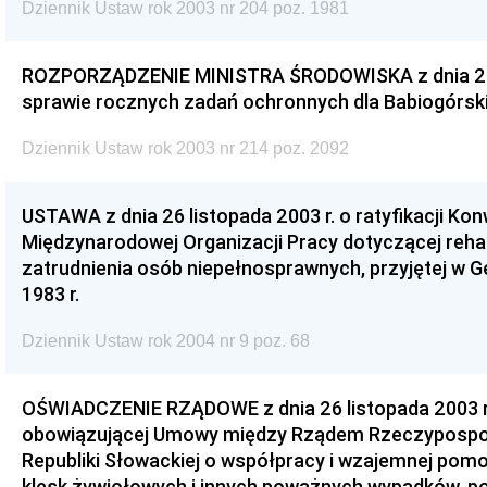
Dziennik Ustaw rok 2003 nr 204 poz. 1981
ROZPORZĄDZENIE MINISTRA ŚRODOWISKA z dnia 26 l
sprawie rocznych zadań ochronnych dla Babiogórs
Dziennik Ustaw rok 2003 nr 214 poz. 2092
USTAWA z dnia 26 listopada 2003 r. o ratyfikacji Kon
Międzynarodowej Organizacji Pracy dotyczącej rehab
zatrudnienia osób niepełnosprawnych, przyjętej w 
1983 r.
Dziennik Ustaw rok 2004 nr 9 poz. 68
OŚWIADCZENIE RZĄDOWE z dnia 26 listopada 2003 r
obowiązującej Umowy między Rządem Rzeczypospoli
Republiki Słowackiej o współpracy i wzajemnej pom
klęsk żywiołowych i innych poważnych wypadków, po