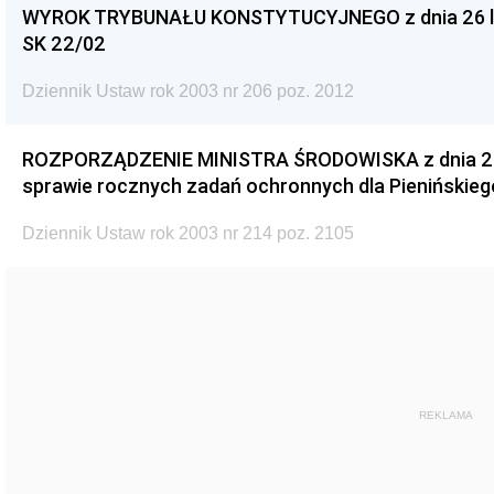
WYROK TRYBUNAŁU KONSTYTUCYJNEGO z dnia 26 list
SK 22/02
Dziennik Ustaw rok 2003 nr 206 poz. 2012
ROZPORZĄDZENIE MINISTRA ŚRODOWISKA z dnia 26 l
sprawie rocznych zadań ochronnych dla Pienińskie
Dziennik Ustaw rok 2003 nr 214 poz. 2105
REKLAMA