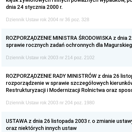
dnia 24 stycznia 2000 r.
Dziennik Ustaw rok 2004 nr 36 poz. 328
ROZPORZĄDZENIE MINISTRA ŚRODOWISKA z dnia 26 l
sprawie rocznych zadań ochronnych dla Magurskie
Dziennik Ustaw rok 2003 nr 214 poz. 2102
ROZPORZĄDZENIE RADY MINISTRÓW z dnia 26 listopa
rozporządzenie w sprawie szczegółowych kierunków
Restrukturyzacji i Modernizacji Rolnictwa oraz sposo
Dziennik Ustaw rok 2003 nr 204 poz. 1980
USTAWA z dnia 26 listopada 2003 r. o zmianie usta
oraz niektórych innych ustaw