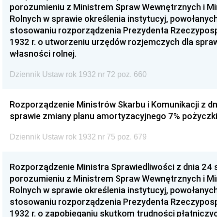
porozumieniu z Ministrem Spraw Wewnętrznych i Mi
Rolnych w sprawie określenia instytucyj, powołanych 
stosowaniu rozporządzenia Prezydenta Rzeczypospol
1932 r. o utworzeniu urzędów rozjemczych dla spra
własności rolnej.
Dziennik Ustaw rok 1932 nr 72 poz. 660
Rozporządzenie Ministrów Skarbu i Komunikacji z dni
sprawie zmiany planu amortyzacyjnego 7% pożyczki 
Dziennik Ustaw rok 1932 nr 75 poz. 679
Rozporządzenie Ministra Sprawiedliwości z dnia 24 s
porozumieniu z Ministrem Spraw Wewnętrznych i Mi
Rolnych w sprawie określenia instytucyj, powołanyc
stosowaniu rozporządzenia Prezydenta Rzeczypospol
1932 r. o zapobieganiu skutkom trudności płatniczyc