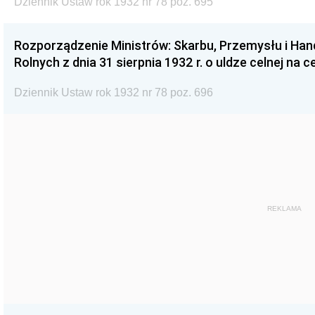
Dziennik Ustaw rok 1932 nr 78 poz. 695
Rozporządzenie Ministrów: Skarbu, Przemysłu i Hand
Rolnych z dnia 31 sierpnia 1932 r. o uldze celnej na ce
Dziennik Ustaw rok 1932 nr 78 poz. 696
REKLAMA