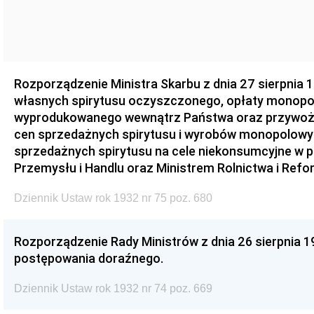
Rozporządzenie Ministra Skarbu z dnia 27 sierpnia 1
własnych spirytusu oczyszczonego, opłaty monopol
wyprodukowanego wewnątrz Państwa oraz przywożo
cen sprzedażnych spirytusu i wyrobów monopolowy
sprzedażnych spirytusu na cele niekonsumcyjne w 
Przemysłu i Handlu oraz Ministrem Rolnictwa i Refo
Dziennik Ustaw rok 1932 nr 75 poz. 680
Rozporządzenie Rady Ministrów z dnia 26 sierpnia 1
postępowania doraźnego.
Dziennik Ustaw rok 1932 nr 74 poz. 669