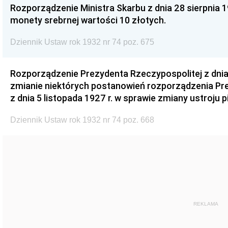
Rozporządzenie Ministra Skarbu z dnia 28 sierpnia 1
monety srebrnej wartości 10 złotych.
Dziennik Ustaw rok 1932 nr 74 poz. 675
Rozporządzenie Prezydenta Rzeczypospolitej z dnia 
zmianie niektórych postanowień rozporządzenia Pr
z dnia 5 listopada 1927 r. w sprawie zmiany ustroju 
Dziennik Ustaw rok 1932 nr 74 poz. 668
REKLAMA