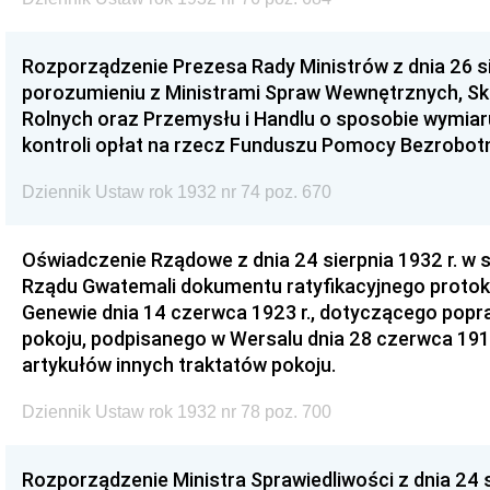
Rozporządzenie Prezesa Rady Ministrów z dnia 26 si
porozumieniu z Ministrami Spraw Wewnętrznych, Ska
Rolnych oraz Przemysłu i Handlu o sposobie wymiaru
kontroli opłat na rzecz Funduszu Pomocy Bezrobot
Dziennik Ustaw rok 1932 nr 74 poz. 670
Oświadczenie Rządowe z dnia 24 sierpnia 1932 r. w s
Rządu Gwatemali dokumentu ratyfikacyjnego protok
Genewie dnia 14 czerwca 1923 r., dotyczącego popraw
pokoju, podpisanego w Wersalu dnia 28 czerwca 191
artykułów innych traktatów pokoju.
Dziennik Ustaw rok 1932 nr 78 poz. 700
Rozporządzenie Ministra Sprawiedliwości z dnia 24 s