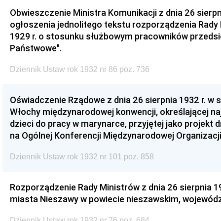
Obwieszczenie Ministra Komunikacji z dnia 26 sierpn
ogłoszenia jednolitego tekstu rozporządzenia Rady M
1929 r. o stosunku służbowym pracowników przedsię
Państwowe".
Dziennik Ustaw rok 1932 nr 86 poz. 736
Oświadczenie Rządowe z dnia 26 sierpnia 1932 r. w s
Włochy międzynarodowej konwencji, określającej na
dzieci do pracy w marynarce, przyjętej jako projekt dn
na Ogólnej Konferencji Międzynarodowej Organizacji
Dziennik Ustaw rok 1932 nr 101 poz. 858
Rozporządzenie Rady Ministrów z dnia 26 sierpnia 19
miasta Nieszawy w powiecie nieszawskim, wojewód
Dziennik Ustaw rok 1932 nr 76 poz. 684