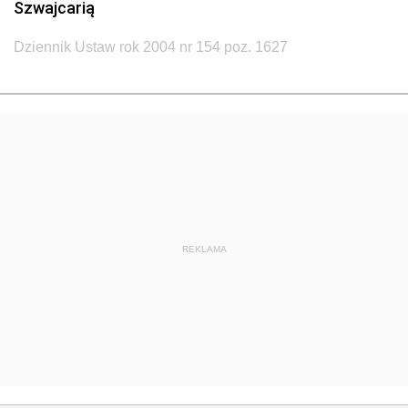
Szwajcarią
Dziennik Ustaw rok 2004 nr 154 poz. 1627
REKLAMA