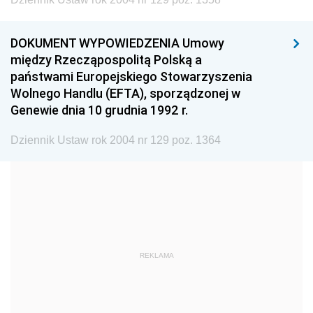
1999
1998
1997
1996
1995
1994
DOKUMENT WYPOWIEDZENIA Umowy
1993
1992
1991
między Rzecząpospolitą Polską a
państwami Europejskiego Stowarzyszenia
1990
1989
1988
Wolnego Handlu (EFTA), sporządzonej w
1987
1986
1985
Genewie dnia 10 grudnia 1992 r.
1984
1983
1982
Dziennik Ustaw rok 2004 nr 129 poz. 1364
1981
1980
1979
1978
1977
1976
1975
1974
1973
1972
1971
1970
1969
1968
1967
REKLAMA
1966
1965
1964
1963
1962
1961