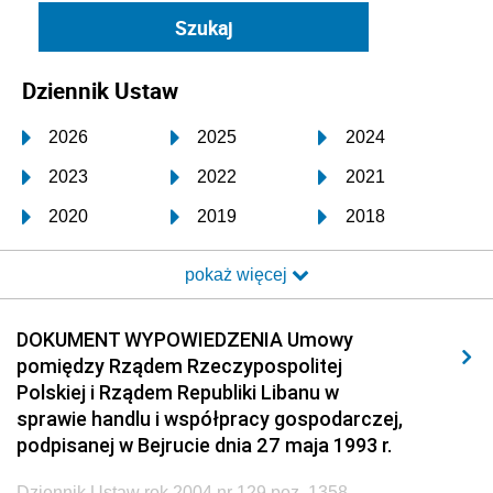
Dziennik Ustaw
2026
2025
2024
2023
2022
2021
2020
2019
2018
2017
2016
2015
pokaż więcej
2014
2013
2012
2011
2010
2009
DOKUMENT WYPOWIEDZENIA Umowy
pomiędzy Rządem Rzeczypospolitej
2008
2007
2006
Polskiej i Rządem Republiki Libanu w
2005
2004
2003
sprawie handlu i współpracy gospodarczej,
podpisanej w Bejrucie dnia 27 maja 1993 r.
2002
2001
2000
Dziennik Ustaw rok 2004 nr 129 poz. 1358