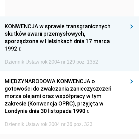
1960
1959
1958
1957
1956
1955
KONWENCJA w sprawie transgranicznych
1954
1953
1952
skutków awarii przemysłowych,
1951
1950
1949
sporządzona w Helsinkach dnia 17 marca
1992 r.
1948
1947
1946
Dziennik Ustaw rok 2004 nr 129 poz. 1352
1945
1944
1939
1938
1937
1936
MIĘDZYNARODOWA KONWENCJA o
1935
1934
1933
gotowości do zwalczania zanieczyszczeń
morza olejami oraz współpracy w tym
1932
1931
1930
zakresie (Konwencja OPRC), przyjęta w
1929
1928
1927
Londynie dnia 30 listopada 1990 r.
1926
1925
1924
Dziennik Ustaw rok 2004 nr 36 poz. 323
1923
1922
1921