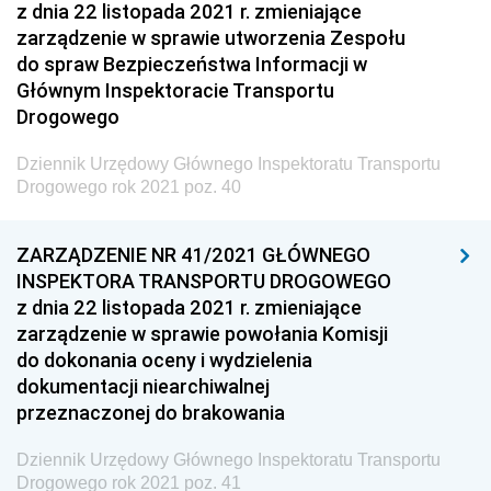
z dnia 22 listopada 2021 r. zmieniające
Administracji
zarządzenie w sprawie utworzenia Zespołu
Dziennik Urzędowy Ministra Transportu
do spraw Bezpieczeństwa Informacji w
Głównym Inspektoracie Transportu
Dziennik Urzędowy Ministra Budownictwa
Drogowego
Dziennik Urzędowy Ministra Nauki i Szkolnictwa
Wyższego
Dziennik Urzędowy Głównego Inspektoratu Transportu
Drogowego rok 2021 poz. 40
Dziennik Urzędowy Głównego Urzędu Miar
Dziennik Urzędowy Ministra Rolnictwa i Rozwoju Wsi
ZARZĄDZENIE NR 41/2021 GŁÓWNEGO
Dziennik Urzędowy Ministra Edukacji Narodowej i
INSPEKTORA TRANSPORTU DROGOWEGO
Sportu
z dnia 22 listopada 2021 r. zmieniające
zarządzenie w sprawie powołania Komisji
Dziennik Urzędowy Ministra Edukacji i Nauki
do dokonania oceny i wydzielenia
Dziennik Urzędowy Ministra Edukacji Narodowej
dokumentacji niearchiwalnej
przeznaczonej do brakowania
Dziennik Urzędowy Ministra Gospodarki Morskiej
Dziennik Urzędowy Ministra Obrony Narodowej
Dziennik Urzędowy Głównego Inspektoratu Transportu
Drogowego rok 2021 poz. 41
Dziennik Urzędowy Komendy Głównej Państwowej