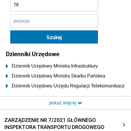
Dzienniki Urzędowe
Dziennik Urzędowy Ministra Infrastruktury
Dziennik Urzędowy Ministra Skarbu Państwa
Dziennik Urzędowy Urzędu Regulacji Telekomunikacji
i Poczty
pokaż więcej
Dziennik Urzędowy Ministra Transportu i Budownictwa
Dziennik Urzędowy Urzędu Komunikacji
ZARZĄDZENIE NR 7/2021 GŁÓWNEGO
Elektronicznej
INSPEKTORA TRANSPORTU DROGOWEGO
Dziennik Urzędowy Ministra Spraw Wewnętrznych i