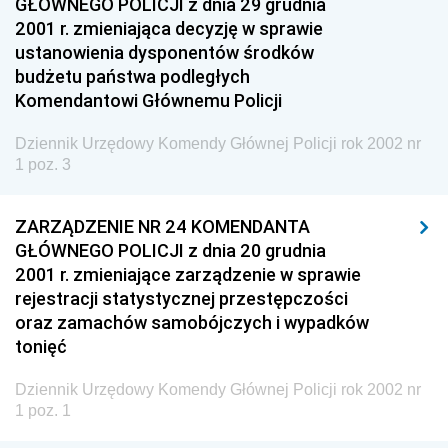
GŁÓWNEGO POLICJI z dnia 29 grudnia
Dziennik Urzędowy Ministra Rodziny, Pracy i Polityki
2001 r. zmieniająca decyzję w sprawie
Społecznej
ustanowienia dysponentów środków
Dziennik Urzędowy Ministra Cyfryzacji
budżetu państwa podległych
Dziennik Urzędowy Ministra Rozwoju
Komendantowi Głównemu Policji
Dziennik Urzędowy Ministra Infrastruktury i
Dziennik Urzędowy Komendy Głównej Policji rok 2002 nr
Budownictwa
1 poz. 3
Dziennik Urzędowy Ministra Gospodarki Morskiej i
Żeglugi Śródlądowej
ZARZĄDZENIE NR 24 KOMENDANTA
Dziennik Urzędowy Ministra Energii
GŁÓWNEGO POLICJI z dnia 20 grudnia
2001 r. zmieniające zarządzenie w sprawie
Dziennik Urzędowy Ministra Finansów
rejestracji statystycznej przestępczości
Dziennik Urzędowy Ministra Sprawiedliwości
oraz zamachów samobójczych i wypadków
tonięć
Dziennik Urzędowy Ministra Rozwoju i Finansów
Dziennik Urzędowy Wyższego Urzędu Górniczego
Dziennik Urzędowy Komendy Głównej Policji rok 2002 nr
1 poz. 1
Dziennik Urzędowy Prezesa Urzędu Transportu
Kolejowego