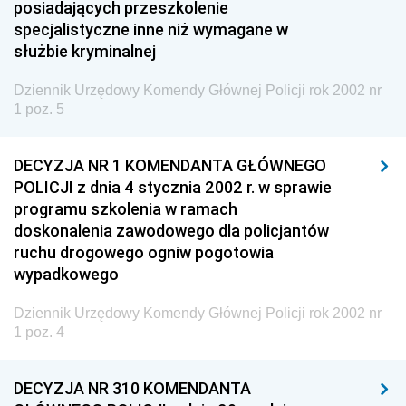
posiadających przeszkolenie
specjalistyczne inne niż wymagane w
Dziennik Urzędowy Głównego Inspektoratu Ochrony
służbie kryminalnej
Środowiska
Dziennik Urzędowy Generalnej Dyrekcji Ochrony
Dziennik Urzędowy Komendy Głównej Policji rok 2002 nr
Środowiska
1 poz. 5
Dziennik Urzędowy Ministerstwa Administracji,
Gospodarki Terenowej i Ochrony Środowiska
DECYZJA NR 1 KOMENDANTA GŁÓWNEGO
POLICJI z dnia 4 stycznia 2002 r. w sprawie
Dziennik Urzędowy Ministerstwa Administracji i
programu szkolenia w ramach
Gospodarki Przestrzennej
doskonalenia zawodowego dla policjantów
Dziennik Urzędowy Unii Europejskiej, L
ruchu drogowego ogniw pogotowia
wypadkowego
Dziennik Urzędowy Ministerstwa Komunikacji
Dziennik Urzędowy Ministerstwa Przemysłu
Dziennik Urzędowy Komendy Głównej Policji rok 2002 nr
Chemicznego i Lekkiego
1 poz. 4
Dziennik Urzędowy Ministerstwa Rolnictwa i
Gospodarki Żywnościowej
DECYZJA NR 310 KOMENDANTA