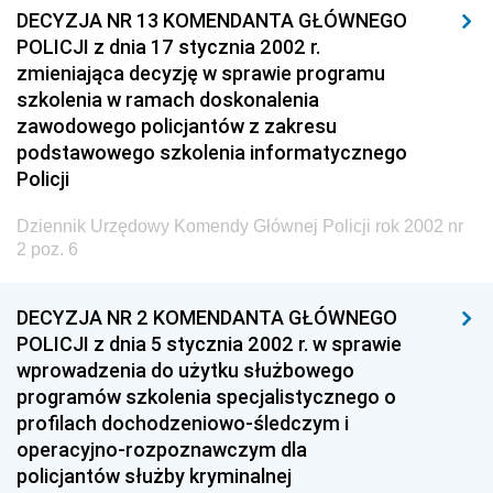
Społecznej
DECYZJA NR 13 KOMENDANTA GŁÓWNEGO
POLICJI z dnia 17 stycznia 2002 r.
Dziennik Urzędowy Ministerstwa Rolnictwa, Leśnictwa
zmieniająca decyzję w sprawie programu
i Gospodarki Żywnościowej
szkolenia w ramach doskonalenia
Dziennik Urzędowy Ministra Spraw Wewnętrznych
zawodowego policjantów z zakresu
podstawowego szkolenia informatycznego
Dziennik Urzędowy Ministra Transportu, Budownictwa
Policji
i Gospodarki Morskiej
Dziennik Urzędowy Ministra Administracji i Cyfryzacji
Dziennik Urzędowy Komendy Głównej Policji rok 2002 nr
2 poz. 6
Dziennik Urzędowy Głównego Inspektora Ochrony
Środowiska
DECYZJA NR 2 KOMENDANTA GŁÓWNEGO
Dziennik Urzędowy Ministra Środowiska
POLICJI z dnia 5 stycznia 2002 r. w sprawie
Dziennik Urzędowy Ministra Sportu i Turystyki
wprowadzenia do użytku służbowego
Dziennik Urzędowy Ministra Rozwoju Regionalnego
programów szkolenia specjalistycznego o
profilach dochodzeniowo-śledczym i
Dziennik Urzędowy Ministra Budownictwa i Przemysłu
operacyjno-rozpoznawczym dla
Materiałów Budowlanych
policjantów służby kryminalnej
Dziennik Urzędowy Ministra Infrastruktury i Rozwoju