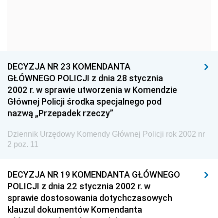
Dziennik Urzędowy Ministra Kultury i Dziedzictwa
Narodowego
Dziennik Urzędowy Komendy Głównej Policji
2026
DECYZJA NR 23 KOMENDANTA
2025
GŁÓWNEGO POLICJI z dnia 28 stycznia
2024
2002 r. w sprawie utworzenia w Komendzie
Głównej Policji środka specjalnego pod
2023
nazwą „Przepadek rzeczy”
2022
2021
Dziennik Urzędowy Komendy Głównej Policji rok 2002 nr
2 poz. 11
2020
2019
DECYZJA NR 19 KOMENDANTA GŁÓWNEGO
2018
POLICJI z dnia 22 stycznia 2002 r. w
sprawie dostosowania dotychczasowych
2017
klauzul dokumentów Komendanta
2016