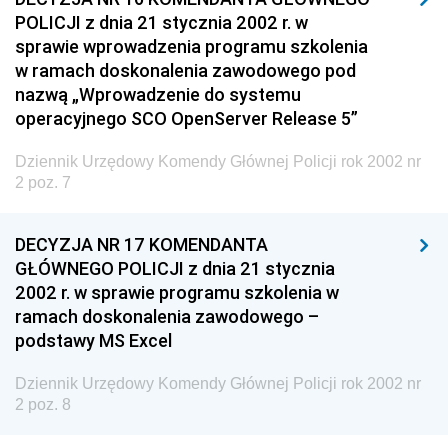
nr 2 z 13 lutego 2002 pozycje 6-11
POLICJI z dnia 21 stycznia 2002 r. w
sprawie wprowadzenia programu szkolenia
nr 1 z 22 stycznia 2002 pozycje 1-5
w ramach doskonalenia zawodowego pod
2001
nazwą „Wprowadzenie do systemu
operacyjnego SCO OpenServer Release 5”
Dziennik Urzędowy Ministra Gospodarki
Dziennik Urzędowy Urzędu Ochrony Konkurencji i
Dziennik Urzędowy Komendy Głównej Policji rok 2002 nr
2 poz. 7
Konsumentów
Dziennik Urzędowy Ministra Pracy i Polityki
DECYZJA NR 17 KOMENDANTA
Społecznej
GŁÓWNEGO POLICJI z dnia 21 stycznia
Dziennik Urzędowy Ministra Spraw Zagranicznych
2002 r. w sprawie programu szkolenia w
Dziennik Urzędowy Urzędu Lotnictwa Cywilnego
ramach doskonalenia zawodowego –
podstawy MS Excel
Dziennik Urzędowy Komisji Nadzoru Finansowego
Dziennik Urzędowy Ministerstwa Hutnictwa i
Dziennik Urzędowy Komendy Głównej Policji rok 2002 nr
Przemysłu Maszynowego
2 poz. 8
Dziennik Urzędowy Ministerstwa Zdrowia i Opieki