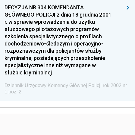
DECYZJA NR 304 KOMENDANTA
Dziennik Urzędowy Ministra Przedsiębiorczości i
GŁÓWNEGO POLICJI z dnia 18 grudnia 2001
Technologii
r. w sprawie wprowadzenia do użytku
Dziennik Urzędowy Ministra Inwestycji i Rozwoju
służbowego pilotażowych programów
Dziennik Urzędowy Naczelnego Dyrektora Archiwów
szkolenia specjalistycznego o profilach
Państwowych
dochodzeniowo-śledczym i operacyjno-
rozpoznawczym dla policjantów służby
Dziennik Urzędowy Ministra Finansów, Inwestycji i
kryminalnej posiadających przeszkolenie
Rozwoju
specjalistyczne inne niż wymagane w
Dziennik Urzędowy Ministra Klimatu
służbie kryminalnej
Dziennik Urzędowy Ministra Sportu
Dziennik Urzędowy Komendy Głównej Policji rok 2002 nr
Dziennik Urzędowy Ministra Funduszy i Polityki
1 poz. 2
Regionalnej
Dziennik Urzędowy Ministra Aktywów Państwowych
Dziennik Urzędowy Ministra Zdrowia
Dziennik Urzędowy Ministra Środowiska i Głównego