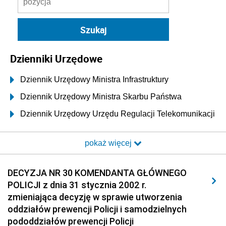
Dzienniki Urzędowe
Dziennik Urzędowy Ministra Infrastruktury
Dziennik Urzędowy Ministra Skarbu Państwa
Dziennik Urzędowy Urzędu Regulacji Telekomunikacji
i Poczty
pokaż więcej
Dziennik Urzędowy Ministra Transportu i Budownictwa
Dziennik Urzędowy Urzędu Komunikacji
DECYZJA NR 30 KOMENDANTA GŁÓWNEGO
Elektronicznej
POLICJI z dnia 31 stycznia 2002 r.
Dziennik Urzędowy Ministra Spraw Wewnętrznych i
zmieniająca decyzję w sprawie utworzenia
Administracji
oddziałów prewencji Policji i samodzielnych
Dziennik Urzędowy Ministra Transportu
pododdziałów prewencji Policji