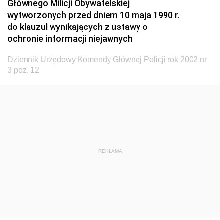
Głównego Milicji Obywatelskiej
wytworzonych przed dniem 10 maja 1990 r.
2015
do klauzul wynikających z ustawy o
2014
ochronie informacji niejawnych
2013
Dziennik Urzędowy Komendy Głównej Policji rok 2002 nr
2012
3 poz. 12
2011
2010
2009
2008
2007
REKLAMA
2006
2005
2004
2003