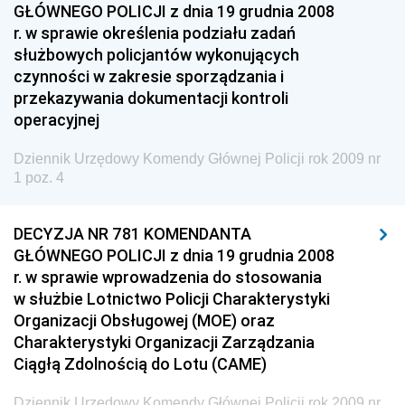
GŁÓWNEGO POLICJI z dnia 19 grudnia 2008
Przemysłu Maszynowego
r. w sprawie określenia podziału zadań
Dziennik Urzędowy Ministerstwa Zdrowia i Opieki
służbowych policjantów wykonujących
Społecznej
czynności w zakresie sporządzania i
przekazywania dokumentacji kontroli
Dziennik Urzędowy Ministerstwa Rolnictwa, Leśnictwa
operacyjnej
i Gospodarki Żywnościowej
Dziennik Urzędowy Ministra Spraw Wewnętrznych
Dziennik Urzędowy Komendy Głównej Policji rok 2009 nr
1 poz. 4
Dziennik Urzędowy Ministra Transportu, Budownictwa
i Gospodarki Morskiej
DECYZJA NR 781 KOMENDANTA
Dziennik Urzędowy Ministra Administracji i Cyfryzacji
GŁÓWNEGO POLICJI z dnia 19 grudnia 2008
Dziennik Urzędowy Głównego Inspektora Ochrony
r. w sprawie wprowadzenia do stosowania
Środowiska
w służbie Lotnictwo Policji Charakterystyki
Organizacji Obsługowej (MOE) oraz
Dziennik Urzędowy Ministra Środowiska
Charakterystyki Organizacji Zarządzania
Dziennik Urzędowy Ministra Sportu i Turystyki
Ciągłą Zdolnością do Lotu (CAME)
Dziennik Urzędowy Ministra Rozwoju Regionalnego
Dziennik Urzędowy Komendy Głównej Policji rok 2009 nr