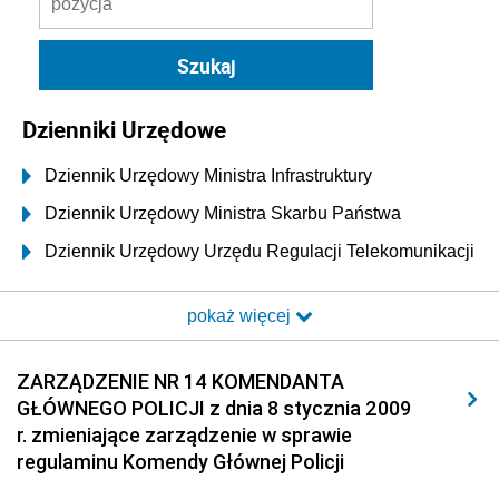
Dzienniki Urzędowe
Dziennik Urzędowy Ministra Infrastruktury
Dziennik Urzędowy Ministra Skarbu Państwa
Dziennik Urzędowy Urzędu Regulacji Telekomunikacji
i Poczty
pokaż więcej
Dziennik Urzędowy Ministra Transportu i Budownictwa
Dziennik Urzędowy Urzędu Komunikacji
ZARZĄDZENIE NR 14 KOMENDANTA
Elektronicznej
GŁÓWNEGO POLICJI z dnia 8 stycznia 2009
Dziennik Urzędowy Ministra Spraw Wewnętrznych i
r. zmieniające zarządzenie w sprawie
Administracji
regulaminu Komendy Głównej Policji
Dziennik Urzędowy Ministra Transportu