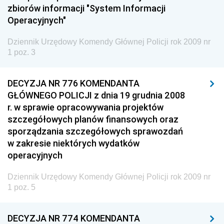
zbiorów informacji "System Informacji
2005
Operacyjnych"
2004
Dziennik Urzędowy Komendy Głównej Policji rok 2009 nr
2003
1 poz. 3
2002
2001
DECYZJA NR 776 KOMENDANTA
GŁÓWNEGO POLICJI z dnia 19 grudnia 2008
Dziennik Urzędowy Ministra Gospodarki
r. w sprawie opracowywania projektów
Dziennik Urzędowy Urzędu Ochrony Konkurencji i
szczegółowych planów finansowych oraz
Konsumentów
sporządzania szczegółowych sprawozdań
w zakresie niektórych wydatków
Dziennik Urzędowy Ministra Pracy i Polityki
operacyjnych
Społecznej
Dziennik Urzędowy Ministra Spraw Zagranicznych
Dziennik Urzędowy Komendy Głównej Policji rok 2009 nr
1 poz. 5
Dziennik Urzędowy Urzędu Lotnictwa Cywilnego
Dziennik Urzędowy Komisji Nadzoru Finansowego
DECYZJA NR 774 KOMENDANTA
Dziennik Urzędowy Ministerstwa Hutnictwa i