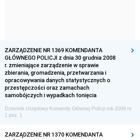
Dziennik Urzędowy Ministra Kultury i Dziedzictwa
Narodowego
Dziennik Urzędowy Komendy Głównej Policji
2026
2025
ZARZĄDZENIE NR 1369 KOMENDANTA
2024
GŁÓWNEGO POLICJI z dnia 30 grudnia 2008
r. zmieniające zarządzenie w sprawie
2023
zbierania, gromadzenia, przetwarzania i
2022
opracowywania danych statystycznych o
2021
przestępczości oraz zamachach
samobójczych i wypadkach tonięcia
2020
2019
Dziennik Urzędowy Komendy Głównej Policji rok 2009 nr
1 poz. 1
2018
2017
ZARZĄDZENIE NR 1370 KOMENDANTA
2016