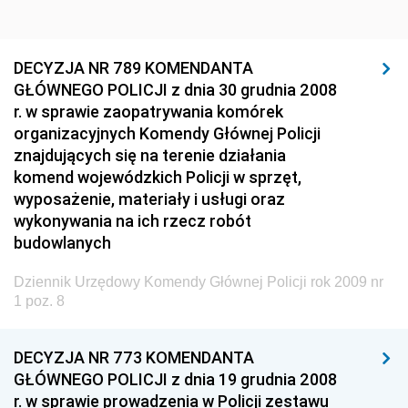
nr 10 z 1 sierpnia 2009 pozycja 51
nr 9 z 31 lipca 2009 pozycje 43-50
DECYZJA NR 789 KOMENDANTA
nr 8 z 9 lipca 2009 pozycje 35-42
GŁÓWNEGO POLICJI z dnia 30 grudnia 2008
r. w sprawie zaopatrywania komórek
nr 7 z 13 maja 2009 pozycje 33-34
organizacyjnych Komendy Głównej Policji
nr 6 z 6 maja 2009 pozycje 29-32
znajdujących się na terenie działania
nr 5 z 10 kwietnia 2009 pozycje 23-28
komend wojewódzkich Policji w sprzęt,
wyposażenie, materiały i usługi oraz
nr 4 z 5 marca 2009 pozycje 13-22
wykonywania na ich rzecz robót
nr 3 z 27 lutego 2009 pozycja 12
budowlanych
nr 2 z 30 stycznia 2009 pozycje 9-11
Dziennik Urzędowy Komendy Głównej Policji rok 2009 nr
nr 1 z 12 stycznia 2009 pozycje 1-8
1 poz. 8
2008
DECYZJA NR 773 KOMENDANTA
2007
GŁÓWNEGO POLICJI z dnia 19 grudnia 2008
2006
r. w sprawie prowadzenia w Policji zestawu