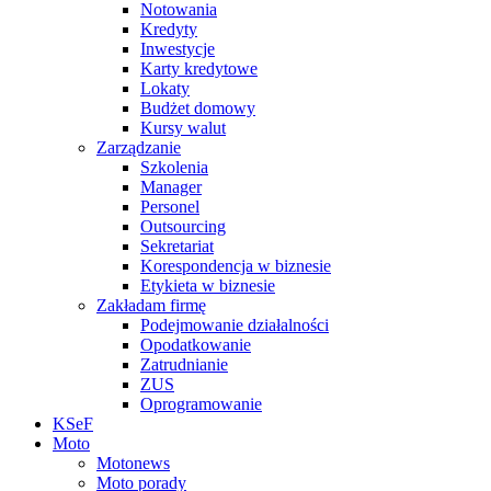
Notowania
Kredyty
Inwestycje
Karty kredytowe
Lokaty
Budżet domowy
Kursy walut
Zarządzanie
Szkolenia
Manager
Personel
Outsourcing
Sekretariat
Korespondencja w biznesie
Etykieta w biznesie
Zakładam firmę
Podejmowanie działalności
Opodatkowanie
Zatrudnianie
ZUS
Oprogramowanie
KSeF
Moto
Motonews
Moto porady