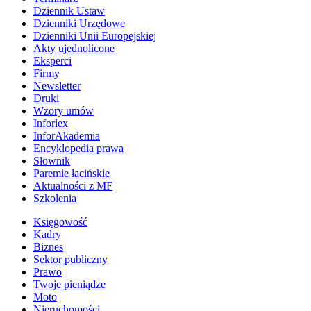
Dziennik Ustaw
Dzienniki Urzędowe
Dzienniki Unii Europejskiej
Akty ujednolicone
Eksperci
Firmy
Newsletter
Druki
Wzory umów
Inforlex
InforAkademia
Encyklopedia prawa
Słownik
Paremie łacińskie
Aktualności z MF
Szkolenia
Księgowość
Kadry
Biznes
Sektor publiczny
Prawo
Twoje pieniądze
Moto
Nieruchomości