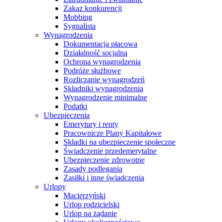
Zakaz konkurencji
Mobbing
Sygnalista
Wynagrodzenia
Dokumentacja płacowa
Działalność socjalna
Ochrona wynagrodzenia
Podróże służbowe
Rozliczanie wynagrodzeń
Składniki wynagrodzenia
Wynagrodzenie minimalne
Podatki
Ubezpieczenia
Emerytury i renty
Pracownicze Plany Kapitałowe
Składki na ubezpieczenie społeczne
Świadczenie przedemerytalne
Ubezpieczenie zdrowotne
Zasady podlegania
Zasiłki i inne świadczenia
Urlopy
Macierzyński
Urlop rodzicielski
Urlop na żądanie