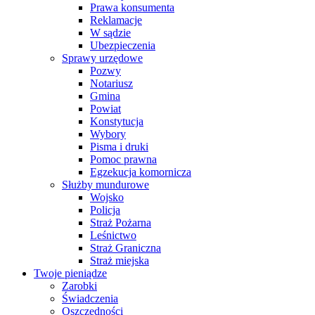
Prawa konsumenta
Reklamacje
W sądzie
Ubezpieczenia
Sprawy urzędowe
Pozwy
Notariusz
Gmina
Powiat
Konstytucja
Wybory
Pisma i druki
Pomoc prawna
Egzekucja komornicza
Służby mundurowe
Wojsko
Policja
Straż Pożarna
Leśnictwo
Straż Graniczna
Straż miejska
Twoje pieniądze
Zarobki
Świadczenia
Oszczędności