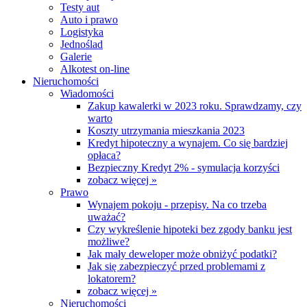
Testy aut
Auto i prawo
Logistyka
Jednoślad
Galerie
Alkotest on-line
Nieruchomości
Wiadomości
Zakup kawalerki w 2023 roku. Sprawdzamy, czy
warto
Koszty utrzymania mieszkania 2023
Kredyt hipoteczny a wynajem. Co się bardziej
opłaca?
Bezpieczny Kredyt 2% - symulacja korzyści
zobacz więcej »
Prawo
Wynajem pokoju - przepisy. Na co trzeba
uważać?
Czy wykreślenie hipoteki bez zgody banku jest
możliwe?
Jak mały deweloper może obniżyć podatki?
Jak się zabezpieczyć przed problemami z
lokatorem?
zobacz więcej »
Nieruchomości