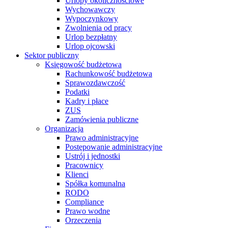
Urlopy okolicznościowe
Wychowawczy
Wypoczynkowy
Zwolnienia od pracy
Urlop bezpłatny
Urlop ojcowski
Sektor publiczny
Księgowość budżetowa
Rachunkowość budżetowa
Sprawozdawczość
Podatki
Kadry i płace
ZUS
Zamówienia publiczne
Organizacja
Prawo administracyjne
Postępowanie administracyjne
Ustrój i jednostki
Pracownicy
Klienci
Spółka komunalna
RODO
Compliance
Prawo wodne
Orzeczenia