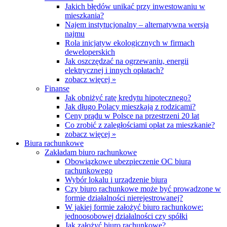
Jakich błędów unikać przy inwestowaniu w
mieszkania?
Najem instytucjonalny – alternatywna wersja
najmu
Rola inicjatyw ekologicznych w firmach
deweloperskich
Jak oszczędzać na ogrzewaniu, energii
elektrycznej i innych opłatach?
zobacz więcej »
Finanse
Jak obniżyć ratę kredytu hipotecznego?
Jak długo Polacy mieszkają z rodzicami?
Ceny prądu w Polsce na przestrzeni 20 lat
Co zrobić z zaległościami opłat za mieszkanie?
zobacz więcej »
Biura rachunkowe
Zakładam biuro rachunkowe
Obowiązkowe ubezpieczenie OC biura
rachunkowego
Wybór lokalu i urządzenie biura
Czy biuro rachunkowe może być prowadzone w
formie działalności nierejestrowanej?
W jakiej formie założyć biuro rachunkowe:
jednoosobowej działalności czy spółki
Jak założyć biuro rachunkowe?