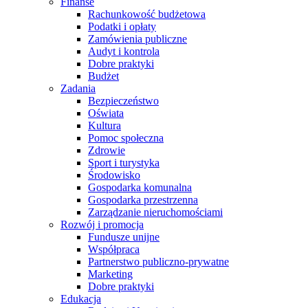
Finanse
Rachunkowość budżetowa
Podatki i opłaty
Zamówienia publiczne
Audyt i kontrola
Dobre praktyki
Budżet
Zadania
Bezpieczeństwo
Oświata
Kultura
Pomoc społeczna
Zdrowie
Sport i turystyka
Środowisko
Gospodarka komunalna
Gospodarka przestrzenna
Zarządzanie nieruchomościami
Rozwój i promocja
Fundusze unijne
Współpraca
Partnerstwo publiczno-prywatne
Marketing
Dobre praktyki
Edukacja