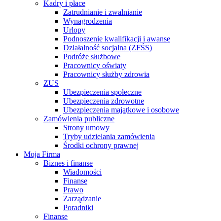
Kadry i płace
Zatrudnianie i zwalnianie
Wynagrodzenia
Urlopy
Podnoszenie kwalifikacji i awanse
Działalność socjalna (ZFŚS)
Podróże służbowe
Pracownicy oświaty
Pracownicy służby zdrowia
ZUS
Ubezpieczenia społeczne
Ubezpieczenia zdrowotne
Ubezpieczenia majątkowe i osobowe
Zamówienia publiczne
Strony umowy
Tryby udzielania zamówienia
Środki ochrony prawnej
Moja Firma
Biznes i finanse
Wiadomości
Finanse
Prawo
Zarządzanie
Poradniki
Finanse