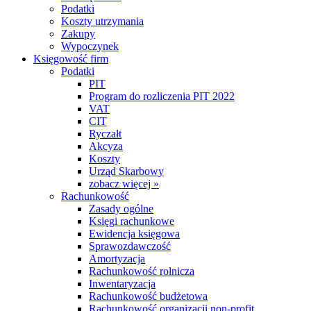
Podatki
Koszty utrzymania
Zakupy
Wypoczynek
Księgowość firm
Podatki
PIT
Program do rozliczenia PIT 2022
VAT
CIT
Ryczałt
Akcyza
Koszty
Urząd Skarbowy
zobacz więcej »
Rachunkowość
Zasady ogólne
Księgi rachunkowe
Ewidencja księgowa
Sprawozdawczość
Amortyzacja
Rachunkowość rolnicza
Inwentaryzacja
Rachunkowość budżetowa
Rachunkowość organizacji non-profit