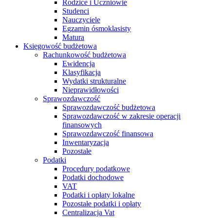
Rodzice i Uczniowie
Studenci
Nauczyciele
Egzamin ósmoklasisty
Matura
Księgowość budżetowa
Rachunkowość budżetowa
Ewidencja
Klasyfikacja
Wydatki strukturalne
Nieprawidłowości
Sprawozdawczość
Sprawozdawczość budżetowa
Sprawozdawczość w zakresie operacji
finansowych
Sprawozdawczość finansowa
Inwentaryzacja
Pozostałe
Podatki
Procedury podatkowe
Podatki dochodowe
VAT
Podatki i opłaty lokalne
Pozostałe podatki i opłaty
Centralizacja Vat