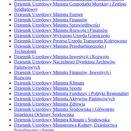
Dziennik Urzędowy Ministra Gospodarki Morskiej i Żeglugi
Śródlądowej
Dziennik Urzędowy Ministra Energii
Dziennik Urzędowy Ministra Finansów
Dziennik Urzędowy Ministra Sprawiedliwości
Dziennik Urzędowy Ministra Rozwoju i Finansów
Dziennik Urzędowy Wyższego Urzędu Górniczego
Dziennik Urzędowy Prezesa Urzędu Transportu Kolejowego
Dziennik Urzędowy Ministra Przedsiębiorczości i
Technologii
Dziennik Urzędowy Ministra Inwestycji i Rozwoju
Dziennik Urzędowy Naczelnego Dyrektora Archiwów
Państwowych
Dziennik Urzędowy Ministra Finansów, Inwestycji i
Rozwoju
Dziennik Urzędowy Ministra Klimatu
Dziennik Urzędowy Ministra Sportu
Dziennik Urzędowy Ministra Funduszy i Polityki Regionalnej
Dziennik Urzędowy Ministra Aktywów Państwowych
Dziennik Urzędowy Ministra Zdrowia
Dziennik Urzędowy Ministra Środowiska i Głównego
Inspektora Ochrony Środowiska
Dziennik Urzędowy Ministra Klimatu i Środowiska
Dziennik Urzędowy Ministerstwa Kultury, Dziedzictwa
Narodowego i Sportu