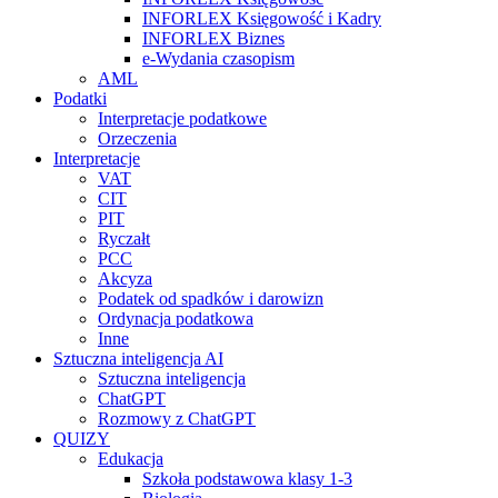
INFORLEX Księgowość i Kadry
INFORLEX Biznes
e-Wydania czasopism
AML
Podatki
Interpretacje podatkowe
Orzeczenia
Interpretacje
VAT
CIT
PIT
Ryczałt
PCC
Akcyza
Podatek od spadków i darowizn
Ordynacja podatkowa
Inne
Sztuczna inteligencja AI
Sztuczna inteligencja
ChatGPT
Rozmowy z ChatGPT
QUIZY
Edukacja
Szkoła podstawowa klasy 1-3