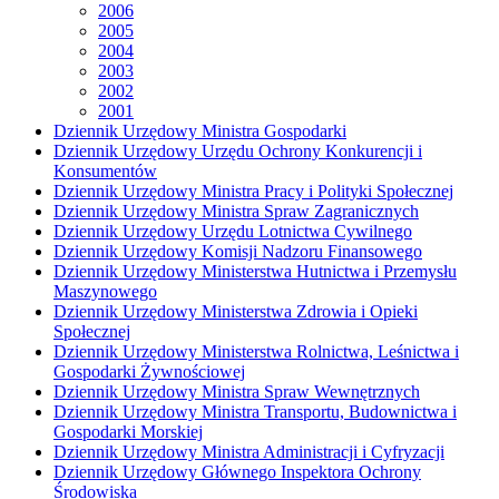
2006
2005
2004
2003
2002
2001
Dziennik Urzędowy Ministra Gospodarki
Dziennik Urzędowy Urzędu Ochrony Konkurencji i
Konsumentów
Dziennik Urzędowy Ministra Pracy i Polityki Społecznej
Dziennik Urzędowy Ministra Spraw Zagranicznych
Dziennik Urzędowy Urzędu Lotnictwa Cywilnego
Dziennik Urzędowy Komisji Nadzoru Finansowego
Dziennik Urzędowy Ministerstwa Hutnictwa i Przemysłu
Maszynowego
Dziennik Urzędowy Ministerstwa Zdrowia i Opieki
Społecznej
Dziennik Urzędowy Ministerstwa Rolnictwa, Leśnictwa i
Gospodarki Żywnościowej
Dziennik Urzędowy Ministra Spraw Wewnętrznych
Dziennik Urzędowy Ministra Transportu, Budownictwa i
Gospodarki Morskiej
Dziennik Urzędowy Ministra Administracji i Cyfryzacji
Dziennik Urzędowy Głównego Inspektora Ochrony
Środowiska