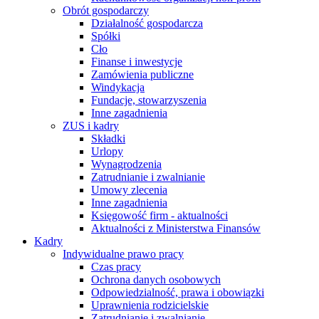
Obrót gospodarczy
Działalność gospodarcza
Spółki
Cło
Finanse i inwestycje
Zamówienia publiczne
Windykacja
Fundacje, stowarzyszenia
Inne zagadnienia
ZUS i kadry
Składki
Urlopy
Wynagrodzenia
Zatrudnianie i zwalnianie
Umowy zlecenia
Inne zagadnienia
Księgowość firm - aktualności
Aktualności z Ministerstwa Finansów
Kadry
Indywidualne prawo pracy
Czas pracy
Ochrona danych osobowych
Odpowiedzialność, prawa i obowiązki
Uprawnienia rodzicielskie
Zatrudnianie i zwalnianie