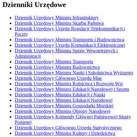
Dzienniki Urzędowe
Dziennik Urzędowy Ministra Infrastruktury
Dziennik Urzędowy Ministra Skarbu Państwa
Dziennik Urzędowy Urzędu Regulacji Telekomunikacji i
Poczty
Dziennik Urzędowy Ministra Transportu i Budownictwa
Dziennik Urzędowy Urzędu Komunikacji Elektronicznej
Dziennik Urzędowy Ministra Spraw Wewnętrznych i
Administracji
Dziennik Urzędowy Ministra Transportu
Dziennik Urzędowy Ministra Budownictwa
Dziennik Urzędowy Ministra Nauki i Szkolnictwa Wyższego
Dziennik Urzędowy Głównego Urzędu Miar
Dziennik Urzędowy Ministra Rolnictwa i Rozwoju Wsi
Dziennik Urzędowy Ministra Edukacji Narodowej i Sportu
Dziennik Urzędowy Ministra Edukacji i Nauki
Dziennik Urzędowy Ministra Edukacji Narodowej
Dziennik Urzędowy Ministra Gospodarki Morskiej
Dziennik Urzędowy Ministra Obrony Narodowej
Dziennik Urzędowy Komendy Głównej Państwowej Straży
Pożarnej
Dziennik Urzędowy Głównego Urzędu Statystycznego
Dziennik Urzędowy Ministra Kultury i Dziedzictwa