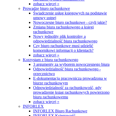
zobacz więcej »
Prowadzę biuro rachunkowe
Świadczenie usług księgowych na podstawie
umowy ustnej
Nowoczesne biuro rachunkowe - czyli jakie?
Zmiana biura rachunkowego a księgi
rachunkowe
Nowy jednolity plik kontrolny a
odpowiedzialność biura rachunkowego
Czy biuro rachunkowe musi udzielić
komornikowi informacji o klientach?
zobacz więcej »
Korzystam z biura rachunkowego
3 argumenty za wyborem nowoczesnego biura
Odpowiedzialność biura rachunkowego -
orzecznictwo
E-dokumentacja pracownicza prowadzona w
biurze rachunkowym
Odpowiedzialność za rachunkowość, gdy
prowadzenie ksiąg rachunkowych powierzono
biuru rachunkowemu
zobacz więcej »
INFORLEX
INFORLEX Biuro Rachunkowe
INFORLEX Księgowość