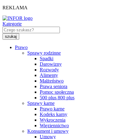
REKLAMA
Kategorie
Prawo
Sprawy rodzinne
Spadki
Darowizny
Rozwody
Alimenty
Małżeństwo
Prawa seniora
Pomoc społeczna
500 plus 800 plus
Sprawy karne
Prawo karne
Kodeks karny
Wykroczenia
Więziennictwo
Konsument i umowy
Umowy