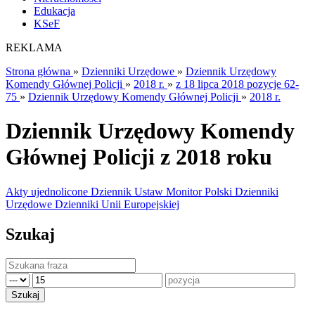
Edukacja
KSeF
REKLAMA
Strona główna
»
Dzienniki Urzędowe
»
Dziennik Urzędowy
Komendy Głównej Policji
»
2018 r.
»
z 18 lipca 2018 pozycje 62-
75
»
Dziennik Urzędowy Komendy Głównej Policji
»
2018 r.
Dziennik Urzędowy Komendy
Głównej Policji z 2018 roku
Akty ujednolicone
Dziennik Ustaw
Monitor Polski
Dzienniki
Urzędowe
Dzienniki Unii Europejskiej
Szukaj