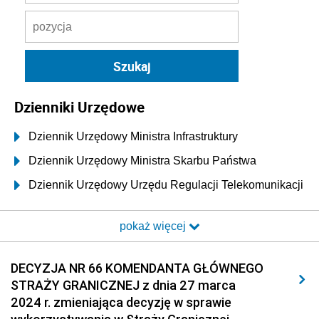
Dzienniki Urzędowe
Dziennik Urzędowy Ministra Infrastruktury
Dziennik Urzędowy Ministra Skarbu Państwa
Dziennik Urzędowy Urzędu Regulacji Telekomunikacji
i Poczty
pokaż więcej
Dziennik Urzędowy Ministra Transportu i Budownictwa
Dziennik Urzędowy Urzędu Komunikacji
DECYZJA NR 66 KOMENDANTA GŁÓWNEGO
Elektronicznej
STRAŻY GRANICZNEJ z dnia 27 marca
Dziennik Urzędowy Ministra Spraw Wewnętrznych i
2024 r. zmieniająca decyzję w sprawie
Administracji