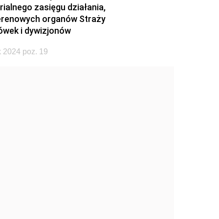
rialnego zasięgu działania,
terenowych organów Straży
ówek i dywizjonów
 2024 poz. 19