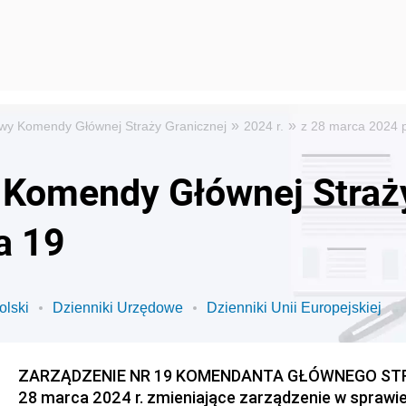
»
»
wy Komendy Głównej Straży Granicznej
2024 r.
z 28 marca 2024 
Komendy Głównej Straży
a 19
olski
Dzienniki Urzędowe
Dzienniki Unii Europejskiej
ZARZĄDZENIE NR 19 KOMENDANTA GŁÓWNEGO STR
28 marca 2024 r. zmieniające zarządzenie w sprawi