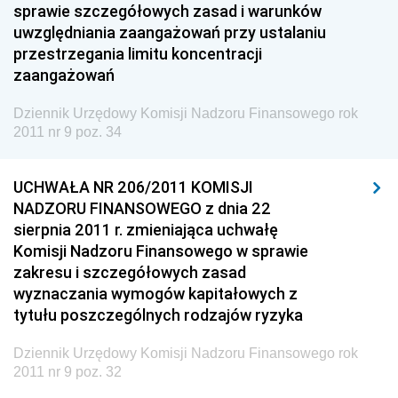
sprawie szczegółowych zasad i warunków
Dziennik Urzędowy Ministra Finansów i Gospodarki
uwzględniania zaangażowań przy ustalaniu
przestrzegania limitu koncentracji
Dziennik Urzędowy Ministra do Spraw Unii
zaangażowań
Europejskiej
Dziennik Urzędowy Agencji Wywiadu
Dziennik Urzędowy Komisji Nadzoru Finansowego rok
2011 nr 9 poz. 34
UCHWAŁA NR 206/2011 KOMISJI
NADZORU FINANSOWEGO z dnia 22
sierpnia 2011 r. zmieniająca uchwałę
Komisji Nadzoru Finansowego w sprawie
zakresu i szczegółowych zasad
wyznaczania wymogów kapitałowych z
tytułu poszczególnych rodzajów ryzyka
Dziennik Urzędowy Komisji Nadzoru Finansowego rok
2011 nr 9 poz. 32