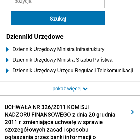
Dzienniki Urzędowe
Dziennik Urzędowy Ministra Infrastruktury
Dziennik Urzędowy Ministra Skarbu Państwa
Dziennik Urzędowy Urzędu Regulacji Telekomunikacji
i Poczty
pokaż więcej
Dziennik Urzędowy Ministra Transportu i Budownictwa
Dziennik Urzędowy Urzędu Komunikacji
UCHWAŁA NR 326/2011 KOMISJI
Elektronicznej
NADZORU FINANSOWEGO z dnia 20 grudnia
Dziennik Urzędowy Ministra Spraw Wewnętrznych i
2011 r. zmieniająca uchwałę w sprawie
Administracji
szczegółowych zasad i sposobu
Dziennik Urzędowy Ministra Transportu
ogłaszania przez banki informacji o