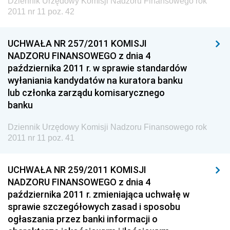
Dziennik Urzędowy Komisji Nadzoru Finansowego rok
2011 nr 11 poz. 42
Dziennik Urzędowy Ministra Klimatu
Dziennik Urzędowy Ministra Sportu
UCHWAŁA NR 257/2011 KOMISJI
Dziennik Urzędowy Ministra Funduszy i Polityki
NADZORU FINANSOWEGO z dnia 4
Regionalnej
października 2011 r. w sprawie standardów
wyłaniania kandydatów na kuratora banku
Dziennik Urzędowy Ministra Aktywów Państwowych
lub członka zarządu komisarycznego
Dziennik Urzędowy Ministra Zdrowia
banku
Dziennik Urzędowy Ministra Środowiska i Głównego
Inspektora Ochrony Środowiska
Dziennik Urzędowy Komisji Nadzoru Finansowego rok
2011 nr 11 poz. 41
Dziennik Urzędowy Ministra Klimatu i Środowiska
Dziennik Urzędowy Ministerstwa Kultury, Dziedzictwa
UCHWAŁA NR 259/2011 KOMISJI
Narodowego i Sportu
NADZORU FINANSOWEGO z dnia 4
Dziennik Urzędowy Ministra Finansów, Funduszy i
października 2011 r. zmieniająca uchwałę w
Polityki Regionalnej
sprawie szczegółowych zasad i sposobu
ogłaszania przez banki informacji o
Dziennik Urzędowy Ministra Rozwoju, Pracy i