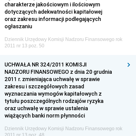
charakterze jakościowym i ilościowym
Dziennik Urzędowy Ministra Budownictwa
dotyczących adekwatności kapitałowej
Dziennik Urzędowy Ministra Nauki i Szkolnictwa
oraz zakresu informacji podlegających
Wyższego
ogłaszaniu
Dziennik Urzędowy Głównego Urzędu Miar
Dziennik Urzędowy Komisji Nadzoru Finansowego rok
Dziennik Urzędowy Ministra Rolnictwa i Rozwoju Wsi
2011 nr 13 poz. 50
Dziennik Urzędowy Ministra Edukacji Narodowej i
Sportu
UCHWAŁA NR 324/2011 KOMISJI
NADZORU FINANSOWEGO z dnia 20 grudnia
Dziennik Urzędowy Ministra Edukacji i Nauki
2011 r. zmieniająca uchwałę w sprawie
Dziennik Urzędowy Ministra Edukacji Narodowej
zakresu i szczegółowych zasad
wyznaczania wymogów kapitałowych z
Dziennik Urzędowy Ministra Gospodarki Morskiej
tytułu poszczególnych rodzajów ryzyka
Dziennik Urzędowy Ministra Obrony Narodowej
oraz uchwałę w sprawie ustalenia
Dziennik Urzędowy Komendy Głównej Państwowej
wiążących banki norm płynności
Straży Pożarnej
Dziennik Urzędowy Komisji Nadzoru Finansowego rok
Dziennik Urzędowy Głównego Urzędu Statystycznego
2011 nr 13 poz. 48