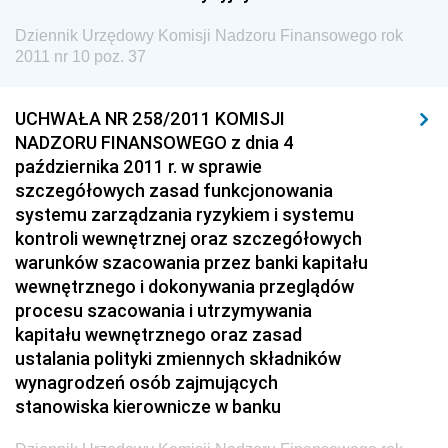
Żeglugi Śródlądowej
Dziennik Urzędowy Komisji Nadzoru Finansowego rok
Dziennik Urzędowy Ministra Energii
2011 nr 10 poz. 37
Dziennik Urzędowy Ministra Finansów
Dziennik Urzędowy Ministra Sprawiedliwości
UCHWAŁA NR 258/2011 KOMISJI
NADZORU FINANSOWEGO z dnia 4
Dziennik Urzędowy Ministra Rozwoju i Finansów
października 2011 r. w sprawie
Dziennik Urzędowy Wyższego Urzędu Górniczego
szczegółowych zasad funkcjonowania
Dziennik Urzędowy Prezesa Urzędu Transportu
systemu zarządzania ryzykiem i systemu
Kolejowego
kontroli wewnętrznej oraz szczegółowych
warunków szacowania przez banki kapitału
Dziennik Urzędowy Ministra Przedsiębiorczości i
wewnętrznego i dokonywania przeglądów
Technologii
procesu szacowania i utrzymywania
Dziennik Urzędowy Ministra Inwestycji i Rozwoju
kapitału wewnętrznego oraz zasad
ustalania polityki zmiennych składników
Dziennik Urzędowy Naczelnego Dyrektora Archiwów
wynagrodzeń osób zajmujących
Państwowych
stanowiska kierownicze w banku
Dziennik Urzędowy Ministra Finansów, Inwestycji i
Rozwoju