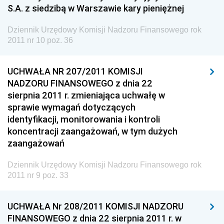
Dziennik Urzędowy Ministra Rozwoju i Technologii
S.A. z siedzibą w Warszawie kary pieniężnej
Dziennik Urzędowy Ministra Spraw Zagranicznych
Dziennik Urzędowy Komisji Nadzoru Finansowego rok
Dziennik Urzędowy Centralnego Biura
2011 nr 10 poz. 36
Antykorupcyjnego
Dziennik Urzędowy Agencji Bezpieczeństwa
UCHWAŁA NR 207/2011 KOMISJI
Wewnętrznego
NADZORU FINANSOWEGO z dnia 22
sierpnia 2011 r. zmieniająca uchwałę w
Dziennik Urzędowy Urzędu Patentowego
sprawie wymagań dotyczących
Rzeczypospolitej Polskiej
identyfikacji, monitorowania i kontroli
Dziennik Urzędowy Generalnej Dyrekcji Dróg
koncentracji zaangażowań, w tym dużych
Krajowych i Autostrad
zaangażowań
Dziennik Urzędowy Ministra Środowiska
Dziennik Urzędowy Komisji Nadzoru Finansowego rok
Dziennik Urzędowy Ministra Administracji i Cyfryzacji
2011 nr 9 poz. 33
Dziennik Urzędowy Ministra Edukacji
UCHWAŁA Nr 208/2011 KOMISJI NADZORU
Dziennik Urzędowy Ministra Nauki
FINANSOWEGO z dnia 22 sierpnia 2011 r. w
Dziennik Urzędowy Ministra Przemysłu