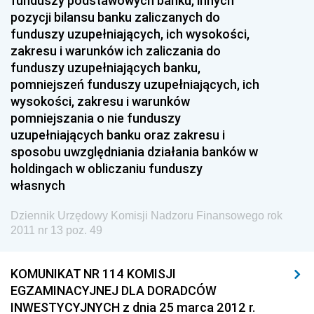
funduszy podstawowych banku, innych
2023
pozycji bilansu banku zaliczanych do
2022
funduszy uzupełniających, ich wysokości,
zakresu i warunków ich zaliczania do
2021
funduszy uzupełniających banku,
2020
pomniejszeń funduszy uzupełniających, ich
wysokości, zakresu i warunków
2019
pomniejszania o nie funduszy
2018
uzupełniających banku oraz zakresu i
sposobu uwzględniania działania banków w
2017
holdingach w obliczaniu funduszy
2016
własnych
2015
Dziennik Urzędowy Komisji Nadzoru Finansowego rok
2014
2011 nr 13 poz. 49
2013
2012
KOMUNIKAT NR 114 KOMISJI
EGZAMINACYJNEJ DLA DORADCÓW
2011
INWESTYCYJNYCH z dnia 25 marca 2012 r.
nr 13 z 30 grudnia 2011 pozycje 48-50