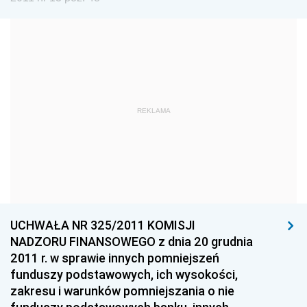
Dziennik Urzędowy Ministra Kultury i Dziedzictwa
Narodowego
Dziennik Urzędowy Komendy Głównej Policji
Dziennik Urzędowy Ministra Gospodarki
Dziennik Urzędowy Urzędu Ochrony Konkurencji i
REKLAMA
Konsumentów
Dziennik Urzędowy Ministra Pracy i Polityki
Społecznej
Dziennik Urzędowy Ministra Spraw Zagranicznych
Dziennik Urzędowy Urzędu Lotnictwa Cywilnego
UCHWAŁA NR 325/2011 KOMISJI
Dziennik Urzędowy Komisji Nadzoru Finansowego
NADZORU FINANSOWEGO z dnia 20 grudnia
2026
2011 r. w sprawie innych pomniejszeń
2025
funduszy podstawowych, ich wysokości,
zakresu i warunków pomniejszania o nie
2024