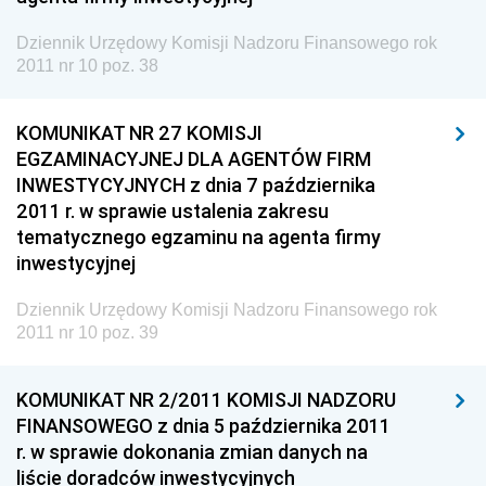
Dziennik Urzędowy Ministerstwa Administracji i
Gospodarki Przestrzennej
Dziennik Urzędowy Komisji Nadzoru Finansowego rok
2011 nr 10 poz. 38
Dziennik Urzędowy Unii Europejskiej, L
Dziennik Urzędowy Ministerstwa Komunikacji
KOMUNIKAT NR 27 KOMISJI
Dziennik Urzędowy Ministerstwa Przemysłu
EGZAMINACYJNEJ DLA AGENTÓW FIRM
Chemicznego i Lekkiego
INWESTYCYJNYCH z dnia 7 października
Dziennik Urzędowy Ministerstwa Rolnictwa i
2011 r. w sprawie ustalenia zakresu
Gospodarki Żywnościowej
tematycznego egzaminu na agenta firmy
inwestycyjnej
Dziennik Urzędowy Ministra Rodziny, Pracy i Polityki
Społecznej
Dziennik Urzędowy Komisji Nadzoru Finansowego rok
Dziennik Urzędowy Ministra Cyfryzacji
2011 nr 10 poz. 39
Dziennik Urzędowy Ministra Rozwoju
KOMUNIKAT NR 2/2011 KOMISJI NADZORU
Dziennik Urzędowy Ministra Infrastruktury i
FINANSOWEGO z dnia 5 października 2011
Budownictwa
r. w sprawie dokonania zmian danych na
Dziennik Urzędowy Ministra Gospodarki Morskiej i
liście doradców inwestycyjnych