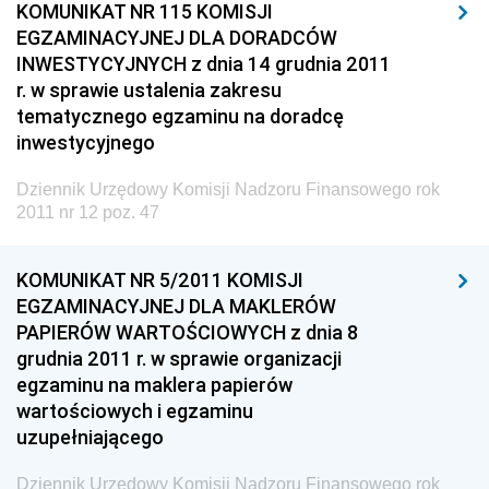
KOMUNIKAT NR 115 KOMISJI
EGZAMINACYJNEJ DLA DORADCÓW
2009
INWESTYCYJNYCH z dnia 14 grudnia 2011
2008
r. w sprawie ustalenia zakresu
2007
tematycznego egzaminu na doradcę
inwestycyjnego
2006
Dziennik Urzędowy Komisji Nadzoru Finansowego rok
Dziennik Urzędowy Ministerstwa Hutnictwa i
2011 nr 12 poz. 47
Przemysłu Maszynowego
Dziennik Urzędowy Ministerstwa Zdrowia i Opieki
KOMUNIKAT NR 5/2011 KOMISJI
Społecznej
EGZAMINACYJNEJ DLA MAKLERÓW
Dziennik Urzędowy Ministerstwa Rolnictwa, Leśnictwa
PAPIERÓW WARTOŚCIOWYCH z dnia 8
i Gospodarki Żywnościowej
grudnia 2011 r. w sprawie organizacji
Dziennik Urzędowy Ministra Spraw Wewnętrznych
egzaminu na maklera papierów
wartościowych i egzaminu
Dziennik Urzędowy Ministra Transportu, Budownictwa
uzupełniającego
i Gospodarki Morskiej
Dziennik Urzędowy Ministra Administracji i Cyfryzacji
Dziennik Urzędowy Komisji Nadzoru Finansowego rok