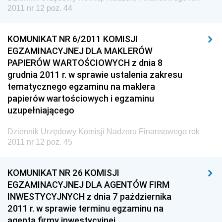
2011 nr 12 poz. 44
Dziennik Urzędowy Głównego Inspektora Ochrony
Środowiska
KOMUNIKAT NR 6/2011 KOMISJI
Dziennik Urzędowy Ministra Środowiska
EGZAMINACYJNEJ DLA MAKLERÓW
Dziennik Urzędowy Ministra Sportu i Turystyki
PAPIERÓW WARTOŚCIOWYCH z dnia 8
grudnia 2011 r. w sprawie ustalenia zakresu
Dziennik Urzędowy Ministra Rozwoju Regionalnego
tematycznego egzaminu na maklera
Dziennik Urzędowy Ministra Budownictwa i Przemysłu
papierów wartościowych i egzaminu
Materiałów Budowlanych
uzupełniającego
Dziennik Urzędowy Ministra Infrastruktury i Rozwoju
Dziennik Urzędowy Komisji Nadzoru Finansowego rok
Dziennik Urzędowy Głównego Inspektoratu Ochrony
2011 nr 12 poz. 45
Środowiska
Dziennik Urzędowy Generalnej Dyrekcji Ochrony
KOMUNIKAT NR 26 KOMISJI
Środowiska
EGZAMINACYJNEJ DLA AGENTÓW FIRM
INWESTYCYJNYCH z dnia 7 października
Dziennik Urzędowy Ministerstwa Administracji,
2011 r. w sprawie terminu egzaminu na
Gospodarki Terenowej i Ochrony Środowiska
agenta firmy inwestycyjnej