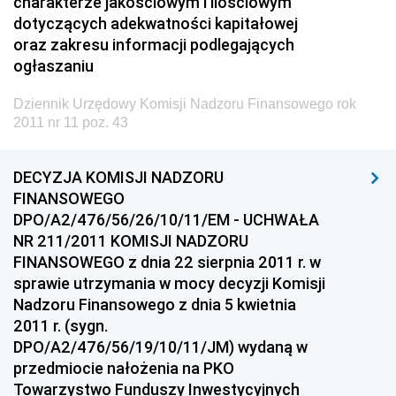
charakterze jakościowym i ilościowym
Technologii
dotyczących adekwatności kapitałowej
Dziennik Urzędowy Ministra Kultury, Dziedzictwa
oraz zakresu informacji podlegających
Narodowego i Sportu
ogłaszaniu
Dziennik Urzędowy Ministra Rodziny i Polityki
Dziennik Urzędowy Komisji Nadzoru Finansowego rok
Społecznej
2011 nr 11 poz. 43
Dziennik Urzędowy Komendy Głównej Straży
Granicznej
DECYZJA KOMISJI NADZORU
Dziennik Urzędowy Głównego Inspektoratu Transportu
FINANSOWEGO
Drogowego
DPO/A2/476/56/26/10/11/EM - UCHWAŁA
NR 211/2011 KOMISJI NADZORU
Dziennik Urzędowy Narodowego Banku Polskiego
FINANSOWEGO z dnia 22 sierpnia 2011 r. w
Dziennik Urzędowy Komendy Głównej Policji
sprawie utrzymania w mocy decyzji Komisji
Dziennik Urzędowy Ministra Pracy i Polityki
Nadzoru Finansowego z dnia 5 kwietnia
Społecznej
2011 r. (sygn.
DPO/A2/476/56/19/10/11/JM) wydaną w
Dziennik Urzędowy Ministra Transportu, Budownictwa
przedmiocie nałożenia na PKO
i Gospodarki Morskiej
Towarzystwo Funduszy Inwestycyjnych