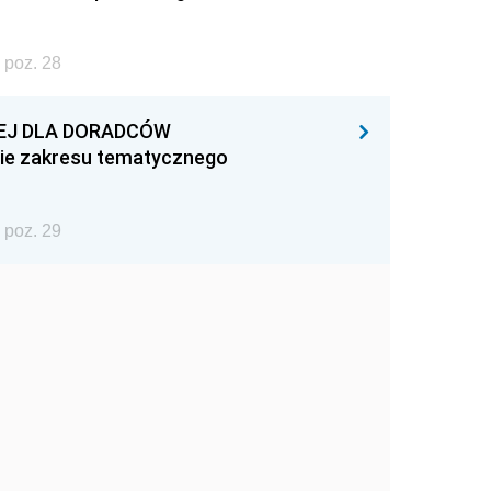
 poz. 28
NEJ DLA DORADCÓW
wie zakresu tematycznego
 poz. 29