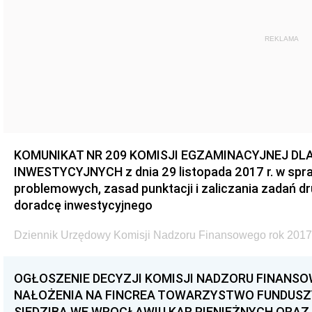
REKLAMA
KOMUNIKAT NR 209 KOMISJI EGZAMINACYJNEJ D
INWESTYCYJNYCH z dnia 29 listopada 2017 r. w spra
problemowych, zasad punktacji i zaliczania zadań d
doradcę inwestycyjnego
Dziennik Urzędowy Komisji Nadzoru Finansowego rok 2017
OGŁOSZENIE DECYZJI KOMISJI NADZORU FINANS
NAŁOŻENIA NA FINCREA TOWARZYSTWO FUNDUSZY
SIEDZIBĄ WE WROCŁAWIU KAR PIENIĘŻNYCH ORAZ