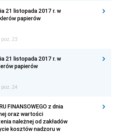
1 listopada 2017 r. w
klerów papierów
 poz. 23
1 listopada 2017 r. w
lerów papierów
 poz. 24
U FINANSOWEGO z dnia
nej oraz wartości
enia należnej od zakładów
rycie kosztów nadzoru w