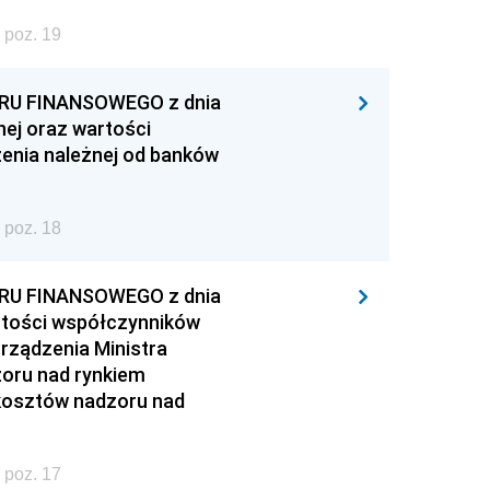
 poz. 19
U FINANSOWEGO z dnia
nej oraz wartości
enia należnej od banków
 poz. 18
U FINANSOWEGO z dnia
artości współczynników
rządzenia Ministra
zoru nad rynkiem
kosztów nadzoru nad
 poz. 17