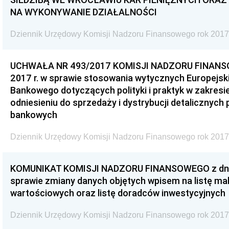
NA WYKONYWANIE DZIAŁALNOŚCI
Dziennik Urzędowy Komisji Nadzoru Finansowego rok 2017
UCHWAŁA NR 493/2017 KOMISJI NADZORU FINANSOW
2017 r. w sprawie stosowania wytycznych Europejs
Bankowego dotyczących polityki i praktyk w zakres
odniesieniu do sprzedaży i dystrybucji detalicznych
bankowych
Dziennik Urzędowy Komisji Nadzoru Finansowego rok 2017
KOMUNIKAT KOMISJI NADZORU FINANSOWEGO z dnia 2
sprawie zmiany danych objętych wpisem na listę ma
wartościowych oraz listę doradców inwestycyjnych
Dziennik Urzędowy Komisji Nadzoru Finansowego rok 2017