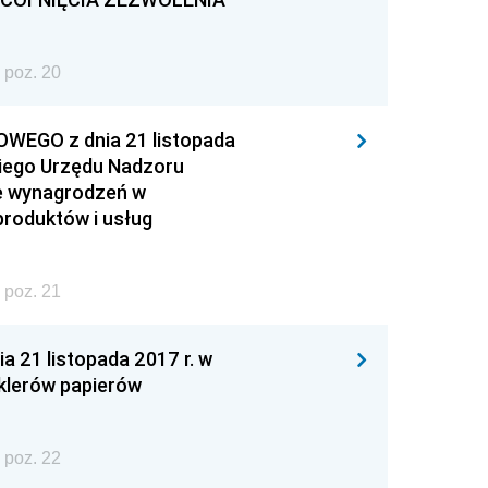
 poz. 20
EGO z dnia 21 listopada
kiego Urzędu Nadzoru
ie wynagrodzeń w
 produktów i usług
 poz. 21
1 listopada 2017 r. w
klerów papierów
 poz. 22