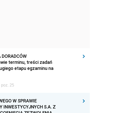
LA DORADCÓW
wie terminu, treści zadań
rugiego etapu egzaminu na
 poz. 25
OWEGO W SPRAWIE
 INWESTYCYJNYCH S.A. Z
 COFNIĘCIA ZEZWOLENIA