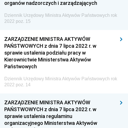
organów nadzorczych i zarządzających
z 12 stycznia 2022 pozycja 1
2021
Dziennik Urzędowy Ministra Aktywów Państwowych rok
2022 poz. 15
2020
Dziennik Urzędowy Ministra Zdrowia
ZARZĄDZENIE MINISTRA AKTYWÓW
Dziennik Urzędowy Ministra Środowiska i Głównego
PAŃSTWOWYCH z dnia 7 lipca 2022 r. w
Inspektora Ochrony Środowiska
sprawie ustalenia podziału pracy w
Kierownictwie Ministerstwa Aktywów
Dziennik Urzędowy Ministra Klimatu i Środowiska
Państwowych
Dziennik Urzędowy Ministerstwa Kultury, Dziedzictwa
Narodowego i Sportu
Dziennik Urzędowy Ministra Aktywów Państwowych rok
2022 poz. 14
Dziennik Urzędowy Ministra Finansów, Funduszy i
Polityki Regionalnej
ZARZĄDZENIE MINISTRA AKTYWÓW
Dziennik Urzędowy Ministra Rozwoju, Pracy i
PAŃSTWOWYCH z dnia 7 lipca 2022 r. w
Technologii
sprawie ustalenia regulaminu
Dziennik Urzędowy Ministra Kultury, Dziedzictwa
organizacyjnego Ministerstwa Aktywów
Narodowego i Sportu