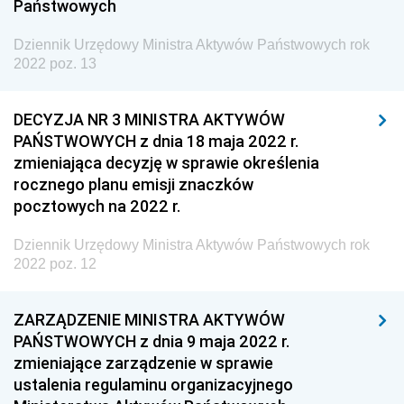
Państwowych
Dziennik Urzędowy Ministra Rodziny i Polityki
Dziennik Urzędowy Ministra Aktywów Państwowych rok
Społecznej
2022 poz. 13
Dziennik Urzędowy Komendy Głównej Straży
Granicznej
DECYZJA NR 3 MINISTRA AKTYWÓW
Dziennik Urzędowy Głównego Inspektoratu Transportu
PAŃSTWOWYCH z dnia 18 maja 2022 r.
Drogowego
zmieniająca decyzję w sprawie określenia
rocznego planu emisji znaczków
Dziennik Urzędowy Narodowego Banku Polskiego
pocztowych na 2022 r.
Dziennik Urzędowy Komendy Głównej Policji
Dziennik Urzędowy Ministra Aktywów Państwowych rok
Dziennik Urzędowy Ministra Pracy i Polityki
2022 poz. 12
Społecznej
Dziennik Urzędowy Ministra Transportu, Budownictwa
ZARZĄDZENIE MINISTRA AKTYWÓW
i Gospodarki Morskiej
PAŃSTWOWYCH z dnia 9 maja 2022 r.
Dziennik Urzędowy Ministra Rozwoju i Technologii
zmieniające zarządzenie w sprawie
Dziennik Urzędowy Ministra Spraw Zagranicznych
ustalenia regulaminu organizacyjnego