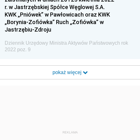
r. w Jastrzębskiej Spółce Węglowej S.A.
Europejskiej
KWK „Pniówek” w Pawłowicach oraz KWK
Dziennik Urzędowy Agencji Wywiadu
„Borynia-Zofiówka” Ruch „Zofiówka” w
Jastrzębiu-Zdroju
Dziennik Urzędowy Ministra Aktywów Państwowych rok
2022 poz. 9
pokaż więcej
REKLAMA