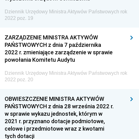
2024
Dziennik Urzędowy Ministra Aktywów Państwowych rok
2022 poz. 19
2023
2022
ZARZĄDZENIE MINISTRA AKTYWÓW
z 14 grudnia 2022 pozycja 28
PAŃSTWOWYCH z dnia 7 października
z 6 grudnia 2022 pozycje 26-27
2022 r. zmieniające zarządzenie w sprawie
powołania Komitetu Audytu
z 1 grudnia 2022 pozycja 25
z 7 listopada 2022 pozycja 24
Dziennik Urzędowy Ministra Aktywów Państwowych rok
2022 poz. 20
z 28 października 2022 pozycja 23
z 21 października 2022 pozycja 22
OBWIESZCZENIE MINISTRA AKTYWÓW
z 13 października 2022 pozycja 21
PAŃSTWOWYCH z dnia 28 września 2022 r.
z 10 października 2022 pozycja 20
w sprawie wykazu jednostek, którym w
2021 r. przyznano dotacje podmiotowe,
z 7 października 2022 pozycje 18-19
celowe i przedmiotowe wraz z kwotami
z 28 września 2022 pozycja 17
tych dotacji