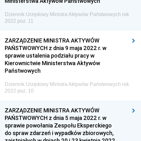
Ministerstwa Aktywów Państwowych
Dziennik Urzędowy Centralnego Biura
Antykorupcyjnego
Dziennik Urzędowy Ministra Aktywów Państwowych rok
Dziennik Urzędowy Agencji Bezpieczeństwa
2022 poz. 11
Wewnętrznego
Dziennik Urzędowy Urzędu Patentowego
ZARZĄDZENIE MINISTRA AKTYWÓW
Rzeczypospolitej Polskiej
PAŃSTWOWYCH z dnia 9 maja 2022 r. w
sprawie ustalenia podziału pracy w
Dziennik Urzędowy Generalnej Dyrekcji Dróg
Kierownictwie Ministerstwa Aktywów
Krajowych i Autostrad
Państwowych
Dziennik Urzędowy Ministra Środowiska
Dziennik Urzędowy Ministra Aktywów Państwowych rok
Dziennik Urzędowy Ministra Administracji i Cyfryzacji
2022 poz. 10
Dziennik Urzędowy Ministra Edukacji
Dziennik Urzędowy Ministra Nauki
ZARZĄDZENIE MINISTRA AKTYWÓW
PAŃSTWOWYCH z dnia 5 maja 2022 r. w
Dziennik Urzędowy Ministra Przemysłu
sprawie powołania Zespołu Eksperckiego
Dziennik Urzędowy Ministra Finansów i Gospodarki
do spraw zdarzeń i wypadków zbiorowych,
zaistniałych w dniach 20 i 23 kwietnia 2022
Dziennik Urzędowy Ministra do Spraw Unii