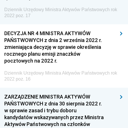
z 5 września 2022 pozycja 16
Dziennik Urzędowy Ministra Aktywów Państwowych rok
z 31 sierpnia 2022 pozycja 15
2022 poz. 17
z 7 lipca 2022 pozycje 13-14
DECYZJA NR 4 MINISTRA AKTYWÓW
z 18 maja 2022 pozycja 12
PAŃSTWOWYCH z dnia 2 września 2022 r.
z 10 maja 2022 pozycje 10-11
zmieniająca decyzję w sprawie określenia
z 5 maja 2022 pozycja 9
rocznego planu emisji znaczków
pocztowych na 2022 r.
z 28 kwietnia 2022 pozycja 8
z 23 marca 2022 pozycja 7
Dziennik Urzędowy Ministra Aktywów Państwowych rok
2022 poz. 16
z 10 marca 2022 pozycja 6
z 1 marca 2022 pozycja 5
ZARZĄDZENIE MINISTRA AKTYWÓW
z 22 lutego 2022 pozycja 4
PAŃSTWOWYCH z dnia 30 sierpnia 2022 r.
w sprawie zasad i trybu doboru
z 1 lutego 2022 pozycja 3
kandydatów wskazywanych przez Ministra
z 19 stycznia 2022 pozycja 2
Aktywów Państwowych na członków