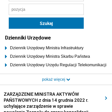
Dzienniki Urzędowe
Dziennik Urzędowy Ministra Infrastruktury
Dziennik Urzędowy Ministra Skarbu Państwa
Dziennik Urzędowy Urzędu Regulacji Telekomunikacji
i Poczty
pokaż więcej
Dziennik Urzędowy Ministra Transportu i Budownictwa
Dziennik Urzędowy Urzędu Komunikacji
ZARZĄDZENIE MINISTRA AKTYWÓW
Elektronicznej
PAŃSTWOWYCH z dnia 14 grudnia 2022 r.
Dziennik Urzędowy Ministra Spraw Wewnętrznych i
uchylające zarządzenie w sprawie
Administracji