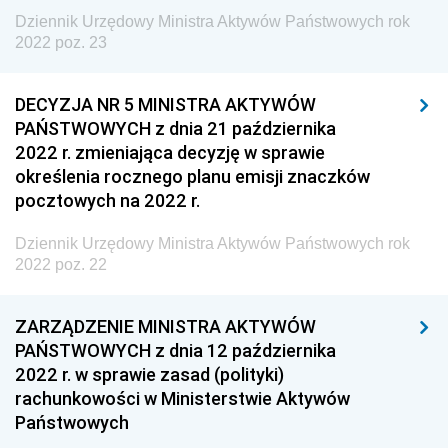
Dziennik Urzędowy Ministra Rodziny, Pracy i Polityki
Dziennik Urzędowy Ministra Aktywów Państwowych rok
2022 poz. 23
Społecznej
Dziennik Urzędowy Ministra Cyfryzacji
DECYZJA NR 5 MINISTRA AKTYWÓW
Dziennik Urzędowy Ministra Rozwoju
PAŃSTWOWYCH z dnia 21 października
Dziennik Urzędowy Ministra Infrastruktury i
2022 r. zmieniająca decyzję w sprawie
Budownictwa
określenia rocznego planu emisji znaczków
pocztowych na 2022 r.
Dziennik Urzędowy Ministra Gospodarki Morskiej i
Żeglugi Śródlądowej
Dziennik Urzędowy Ministra Aktywów Państwowych rok
Dziennik Urzędowy Ministra Energii
2022 poz. 22
Dziennik Urzędowy Ministra Finansów
ZARZĄDZENIE MINISTRA AKTYWÓW
Dziennik Urzędowy Ministra Sprawiedliwości
PAŃSTWOWYCH z dnia 12 października
Dziennik Urzędowy Ministra Rozwoju i Finansów
2022 r. w sprawie zasad (polityki)
rachunkowości w Ministerstwie Aktywów
Dziennik Urzędowy Wyższego Urzędu Górniczego
Państwowych
Dziennik Urzędowy Prezesa Urzędu Transportu