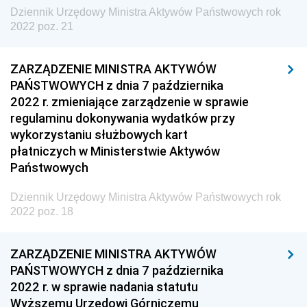
Kolejowego
Dziennik Urzędowy Ministra Aktywów Państwowych rok
2022 poz. 21
Dziennik Urzędowy Ministra Przedsiębiorczości i
Technologii
ZARZĄDZENIE MINISTRA AKTYWÓW
Dziennik Urzędowy Ministra Inwestycji i Rozwoju
PAŃSTWOWYCH z dnia 7 października
Dziennik Urzędowy Naczelnego Dyrektora Archiwów
2022 r. zmieniające zarządzenie w sprawie
Państwowych
regulaminu dokonywania wydatków przy
Dziennik Urzędowy Ministra Finansów, Inwestycji i
wykorzystaniu służbowych kart
Rozwoju
płatniczych w Ministerstwie Aktywów
Państwowych
Dziennik Urzędowy Ministra Klimatu
Dziennik Urzędowy Ministra Sportu
Dziennik Urzędowy Ministra Aktywów Państwowych rok
2022 poz. 18
Dziennik Urzędowy Ministra Funduszy i Polityki
Regionalnej
ZARZĄDZENIE MINISTRA AKTYWÓW
Dziennik Urzędowy Ministra Aktywów Państwowych
PAŃSTWOWYCH z dnia 7 października
2026
2022 r. w sprawie nadania statutu
2025
Wyższemu Urzędowi Górniczemu