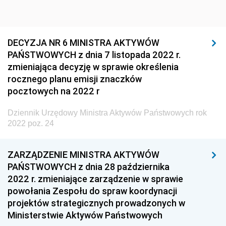
Dziennik Urzędowy Ministra Infrastruktury i Rozwoju
Dziennik Urzędowy Głównego Inspektoratu Ochrony
Środowiska
DECYZJA NR 6 MINISTRA AKTYWÓW
PAŃSTWOWYCH z dnia 7 listopada 2022 r.
Dziennik Urzędowy Generalnej Dyrekcji Ochrony
zmieniająca decyzję w sprawie określenia
Środowiska
rocznego planu emisji znaczków
Dziennik Urzędowy Ministerstwa Administracji,
pocztowych na 2022 r
Gospodarki Terenowej i Ochrony Środowiska
Dziennik Urzędowy Ministra Aktywów Państwowych rok
Dziennik Urzędowy Ministerstwa Administracji i
2022 poz. 24
Gospodarki Przestrzennej
Dziennik Urzędowy Unii Europejskiej, L
ZARZĄDZENIE MINISTRA AKTYWÓW
Dziennik Urzędowy Ministerstwa Komunikacji
PAŃSTWOWYCH z dnia 28 października
2022 r. zmieniające zarządzenie w sprawie
Dziennik Urzędowy Ministerstwa Przemysłu
powołania Zespołu do spraw koordynacji
Chemicznego i Lekkiego
projektów strategicznych prowadzonych w
Dziennik Urzędowy Ministerstwa Rolnictwa i
Ministerstwie Aktywów Państwowych
Gospodarki Żywnościowej