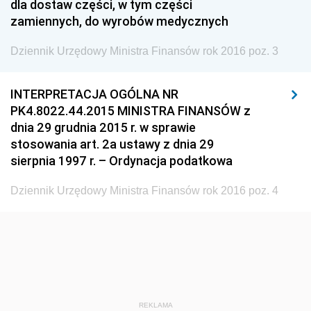
dla dostaw części, w tym części
zamiennych, do wyrobów medycznych
Dziennik Urzędowy Ministerstwa Rolnictwa, Leśnictwa
i Gospodarki Żywnościowej
Dziennik Urzędowy Ministra Finansów rok 2016 poz. 3
Dziennik Urzędowy Ministra Spraw Wewnętrznych
Dziennik Urzędowy Ministra Transportu, Budownictwa
INTERPRETACJA OGÓLNA NR
i Gospodarki Morskiej
PK4.8022.44.2015 MINISTRA FINANSÓW z
Dziennik Urzędowy Ministra Administracji i Cyfryzacji
dnia 29 grudnia 2015 r. w sprawie
stosowania art. 2a ustawy z dnia 29
Dziennik Urzędowy Głównego Inspektora Ochrony
sierpnia 1997 r. – Ordynacja podatkowa
Środowiska
Dziennik Urzędowy Ministra Środowiska
Dziennik Urzędowy Ministra Finansów rok 2016 poz. 4
Dziennik Urzędowy Ministra Sportu i Turystyki
Dziennik Urzędowy Ministra Rozwoju Regionalnego
Dziennik Urzędowy Ministra Budownictwa i Przemysłu
Materiałów Budowlanych
Dziennik Urzędowy Ministra Infrastruktury i Rozwoju
REKLAMA