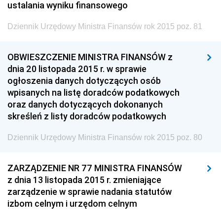
Dziennik Urzędowy Ministra Administracji i Cyfryzacji
ustalania wyniku finansowego
Dziennik Urzędowy Ministra Edukacji
Dziennik Urzędowy Ministra Finansów rok 2015 poz. 81
Dziennik Urzędowy Ministra Nauki
Dziennik Urzędowy Ministra Przemysłu
OBWIESZCZENIE MINISTRA FINANSÓW z
dnia 20 listopada 2015 r. w sprawie
Dziennik Urzędowy Ministra Finansów i Gospodarki
ogłoszenia danych dotyczących osób
Dziennik Urzędowy Ministra do Spraw Unii
wpisanych na listę doradców podatkowych
Europejskiej
oraz danych dotyczących dokonanych
Dziennik Urzędowy Agencji Wywiadu
skreśleń z listy doradców podatkowych
Dziennik Urzędowy Ministra Finansów rok 2015 poz. 80
ZARZĄDZENIE NR 77 MINISTRA FINANSÓW
z dnia 13 listopada 2015 r. zmieniające
zarządzenie w sprawie nadania statutów
izbom celnym i urzędom celnym