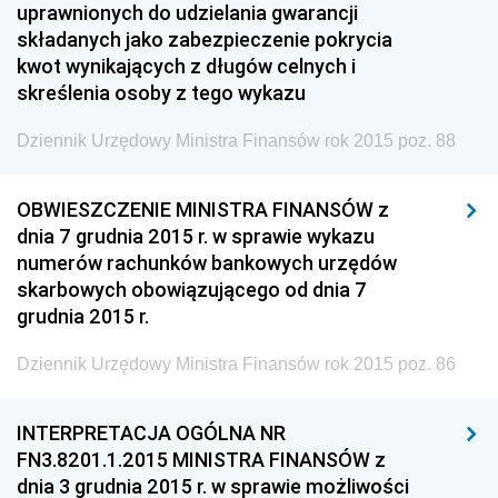
2006
uprawnionych do udzielania gwarancji
składanych jako zabezpieczenie pokrycia
2005
kwot wynikających z długów celnych i
2004
skreślenia osoby z tego wykazu
2003
Dziennik Urzędowy Ministra Finansów rok 2015 poz. 88
2002
2001
OBWIESZCZENIE MINISTRA FINANSÓW z
dnia 7 grudnia 2015 r. w sprawie wykazu
Dziennik Urzędowy Ministra Sprawiedliwości
numerów rachunków bankowych urzędów
Dziennik Urzędowy Ministra Rozwoju i Finansów
skarbowych obowiązującego od dnia 7
grudnia 2015 r.
Dziennik Urzędowy Wyższego Urzędu Górniczego
Dziennik Urzędowy Prezesa Urzędu Transportu
Dziennik Urzędowy Ministra Finansów rok 2015 poz. 86
Kolejowego
Dziennik Urzędowy Ministra Przedsiębiorczości i
INTERPRETACJA OGÓLNA NR
Technologii
FN3.8201.1.2015 MINISTRA FINANSÓW z
Dziennik Urzędowy Ministra Inwestycji i Rozwoju
dnia 3 grudnia 2015 r. w sprawie możliwości