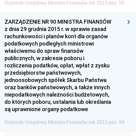
Dziennik Urzędowy Ministra Finansów rok 2015 poz. 95
Dziennik Urzędowy Ministra Budownictwa
Dziennik Urzędowy Ministra Nauki i Szkolnictwa
ZARZĄDZENIE NR 90 MINISTRA FINANSÓW
Wyższego
z dnia 29 grudnia 2015 r. w sprawie zasad
Dziennik Urzędowy Głównego Urzędu Miar
rachunkowości i planów kont dla organów
podatkowych podległych ministrowi
Dziennik Urzędowy Ministra Rolnictwa i Rozwoju Wsi
właściwemu do spraw finansów
Dziennik Urzędowy Ministra Edukacji Narodowej i
publicznych, w zakresie poboru i
Sportu
rozliczenia podatków, opłat, wpłat z zysku
przedsiębiorstw państwowych,
Dziennik Urzędowy Ministra Edukacji i Nauki
jednoosobowych spółek Skarbu Państwa
Dziennik Urzędowy Ministra Edukacji Narodowej
oraz banków państwowych, a także innych
Dziennik Urzędowy Ministra Gospodarki Morskiej
niepodatkowych należności budżetowych,
do których poboru, ustalania lub określania
Dziennik Urzędowy Ministra Obrony Narodowej
są uprawnione organy podatkowe
Dziennik Urzędowy Komendy Głównej Państwowej
Straży Pożarnej
Dziennik Urzędowy Ministra Finansów rok 2015 poz. 94
Dziennik Urzędowy Głównego Urzędu Statystycznego