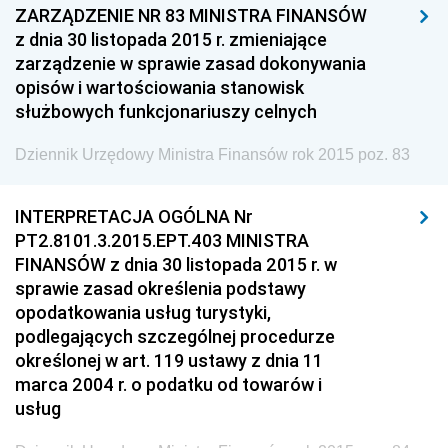
ZARZĄDZENIE NR 83 MINISTRA FINANSÓW
Dziennik Urzędowy Ministra Finansów, Funduszy i
z dnia 30 listopada 2015 r. zmieniające
Polityki Regionalnej
zarządzenie w sprawie zasad dokonywania
opisów i wartościowania stanowisk
Dziennik Urzędowy Ministra Rozwoju, Pracy i
służbowych funkcjonariuszy celnych
Technologii
Dziennik Urzędowy Ministra Kultury, Dziedzictwa
Dziennik Urzędowy Ministra Finansów rok 2015 poz. 83
Narodowego i Sportu
Dziennik Urzędowy Ministra Rodziny i Polityki
INTERPRETACJA OGÓLNA Nr
Społecznej
PT2.8101.3.2015.EPT.403 MINISTRA
FINANSÓW z dnia 30 listopada 2015 r. w
Dziennik Urzędowy Komendy Głównej Straży
sprawie zasad określenia podstawy
Granicznej
opodatkowania usług turystyki,
Dziennik Urzędowy Głównego Inspektoratu Transportu
podlegających szczególnej procedurze
Drogowego
określonej w art. 119 ustawy z dnia 11
Dziennik Urzędowy Narodowego Banku Polskiego
marca 2004 r. o podatku od towarów i
usług
Dziennik Urzędowy Komendy Głównej Policji
Dziennik Urzędowy Ministra Pracy i Polityki