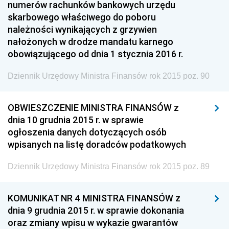
numerów rachunków bankowych urzędu
2020
skarbowego właściwego do poboru
2019
należności wynikających z grzywien
nałożonych w drodze mandatu karnego
2018
obowiązującego od dnia 1 stycznia 2016 r.
2016
Dziennik Urzędowy Ministra Finansów rok 2015 poz. 90
2015
2014
OBWIESZCZENIE MINISTRA FINANSÓW z
2013
dnia 10 grudnia 2015 r. w sprawie
2012
ogłoszenia danych dotyczących osób
wpisanych na listę doradców podatkowych
2011
2010
Dziennik Urzędowy Ministra Finansów rok 2015 poz. 89
2009
KOMUNIKAT NR 4 MINISTRA FINANSÓW z
2008
dnia 9 grudnia 2015 r. w sprawie dokonania
2007
oraz zmiany wpisu w wykazie gwarantów