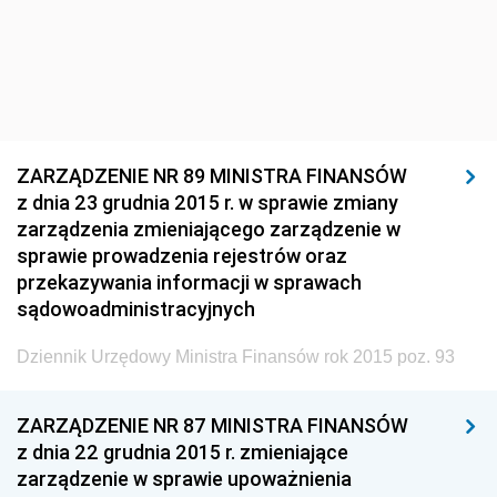
Dziennik Urzędowy Głównego Inspektoratu Ochrony
Środowiska
Dziennik Urzędowy Generalnej Dyrekcji Ochrony
Środowiska
Dziennik Urzędowy Ministerstwa Administracji,
ZARZĄDZENIE NR 89 MINISTRA FINANSÓW
Gospodarki Terenowej i Ochrony Środowiska
z dnia 23 grudnia 2015 r. w sprawie zmiany
Dziennik Urzędowy Ministerstwa Administracji i
zarządzenia zmieniającego zarządzenie w
Gospodarki Przestrzennej
sprawie prowadzenia rejestrów oraz
Dziennik Urzędowy Unii Europejskiej, L
przekazywania informacji w sprawach
sądowoadministracyjnych
Dziennik Urzędowy Ministerstwa Komunikacji
Dziennik Urzędowy Ministerstwa Przemysłu
Dziennik Urzędowy Ministra Finansów rok 2015 poz. 93
Chemicznego i Lekkiego
Dziennik Urzędowy Ministerstwa Rolnictwa i
ZARZĄDZENIE NR 87 MINISTRA FINANSÓW
Gospodarki Żywnościowej
z dnia 22 grudnia 2015 r. zmieniające
zarządzenie w sprawie upoważnienia
Dziennik Urzędowy Ministra Rodziny, Pracy i Polityki