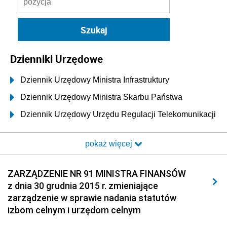
Dzienniki Urzędowe
Dziennik Urzędowy Ministra Infrastruktury
Dziennik Urzędowy Ministra Skarbu Państwa
Dziennik Urzędowy Urzędu Regulacji Telekomunikacji
i Poczty
pokaż więcej
Dziennik Urzędowy Ministra Transportu i Budownictwa
Dziennik Urzędowy Urzędu Komunikacji
ZARZĄDZENIE NR 91 MINISTRA FINANSÓW
Elektronicznej
z dnia 30 grudnia 2015 r. zmieniające
Dziennik Urzędowy Ministra Spraw Wewnętrznych i
zarządzenie w sprawie nadania statutów
Administracji
izbom celnym i urzędom celnym
Dziennik Urzędowy Ministra Transportu