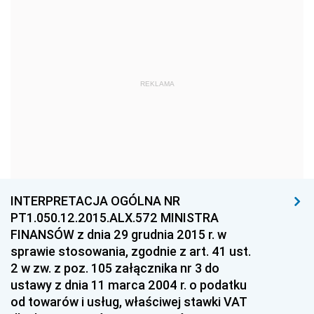
Dziennik Urzędowy Ministra Kultury i Dziedzictwa
Narodowego
Dziennik Urzędowy Komendy Głównej Policji
Dziennik Urzędowy Ministra Gospodarki
REKLAMA
Dziennik Urzędowy Urzędu Ochrony Konkurencji i
Konsumentów
Dziennik Urzędowy Ministra Pracy i Polityki
Społecznej
Dziennik Urzędowy Ministra Spraw Zagranicznych
INTERPRETACJA OGÓLNA NR
Dziennik Urzędowy Urzędu Lotnictwa Cywilnego
PT1.050.12.2015.ALX.572 MINISTRA
Dziennik Urzędowy Komisji Nadzoru Finansowego
FINANSÓW z dnia 29 grudnia 2015 r. w
sprawie stosowania, zgodnie z art. 41 ust.
Dziennik Urzędowy Ministerstwa Hutnictwa i
2 w zw. z poz. 105 załącznika nr 3 do
Przemysłu Maszynowego
ustawy z dnia 11 marca 2004 r. o podatku
Dziennik Urzędowy Ministerstwa Zdrowia i Opieki
od towarów i usług, właściwej stawki VAT
Społecznej