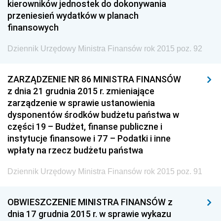
kierowników jednostek do dokonywania
Społecznej
przeniesień wydatków w planach
Dziennik Urzędowy Ministra Cyfryzacji
finansowych
Dziennik Urzędowy Ministra Rozwoju
Dziennik Urzędowy Ministra Finansów rok 2015 poz. 92
Dziennik Urzędowy Ministra Infrastruktury i
Budownictwa
ZARZĄDZENIE NR 86 MINISTRA FINANSÓW
Dziennik Urzędowy Ministra Gospodarki Morskiej i
z dnia 21 grudnia 2015 r. zmieniające
Żeglugi Śródlądowej
zarządzenie w sprawie ustanowienia
Dziennik Urzędowy Ministra Energii
dysponentów środków budżetu państwa w
części 19 – Budżet, finanse publiczne i
Dziennik Urzędowy Ministra Finansów
instytucje finansowe i 77 – Podatki i inne
2025
wpłaty na rzecz budżetu państwa
2024
Dziennik Urzędowy Ministra Finansów rok 2015 poz. 91
2023
2022
OBWIESZCZENIE MINISTRA FINANSÓW z
2021
dnia 17 grudnia 2015 r. w sprawie wykazu