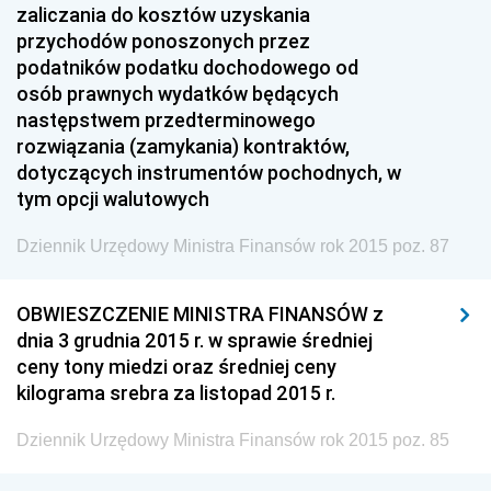
zaliczania do kosztów uzyskania
Dziennik Urzędowy Naczelnego Dyrektora Archiwów
przychodów ponoszonych przez
Państwowych
podatników podatku dochodowego od
Dziennik Urzędowy Ministra Finansów, Inwestycji i
osób prawnych wydatków będących
Rozwoju
następstwem przedterminowego
rozwiązania (zamykania) kontraktów,
Dziennik Urzędowy Ministra Klimatu
dotyczących instrumentów pochodnych, w
Dziennik Urzędowy Ministra Sportu
tym opcji walutowych
Dziennik Urzędowy Ministra Funduszy i Polityki
Dziennik Urzędowy Ministra Finansów rok 2015 poz. 87
Regionalnej
Dziennik Urzędowy Ministra Aktywów Państwowych
OBWIESZCZENIE MINISTRA FINANSÓW z
Dziennik Urzędowy Ministra Zdrowia
dnia 3 grudnia 2015 r. w sprawie średniej
Dziennik Urzędowy Ministra Środowiska i Głównego
ceny tony miedzi oraz średniej ceny
Inspektora Ochrony Środowiska
kilograma srebra za listopad 2015 r.
Dziennik Urzędowy Ministra Klimatu i Środowiska
Dziennik Urzędowy Ministra Finansów rok 2015 poz. 85
Dziennik Urzędowy Ministerstwa Kultury, Dziedzictwa
Narodowego i Sportu