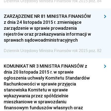
Dziennik Urzędowy Ministra Finansów rok 2015 poz. 84
Społecznej
Dziennik Urzędowy Ministra Transportu, Budownictwa
ZARZĄDZENIE NR 81 MINISTRA FINANSÓW
i Gospodarki Morskiej
z dnia 24 listopada 2015 r. zmieniające
zarządzenie w sprawie prowadzenia
Dziennik Urzędowy Ministra Rozwoju i Technologii
rejestrów oraz przekazywania informacji w
Dziennik Urzędowy Ministra Spraw Zagranicznych
sprawach sądowoadministracyjnych
Dziennik Urzędowy Centralnego Biura
Dziennik Urzędowy Ministra Finansów rok 2015 poz. 82
Antykorupcyjnego
Dziennik Urzędowy Agencji Bezpieczeństwa
KOMUNIKAT NR 3 MINISTRA FINANSÓW z
Wewnętrznego
dnia 20 listopada 2015 r. w sprawie
Dziennik Urzędowy Urzędu Patentowego
ogłoszenia uchwały Komitetu Standardów
Rzeczypospolitej Polskiej
Rachunkowości w sprawie przyjęcia
Dziennik Urzędowy Generalnej Dyrekcji Dróg
stanowiska Komitetu w sprawie
Krajowych i Autostrad
wykazywania przez spółdzielnie
mieszkaniowe w sprawozdaniu
Dziennik Urzędowy Ministra Środowiska
finansowym funduszów własnych oraz