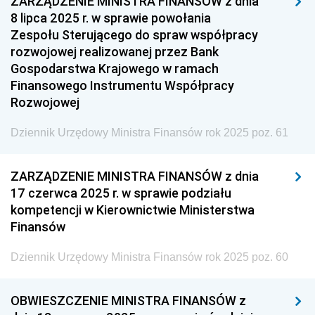
ZARZĄDZENIE MINISTRA FINANSÓW z dnia
Społecznej
8 lipca 2025 r. w sprawie powołania
Dziennik Urzędowy Ministra Cyfryzacji
Zespołu Sterującego do spraw współpracy
rozwojowej realizowanej przez Bank
Dziennik Urzędowy Ministra Rozwoju
Gospodarstwa Krajowego w ramach
Dziennik Urzędowy Ministra Infrastruktury i
Finansowego Instrumentu Współpracy
Budownictwa
Rozwojowej
Dziennik Urzędowy Ministra Gospodarki Morskiej i
Dziennik Urzędowy Ministra Finansów rok 2025 poz. 61
Żeglugi Śródlądowej
Dziennik Urzędowy Ministra Energii
ZARZĄDZENIE MINISTRA FINANSÓW z dnia
Dziennik Urzędowy Ministra Finansów
17 czerwca 2025 r. w sprawie podziału
2025
kompetencji w Kierownictwie Ministerstwa
Finansów
z 24 lipca 2025 pozycja 68
z 21 lipca 2025 pozycja 67
Dziennik Urzędowy Ministra Finansów rok 2025 poz. 60
z 17 lipca 2025 pozycja 66
z 15 lipca 2025 pozycja 65
OBWIESZCZENIE MINISTRA FINANSÓW z