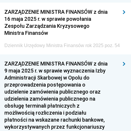
z 26 marca 2025 pozycje 21-22
ZARZĄDZENIE MINISTRA FINANSÓW z dnia
16 maja 2025 r. w sprawie powołania
z 21 marca 2025 pozycja 20
Zespołu Zarządzania Kryzysowego
z 17 marca 2025 pozycja 19
Ministra Finansów
z 14 marca 2025 pozycje 17-18
Dziennik Urzędowy Ministra Finansów rok 2025 poz. 54
z 12 marca 2025 pozycja 16
z 10 marca 2025 pozycja 15
ZARZĄDZENIE MINISTRA FINANSÓW z dnia
z 7 marca 2025 pozycja 14
9 maja 2025 r. w sprawie wyznaczenia Izby
Administracji Skarbowej w Opolu do
z 4 marca 2025 pozycja 13
przeprowadzenia postępowania o
z 20 lutego 2025 pozycja 12
udzielenie zamówienia publicznego oraz
udzielenia zamówienia publicznego na
z 11 lutego 2025 pozycje 10-11
obsługę terminali płatniczych z
z 10 lutego 2025 pozycje 7-9
możliwością rozliczenia i podziału
z 3 lutego 2025 pozycja 6
płatności na wskazane rachunki bankowe,
wykorzystywanych przez funkcjonariuszy
z 31 stycznia 2025 pozycja 5