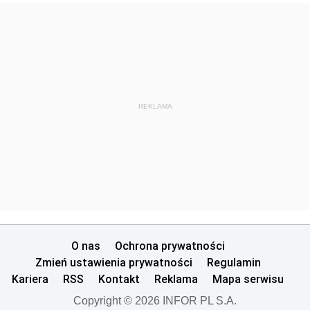
Dziennik Urzędowy Ministra Sprawiedliwości
Dziennik Urzędowy Ministra Rozwoju i Finansów
Dziennik Urzędowy Wyższego Urzędu Górniczego
Dziennik Urzędowy Prezesa Urzędu Transportu
Kolejowego
REKLAMA
Dziennik Urzędowy Ministra Przedsiębiorczości i
Technologii
Dziennik Urzędowy Ministra Inwestycji i Rozwoju
Dziennik Urzędowy Naczelnego Dyrektora Archiwów
Państwowych
Dziennik Urzędowy Ministra Finansów, Inwestycji i
O nas
Ochrona prywatności
Rozwoju
Zmień ustawienia prywatności
Regulamin
Dziennik Urzędowy Ministra Klimatu
Kariera
RSS
Kontakt
Reklama
Mapa serwisu
Dziennik Urzędowy Ministra Sportu
Copyright © 2026 INFOR PL S.A.