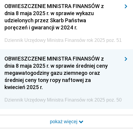
OBWIESZCZENIE MINISTRA FINANSÓW z
2013
dnia 8 maja 2025 r. w sprawie wykazu
2012
udzielonych przez Skarb Państwa
poręczeń i gwarancji w 2024 r.
2011
2010
Dziennik Urzędowy Ministra Finansów rok 2025 poz. 51
2009
2008
OBWIESZCZENIE MINISTRA FINANSÓW z
dnia 8 maja 2025 r. w sprawie średniej ceny
2007
megawatogodziny gazu ziemnego oraz
2006
średniej ceny tony ropy naftowej za
kwiecień 2025 r.
2005
2004
Dziennik Urzędowy Ministra Finansów rok 2025 poz. 50
2003
2002
pokaż więcej
2001