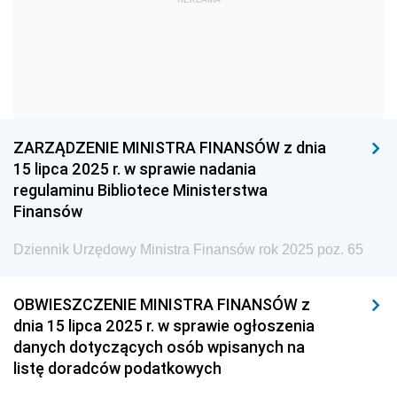
Dziennik Urzędowy Ministra Kultury i Dziedzictwa
Narodowego
Dziennik Urzędowy Komendy Głównej Policji
Dziennik Urzędowy Ministra Gospodarki
Dziennik Urzędowy Urzędu Ochrony Konkurencji i
ZARZĄDZENIE MINISTRA FINANSÓW z dnia
Konsumentów
15 lipca 2025 r. w sprawie nadania
Dziennik Urzędowy Ministra Pracy i Polityki
regulaminu Bibliotece Ministerstwa
Społecznej
Finansów
Dziennik Urzędowy Ministra Spraw Zagranicznych
Dziennik Urzędowy Ministra Finansów rok 2025 poz. 65
Dziennik Urzędowy Urzędu Lotnictwa Cywilnego
Dziennik Urzędowy Komisji Nadzoru Finansowego
OBWIESZCZENIE MINISTRA FINANSÓW z
Dziennik Urzędowy Ministerstwa Hutnictwa i
dnia 15 lipca 2025 r. w sprawie ogłoszenia
Przemysłu Maszynowego
danych dotyczących osób wpisanych na
listę doradców podatkowych
Dziennik Urzędowy Ministerstwa Zdrowia i Opieki
Społecznej