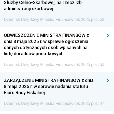
Służby Celno-Skarbowej, na rzecz izb
z 29 stycznia 2025 pozycja 4
administracji skarbowej
z 20 stycznia 2025 pozycja 3
Dziennik Urzędowy Ministra Finansów rok 2025 poz. 52
z 15 stycznia 2025 pozycje 1-2
2024
OBWIESZCZENIE MINISTRA FINANSÓW z
dnia 8 maja 2025 r. w sprawie ogłoszenia
2023
danych dotyczących osób wpisanych na
2022
listę doradców podatkowych
2021
Dziennik Urzędowy Ministra Finansów rok 2025 poz. 53
2020
2019
ZARZĄDZENIE MINISTRA FINANSÓW z dnia
2018
8 maja 2025 r. w sprawie nadania statutu
Biuru Rady Fiskalnej
2016
2015
Dziennik Urzędowy Ministra Finansów rok 2025 poz. 47
2014