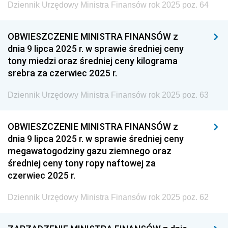
Dziennik Urzędowy Ministra Finansów rok 2025 poz. 64
Dziennik Urzędowy Głównego Inspektoratu Ochrony
Środowiska
OBWIESZCZENIE MINISTRA FINANSÓW z
Dziennik Urzędowy Generalnej Dyrekcji Ochrony
dnia 9 lipca 2025 r. w sprawie średniej ceny
Środowiska
tony miedzi oraz średniej ceny kilograma
Dziennik Urzędowy Ministerstwa Administracji,
srebra za czerwiec 2025 r.
Gospodarki Terenowej i Ochrony Środowiska
Dziennik Urzędowy Ministra Finansów rok 2025 poz. 63
Dziennik Urzędowy Ministerstwa Administracji i
Gospodarki Przestrzennej
OBWIESZCZENIE MINISTRA FINANSÓW z
Dziennik Urzędowy Unii Europejskiej, L
dnia 9 lipca 2025 r. w sprawie średniej ceny
Dziennik Urzędowy Ministerstwa Komunikacji
megawatogodziny gazu ziemnego oraz
średniej ceny tony ropy naftowej za
Dziennik Urzędowy Ministerstwa Przemysłu
czerwiec 2025 r.
Chemicznego i Lekkiego
Dziennik Urzędowy Ministerstwa Rolnictwa i
Dziennik Urzędowy Ministra Finansów rok 2025 poz. 62
Gospodarki Żywnościowej
Dziennik Urzędowy Ministra Rodziny, Pracy i Polityki