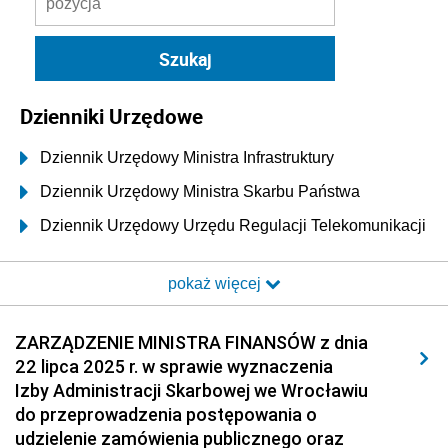
Dzienniki Urzędowe
Dziennik Urzędowy Ministra Infrastruktury
Dziennik Urzędowy Ministra Skarbu Państwa
Dziennik Urzędowy Urzędu Regulacji Telekomunikacji
i Poczty
pokaż więcej
Dziennik Urzędowy Ministra Transportu i Budownictwa
Dziennik Urzędowy Urzędu Komunikacji
ZARZĄDZENIE MINISTRA FINANSÓW z dnia
Elektronicznej
22 lipca 2025 r. w sprawie wyznaczenia
Dziennik Urzędowy Ministra Spraw Wewnętrznych i
Izby Administracji Skarbowej we Wrocławiu
Administracji
do przeprowadzenia postępowania o
Dziennik Urzędowy Ministra Transportu
udzielenie zamówienia publicznego oraz