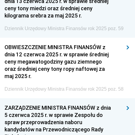
dnia 13 czerwca 2025 r. w sprawie średniej
z 14 lipca 2025 pozycja 64
ceny tony miedzi oraz średniej ceny
z 10 lipca 2025 pozycje 62-63
kilograma srebra za maj 2025 r.
z 8 lipca 2025 pozycja 61
Dziennik Urzędowy Ministra Finansów rok 2025 poz. 59
z 17 czerwca 2025 pozycja 60
z 14 czerwca 2025 pozycja 59
OBWIESZCZENIE MINISTRA FINANSÓW z
dnia 12 czerwca 2025 r. w sprawie średniej
z 13 czerwca 2025 pozycja 58
ceny megawatogodziny gazu ziemnego
z 6 czerwca 2025 pozycja 57
oraz średniej ceny tony ropy naftowej za
z 5 czerwca 2025 pozycja 56
maj 2025 r.
z 30 maja 2025 pozycja 55
Dziennik Urzędowy Ministra Finansów rok 2025 poz. 58
z 29 maja 2025 pozycja 41
z 23 maja 2025 pozycja 54
ZARZĄDZENIE MINISTRA FINANSÓW z dnia
5 czerwca 2025 r. w sprawie Zespołu do
z 13 maja 2025 pozycja 53
spraw przeprowadzenia naboru
z 12 maja 2025 pozycja 52
kandydatów na Przewodniczącego Rady