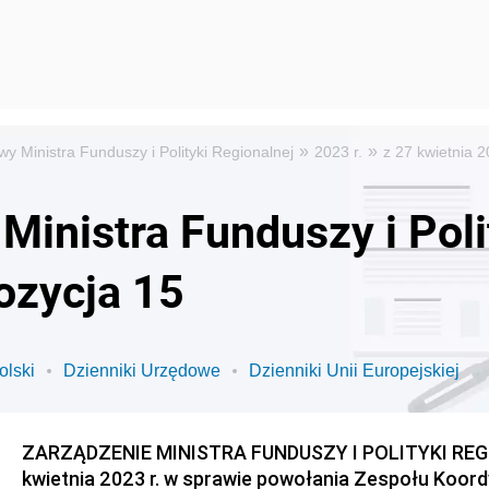
»
»
y Ministra Funduszy i Polityki Regionalnej
2023 r.
z 27 kwietnia 
inistra Funduszy i Poli
ozycja 15
olski
Dzienniki Urzędowe
Dzienniki Unii Europejskiej
ZARZĄDZENIE MINISTRA FUNDUSZY I POLITYKI REGI
kwietnia 2023 r. w sprawie powołania Zespołu Koor