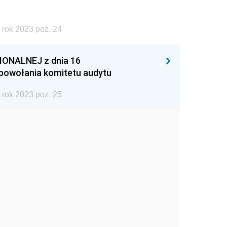
 rok 2023 poz. 24
ONALNEJ z dnia 16
 powołania komitetu audytu
 rok 2023 poz. 25