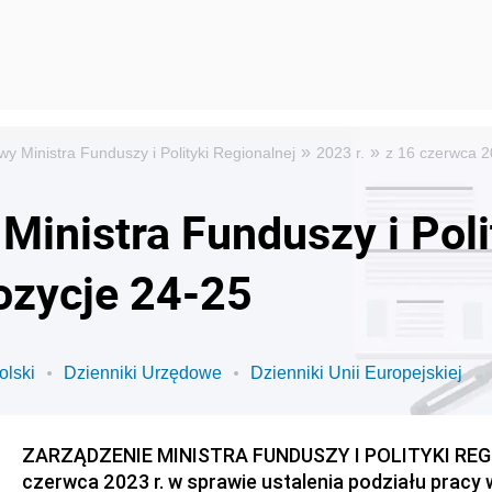
»
»
y Ministra Funduszy i Polityki Regionalnej
2023 r.
z 16 czerwca 2
inistra Funduszy i Poli
ozycje 24-25
olski
Dzienniki Urzędowe
Dzienniki Unii Europejskiej
ZARZĄDZENIE MINISTRA FUNDUSZY I POLITYKI REGI
czerwca 2023 r. w sprawie ustalenia podziału pracy 