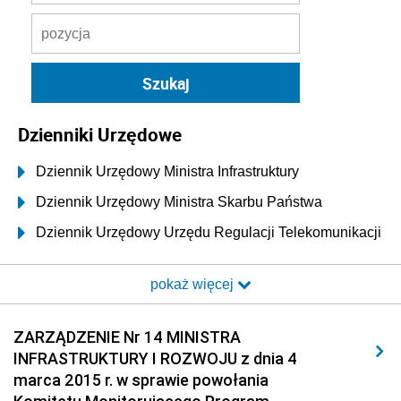
Dzienniki Urzędowe
Dziennik Urzędowy Ministra Infrastruktury
Dziennik Urzędowy Ministra Skarbu Państwa
Dziennik Urzędowy Urzędu Regulacji Telekomunikacji
i Poczty
pokaż więcej
Dziennik Urzędowy Ministra Transportu i Budownictwa
Dziennik Urzędowy Urzędu Komunikacji
ZARZĄDZENIE Nr 14 MINISTRA
Elektronicznej
INFRASTRUKTURY I ROZWOJU z dnia 4
Dziennik Urzędowy Ministra Spraw Wewnętrznych i
marca 2015 r. w sprawie powołania
Administracji