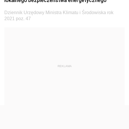
lokalnego bezpieczeństwa energetycznego
Dziennik Urzędowy Ministra Transportu
Dziennik Urzędowy Ministra Klimatu i Środowiska rok
Dziennik Urzędowy Ministra Budownictwa
2021 poz. 47
Dziennik Urzędowy Ministra Nauki i Szkolnictwa
Wyższego
Dziennik Urzędowy Głównego Urzędu Miar
Dziennik Urzędowy Ministra Rolnictwa i Rozwoju Wsi
Dziennik Urzędowy Ministra Edukacji Narodowej i
REKLAMA
Sportu
Dziennik Urzędowy Ministra Edukacji i Nauki
Dziennik Urzędowy Ministra Edukacji Narodowej
Dziennik Urzędowy Ministra Gospodarki Morskiej
Dziennik Urzędowy Ministra Obrony Narodowej
Dziennik Urzędowy Komendy Głównej Państwowej
Straży Pożarnej