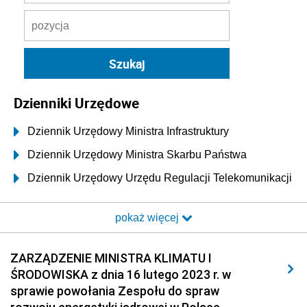
Dzienniki Urzędowe
Dziennik Urzędowy Ministra Infrastruktury
Dziennik Urzędowy Ministra Skarbu Państwa
Dziennik Urzędowy Urzędu Regulacji Telekomunikacji
i Poczty
pokaż więcej
Dziennik Urzędowy Ministra Transportu i Budownictwa
Dziennik Urzędowy Urzędu Komunikacji
ZARZĄDZENIE MINISTRA KLIMATU I
Elektronicznej
ŚRODOWISKA z dnia 16 lutego 2023 r. w
Dziennik Urzędowy Ministra Spraw Wewnętrznych i
sprawie powołania Zespołu do spraw
Administracji