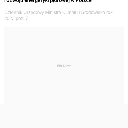
rozwoju energetyki jądrowej w Polsce
Dziennik Urzędowy Ministra Transportu
Dziennik Urzędowy Ministra Klimatu i Środowiska rok
Dziennik Urzędowy Ministra Budownictwa
2023 poz. 7
Dziennik Urzędowy Ministra Nauki i Szkolnictwa
Wyższego
Dziennik Urzędowy Głównego Urzędu Miar
Dziennik Urzędowy Ministra Rolnictwa i Rozwoju Wsi
Dziennik Urzędowy Ministra Edukacji Narodowej i
REKLAMA
Sportu
Dziennik Urzędowy Ministra Edukacji i Nauki
Dziennik Urzędowy Ministra Edukacji Narodowej
Dziennik Urzędowy Ministra Gospodarki Morskiej
Dziennik Urzędowy Ministra Obrony Narodowej
Dziennik Urzędowy Komendy Głównej Państwowej
Straży Pożarnej