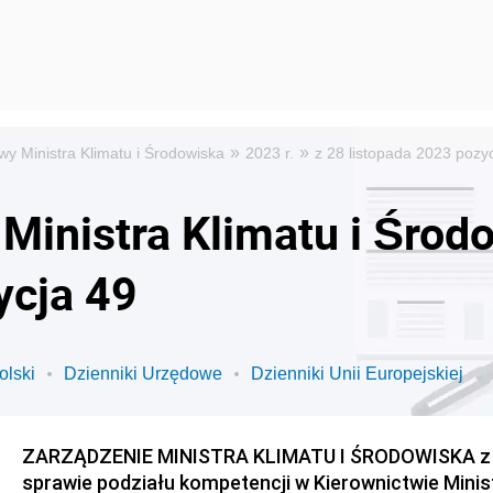
»
»
y Ministra Klimatu i Środowiska
2023 r.
z 28 listopada 2023 pozy
Ministra Klimatu i Środ
ycja 49
olski
Dzienniki Urzędowe
Dzienniki Unii Europejskiej
ZARZĄDZENIE MINISTRA KLIMATU I ŚRODOWISKA z dni
sprawie podziału kompetencji w Kierownictwie Minis