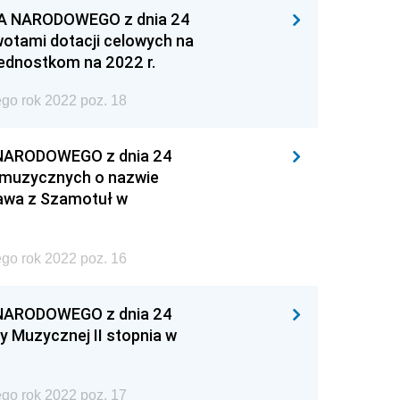
A NARODOWEGO z dnia 24
wotami dotacji celowych na
ednostkom na 2022 r.
go rok 2022 poz. 18
NARODOWEGO z dnia 24
ł muzycznych o nazwie
ława z Szamotuł w
go rok 2022 poz. 16
NARODOWEGO z dnia 24
y Muzycznej II stopnia w
go rok 2022 poz. 17