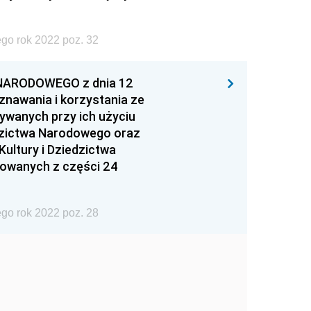
go rok 2022 poz. 32
NARODOWEGO z dnia 12
yznawania i korzystania ze
ywanych przy ich użyciu
edzictwa Narodowego oraz
ultury i Dziedzictwa
sowanych z części 24
go rok 2022 poz. 28