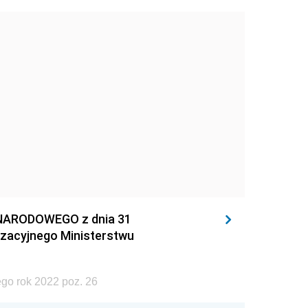
NARODOWEGO z dnia 31
izacyjnego Ministerstwu
go rok 2022 poz. 26