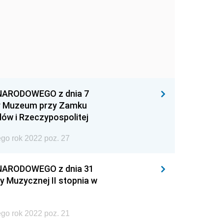
NARODOWEGO z dnia 7
dy Muzeum przy Zamku
ów i Rzeczypospolitej
go rok 2022 poz. 27
NARODOWEGO z dnia 31
y Muzycznej II stopnia w
go rok 2022 poz. 21