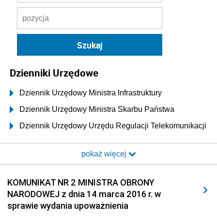
Dzienniki Urzędowe
Dziennik Urzędowy Ministra Infrastruktury
Dziennik Urzędowy Ministra Skarbu Państwa
Dziennik Urzędowy Urzędu Regulacji Telekomunikacji
i Poczty
pokaż więcej
Dziennik Urzędowy Ministra Transportu i Budownictwa
Dziennik Urzędowy Urzędu Komunikacji
KOMUNIKAT NR 2 MINISTRA OBRONY
Elektronicznej
NARODOWEJ z dnia 14 marca 2016 r. w
Dziennik Urzędowy Ministra Spraw Wewnętrznych i
sprawie wydania upoważnienia
Administracji