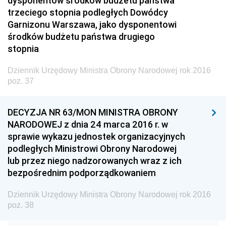
dysponentów środków budżetu państwa
Dziennik Urzędowy Ministra Transportu
trzeciego stopnia podległych Dowódcy
Garnizonu Warszawa, jako dysponentowi
Dziennik Urzędowy Ministra Budownictwa
środków budżetu państwa drugiego
Dziennik Urzędowy Ministra Nauki i Szkolnictwa
stopnia
Wyższego
Dziennik Urzędowy Ministra Obrony Narodowej rok 2016
Dziennik Urzędowy Głównego Urzędu Miar
poz. 37
Dziennik Urzędowy Ministra Rolnictwa i Rozwoju Wsi
Dziennik Urzędowy Ministra Edukacji Narodowej i
DECYZJA NR 63/MON MINISTRA OBRONY
Sportu
NARODOWEJ z dnia 24 marca 2016 r. w
sprawie wykazu jednostek organizacyjnych
Dziennik Urzędowy Ministra Edukacji i Nauki
podległych Ministrowi Obrony Narodowej
Dziennik Urzędowy Ministra Edukacji Narodowej
lub przez niego nadzorowanych wraz z ich
bezpośrednim podporządkowaniem
Dziennik Urzędowy Ministra Gospodarki Morskiej
Dziennik Urzędowy Ministra Obrony Narodowej
Dziennik Urzędowy Ministra Obrony Narodowej rok 2016
2026
poz. 38
2025