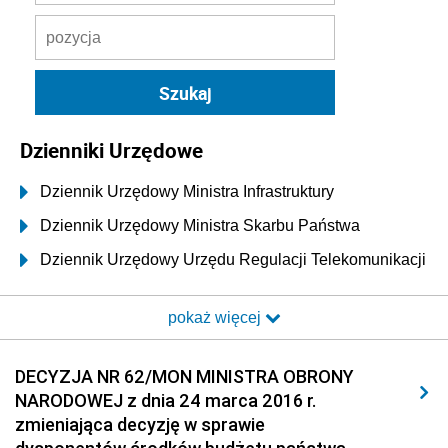
Dzienniki Urzędowe
Dziennik Urzędowy Ministra Infrastruktury
Dziennik Urzędowy Ministra Skarbu Państwa
Dziennik Urzędowy Urzędu Regulacji Telekomunikacji
i Poczty
pokaż więcej
Dziennik Urzędowy Ministra Transportu i Budownictwa
Dziennik Urzędowy Urzędu Komunikacji
DECYZJA NR 62/MON MINISTRA OBRONY
Elektronicznej
NARODOWEJ z dnia 24 marca 2016 r.
Dziennik Urzędowy Ministra Spraw Wewnętrznych i
zmieniająca decyzję w sprawie
Administracji