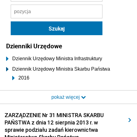
Dzienniki Urzędowe
Dziennik Urzędowy Ministra Infrastruktury
Dziennik Urzędowy Ministra Skarbu Państwa
2016
2015
pokaż więcej
2014
2013
ZARZĄDZENIE Nr 31 MINISTRA SKARBU
z 16 grudnia 2013 pozycja 13
PAŃSTWA z dnia 12 sierpnia 2013 r. w
z 16 października 2013 pozycje 11-12
sprawie podziału zadań kierownictwa