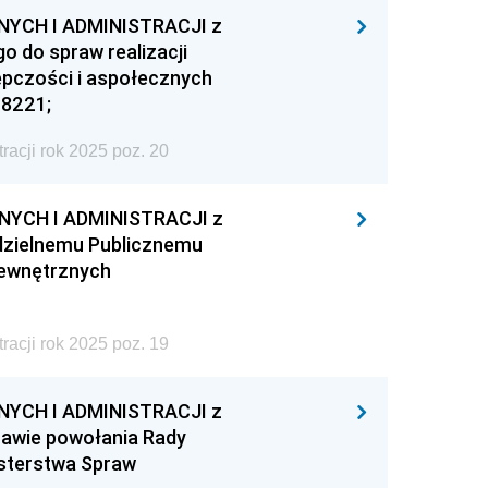
YCH I ADMINISTRACJI z
o do spraw realizacji
pczości i aspołecznych
#8221;
acji rok 2025 poz. 20
YCH I ADMINISTRACJI z
odzielnemu Publicznemu
Wewnętrznych
acji rok 2025 poz. 19
YCH I ADMINISTRACJI z
rawie powołania Rady
sterstwa Spraw