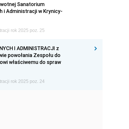
owotnej Sanatorium
 Administracji w Krynicy-
acji rok 2025 poz. 25
YCH I ADMINISTRACJI z
rawie powołania Zespołu do
trowi właściwemu do spraw
acji rok 2025 poz. 24