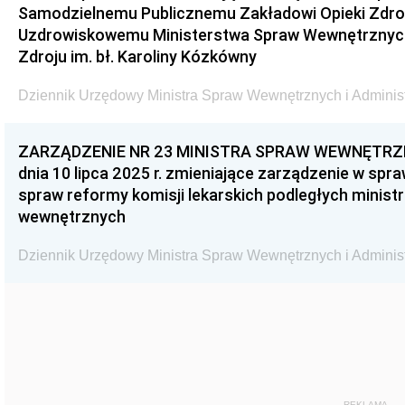
Samodzielnemu Publicznemu Zakładowi Opieki Zdr
Uzdrowiskowemu Ministerstwa Spraw Wewnętrznych i
Zdroju im. bł. Karoliny Kózkówny
Dziennik Urzędowy Ministra Spraw Wewnętrznych i Administr
ZARZĄDZENIE NR 23 MINISTRA SPRAW WEWNĘTRZN
dnia 10 lipca 2025 r. zmieniające zarządzenie w sp
spraw reformy komisji lekarskich podległych minis
wewnętrznych
Dziennik Urzędowy Ministra Spraw Wewnętrznych i Administr
REKLAMA