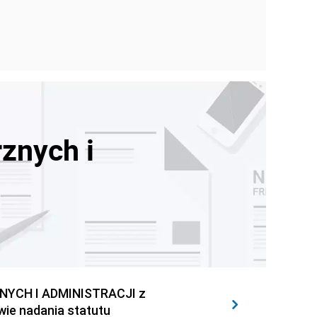
znych i
YCH I ADMINISTRACJI z
wie nadania statutu