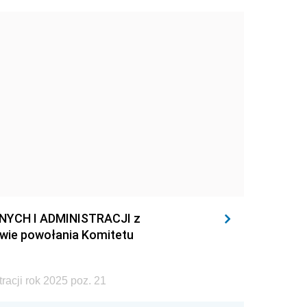
YCH I ADMINISTRACJI z
awie powołania Komitetu
acji rok 2025 poz. 21