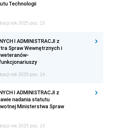
tutu Technologii
acji rok 2025 poz. 15
YCH I ADMINISTRACJI z
stra Spraw Wewnętrznych i
z weteranów-
funkcjonariuszy
acji rok 2025 poz. 14
YCH I ADMINISTRACJI z
rawie nadania statutu
wotnej Ministerstwa Spraw
acji rok 2025 poz. 13