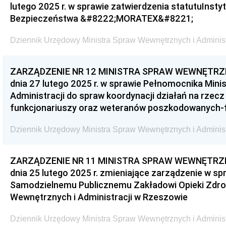
lutego 2025 r. w sprawie zatwierdzenia statutuInsty
Bezpieczeństwa &#8222;MORATEX&#8221;
Dziennik Urzędowy Ministra Spraw Wewnętrznych i Administr
ZARZĄDZENIE NR 12 MINISTRA SPRAW WEWNĘTRZN
dnia 27 lutego 2025 r. w sprawie Pełnomocnika Mini
Administracji do spraw koordynacji działań na rzec
funkcjonariuszy oraz weteranów poszkodowanych-
Dziennik Urzędowy Ministra Spraw Wewnętrznych i Administr
ZARZĄDZENIE NR 11 MINISTRA SPRAW WEWNĘTRZN
dnia 25 lutego 2025 r. zmieniające zarządzenie w sp
Samodzielnemu Publicznemu Zakładowi Opieki Zdro
Wewnętrznych i Administracji w Rzeszowie
Dziennik Urzędowy Ministra Spraw Wewnętrznych i Administr