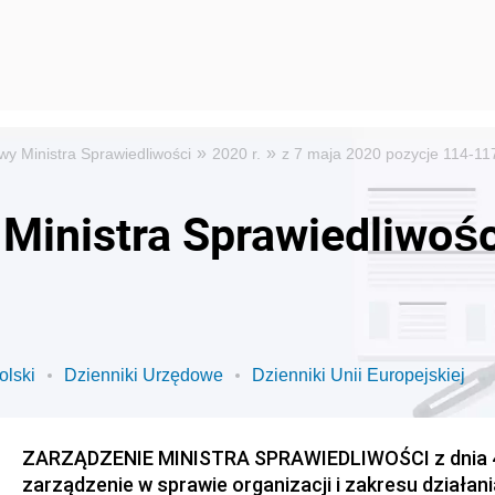
»
»
wy Ministra Sprawiedliwości
2020 r.
z 7 maja 2020 pozycje 114-11
Ministra Sprawiedliwośc
olski
Dzienniki Urzędowe
Dzienniki Unii Europejskiej
ZARZĄDZENIE MINISTRA SPRAWIEDLIWOŚCI z dnia 4 
zarządzenie w sprawie organizacji i zakresu działa