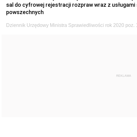
sal do cyfrowej rejestracji rozpraw wraz z usługam
powszechnych
Dziennik Urzędowy Ministra Sprawiedliwości rok 2020 poz. 
REKLAMA