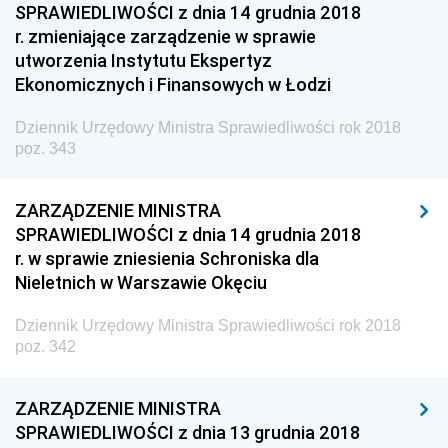
SPRAWIEDLIWOŚCI z dnia 14 grudnia 2018
z 18 września 2018 pozycja 269
r. zmieniające zarządzenie w sprawie
utworzenia Instytutu Ekspertyz
z 14 września 2018 pozycja 268
Ekonomicznych i Finansowych w Łodzi
z 11 września 2018 pozycja 267
z 7 września 2018 pozycja 266
Dziennik Urzędowy Ministra Sprawiedliwości rok 2018
poz. 343
z 6 września 2018 pozycja 265
z 6 września 2018 pozycje 260-264
ZARZĄDZENIE MINISTRA
z 4 września 2018 pozycja 259
SPRAWIEDLIWOŚCI z dnia 14 grudnia 2018
r. w sprawie zniesienia Schroniska dla
z 30 sierpnia 2018 pozycje 235-258
Nieletnich w Warszawie Okęciu
z 28 sierpnia 2018 pozycje 229-234
Dziennik Urzędowy Ministra Sprawiedliwości rok 2018
z 24 sierpnia 2018 pozycje 227-228
poz. 342
z 21 sierpnia 2018 pozycja 226
z 20 sierpnia 2018 pozycja 225
ZARZĄDZENIE MINISTRA
SPRAWIEDLIWOŚCI z dnia 13 grudnia 2018
z 14 sierpnia 2018 pozycja 224