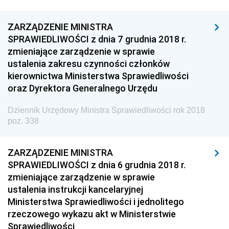
z 20 czerwca 2018 pozycje 193-196
z 19 czerwca 2018 pozycje 190-192
ZARZĄDZENIE MINISTRA
SPRAWIEDLIWOŚCI z dnia 7 grudnia 2018 r.
z 18 czerwca 2018 pozycja 189
zmieniające zarządzenie w sprawie
z 12 czerwca 2018 pozycja 188
ustalenia zakresu czynności członków
kierownictwa Ministerstwa Sprawiedliwości
z 11 czerwca 2018 pozycja 187
oraz Dyrektora Generalnego Urzędu
z 7 czerwca 2018 pozycja 186
Dziennik Urzędowy Ministra Sprawiedliwości rok 2018
z 5 czerwca 2018 pozycja 185
poz. 338
z 30 maja 2018 pozycja 184
z 30 maja 2018 pozycje 181-183
ZARZĄDZENIE MINISTRA
z 29 maja 2018 pozycja 180
SPRAWIEDLIWOŚCI z dnia 6 grudnia 2018 r.
zmieniające zarządzenie w sprawie
z 22 maja 2018 pozycja 179
ustalenia instrukcji kancelaryjnej
z 21 maja 2018 pozycja 178
Ministerstwa Sprawiedliwości i jednolitego
rzeczowego wykazu akt w Ministerstwie
z 18 maja 2018 pozycja 177
Sprawiedliwości