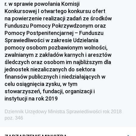
r. w sprawie powołania Komisji
2022
Konkursowej I otwartego konkursu ofert
2021
na powierzenie realizacji zadań ze środków
2020
Funduszu Pomocy Pokrzywdzonym oraz
Pomocy Postpenitencjarnej – Funduszu
2019
Sprawiedliwości w zakresie Udzielania
2018
pomocy osobom pozbawionym wolności,
zwalnianym z zakładów karnych i aresztów
z 31 grudnia 2018 pozycja 354
śledczych oraz osobom im najbliższym dla
z 28 grudnia 2018 pozycje 348-353
jednostek niezaliczanych do sektora
z 27 grudnia 2018 pozycja 347
finansów publicznych i niedziałających w
celu osiągnięcia zysku, w tym
z 20 grudnia 2018 pozycje 345-346
stowarzyszeń, fundacji, organizacji i
z 18 grudnia 2018 pozycja 344
instytucji na rok 2019
z 17 grudnia 2018 pozycje 342-343
Dziennik Urzędowy Ministra Sprawiedliwości rok 2018
z 14 grudnia 2018 pozycje 340-341
poz. 346
z 12 grudnia 2018 pozycja 339