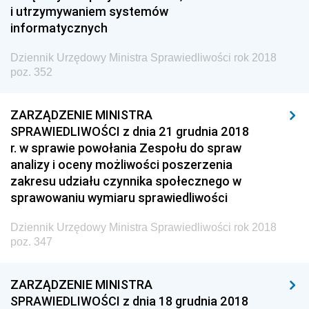
Społecznej
i utrzymywaniem systemów
informatycznych
Dziennik Urzędowy Ministra Cyfryzacji
Dziennik Urzędowy Ministra Rozwoju
Dziennik Urzędowy Ministra Sprawiedliwości rok 2018
poz. 352
Dziennik Urzędowy Ministra Infrastruktury i
Budownictwa
ZARZĄDZENIE MINISTRA
Dziennik Urzędowy Ministra Gospodarki Morskiej i
SPRAWIEDLIWOŚCI z dnia 21 grudnia 2018
Żeglugi Śródlądowej
r. w sprawie powołania Zespołu do spraw
Dziennik Urzędowy Ministra Energii
analizy i oceny możliwości poszerzenia
zakresu udziału czynnika społecznego w
Dziennik Urzędowy Ministra Finansów
sprawowaniu wymiaru sprawiedliwości
Dziennik Urzędowy Ministra Sprawiedliwości
2026
Dziennik Urzędowy Ministra Sprawiedliwości rok 2018
poz. 347
2025
2024
ZARZĄDZENIE MINISTRA
2023
SPRAWIEDLIWOŚCI z dnia 18 grudnia 2018