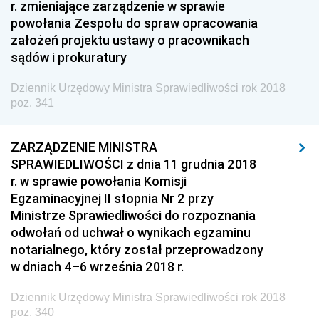
r. zmieniające zarządzenie w sprawie
z 10 sierpnia 2018 pozycje 222-223
powołania Zespołu do spraw opracowania
z 6 sierpnia 2018 pozycja 221
założeń projektu ustawy o pracownikach
sądów i prokuratury
z 2 sierpnia 2018 pozycje 214-220
z 31 lipca 2018 pozycje 211-213
Dziennik Urzędowy Ministra Sprawiedliwości rok 2018
poz. 341
z 26 lipca 2018 pozycja 210
z 25 lipca 2018 pozycja 209
ZARZĄDZENIE MINISTRA
z 20 lipca 2018 pozycja 208
SPRAWIEDLIWOŚCI z dnia 11 grudnia 2018
r. w sprawie powołania Komisji
z 19 lipca 2018 pozycja 207
Egzaminacyjnej II stopnia Nr 2 przy
z 12 lipca 2018 pozycja 206
Ministrze Sprawiedliwości do rozpoznania
odwołań od uchwał o wynikach egzaminu
z 11 lipca 2018 pozycja 205
notarialnego, który został przeprowadzony
z 6 lipca 2018 pozycje 203-204
w dniach 4–6 września 2018 r.
z 29 czerwca 2018 pozycje 198-202
Dziennik Urzędowy Ministra Sprawiedliwości rok 2018
z 22 czerwca 2018 pozycja 197
poz. 340