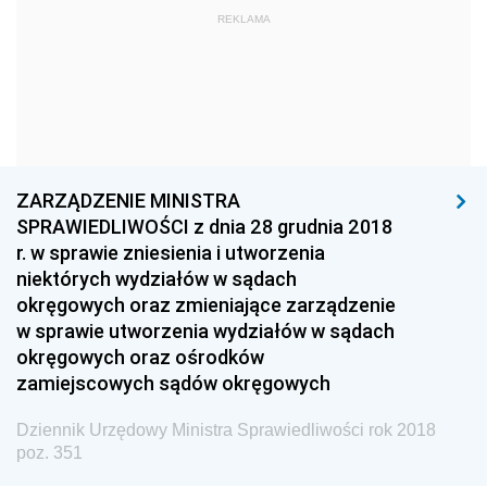
Dziennik Urzędowy Ministra Kultury i Dziedzictwa
REKLAMA
Narodowego
Dziennik Urzędowy Komendy Głównej Policji
Dziennik Urzędowy Ministra Gospodarki
Dziennik Urzędowy Urzędu Ochrony Konkurencji i
Konsumentów
ZARZĄDZENIE MINISTRA
Dziennik Urzędowy Ministra Pracy i Polityki
SPRAWIEDLIWOŚCI z dnia 28 grudnia 2018
Społecznej
r. w sprawie zniesienia i utworzenia
niektórych wydziałów w sądach
Dziennik Urzędowy Ministra Spraw Zagranicznych
okręgowych oraz zmieniające zarządzenie
Dziennik Urzędowy Urzędu Lotnictwa Cywilnego
w sprawie utworzenia wydziałów w sądach
okręgowych oraz ośrodków
Dziennik Urzędowy Komisji Nadzoru Finansowego
zamiejscowych sądów okręgowych
Dziennik Urzędowy Ministerstwa Hutnictwa i
Przemysłu Maszynowego
Dziennik Urzędowy Ministra Sprawiedliwości rok 2018
poz. 351
Dziennik Urzędowy Ministerstwa Zdrowia i Opieki
Społecznej