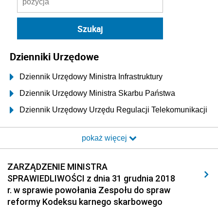
Dzienniki Urzędowe
Dziennik Urzędowy Ministra Infrastruktury
Dziennik Urzędowy Ministra Skarbu Państwa
Dziennik Urzędowy Urzędu Regulacji Telekomunikacji
i Poczty
pokaż więcej
Dziennik Urzędowy Ministra Transportu i Budownictwa
Dziennik Urzędowy Urzędu Komunikacji
ZARZĄDZENIE MINISTRA
Elektronicznej
SPRAWIEDLIWOŚCI z dnia 31 grudnia 2018
Dziennik Urzędowy Ministra Spraw Wewnętrznych i
r. w sprawie powołania Zespołu do spraw
Administracji
reformy Kodeksu karnego skarbowego
Dziennik Urzędowy Ministra Transportu