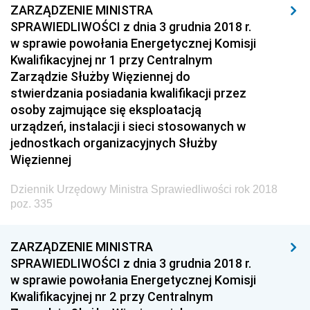
ZARZĄDZENIE MINISTRA
z 13 marca 2018 pozycje 145-148
SPRAWIEDLIWOŚCI z dnia 3 grudnia 2018 r.
w sprawie powołania Energetycznej Komisji
z 12 marca 2018 pozycje 137-144
Kwalifikacyjnej nr 1 przy Centralnym
z 7 marca 2018 pozycja 136
Zarządzie Służby Więziennej do
stwierdzania posiadania kwalifikacji przez
z 6 marca 2018 pozycja 135
osoby zajmujące się eksploatacją
z 20 lutego 2018 pozycje 133-134
urządzeń, instalacji i sieci stosowanych w
jednostkach organizacyjnych Służby
z 19 lutego 2018 pozycja 132
Więziennej
z 16 lutego 2018 pozycje 129-131
z 2 lutego 2018 pozycje 126-128
Dziennik Urzędowy Ministra Sprawiedliwości rok 2018
poz. 335
z 31 stycznia 2018 pozycje 121-125
z 30 stycznia 2018 pozycje 117-120
ZARZĄDZENIE MINISTRA
z 25 stycznia 2018 pozycje 114-116
SPRAWIEDLIWOŚCI z dnia 3 grudnia 2018 r.
w sprawie powołania Energetycznej Komisji
z 24 stycznia 2018 pozycje 112-113
Kwalifikacyjnej nr 2 przy Centralnym
z 23 stycznia 2018 pozycje 110-111