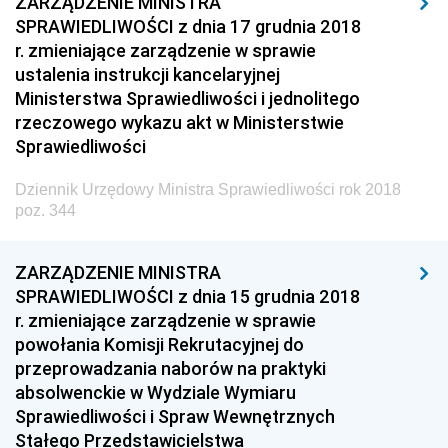
ZARZĄDZENIE MINISTRA
z 7 grudnia 2018 pozycja 338
SPRAWIEDLIWOŚCI z dnia 17 grudnia 2018
z 5 grudnia 2018 pozycje 335-337
r. zmieniające zarządzenie w sprawie
z 29 listopada 2018 pozycja 334
ustalenia instrukcji kancelaryjnej
Ministerstwa Sprawiedliwości i jednolitego
z 28 listopada 2018 pozycje 328-333
rzeczowego wykazu akt w Ministerstwie
z 27 listopada 2018 pozycje 319-327
Sprawiedliwości
z 22 listopada 2018 pozycje 317-318
Dziennik Urzędowy Ministra Sprawiedliwości rok 2018
z 13 listopada 2018 pozycja 316
poz. 344
z 13 listopada 2018 pozycja 315
ZARZĄDZENIE MINISTRA
z 9 listopada 2018 pozycje 309-314
SPRAWIEDLIWOŚCI z dnia 15 grudnia 2018
z 7 listopada 2018 pozycje 307-308
r. zmieniające zarządzenie w sprawie
powołania Komisji Rekrutacyjnej do
z 5 listopada 2018 pozycja 306
przeprowadzania naborów na praktyki
z 31 października 2018 pozycja 305
absolwenckie w Wydziale Wymiaru
z 30 października 2018 pozycje 303-304
Sprawiedliwości i Spraw Wewnętrznych
Stałego Przedstawicielstwa
z 29 października 2018 pozycja 302