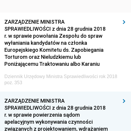
Dziennik Urzędowy Głównego Inspektoratu Ochrony
Środowiska
ZARZĄDZENIE MINISTRA
Dziennik Urzędowy Generalnej Dyrekcji Ochrony
SPRAWIEDLIWOŚCI z dnia 28 grudnia 2018
Środowiska
r. w sprawie powołania Zespołu do spraw
Dziennik Urzędowy Ministerstwa Administracji,
wyłaniania kandydatów na członka
Gospodarki Terenowej i Ochrony Środowiska
Europejskiego Komitetu ds. Zapobiegania
Torturom oraz Nieludzkiemu lub
Dziennik Urzędowy Ministerstwa Administracji i
Poniżającemu Traktowaniu albo Karaniu
Gospodarki Przestrzennej
Dziennik Urzędowy Unii Europejskiej, L
Dziennik Urzędowy Ministra Sprawiedliwości rok 2018
poz. 353
Dziennik Urzędowy Ministerstwa Komunikacji
Dziennik Urzędowy Ministerstwa Przemysłu
ZARZĄDZENIE MINISTRA
Chemicznego i Lekkiego
SPRAWIEDLIWOŚCI z dnia 28 grudnia 2018
Dziennik Urzędowy Ministerstwa Rolnictwa i
r. w sprawie powierzenia sądom
Gospodarki Żywnościowej
apelacyjnym wykonywania czynności
Dziennik Urzędowy Ministra Rodziny, Pracy i Polityki
związanych z projektowaniem, wdrażaniem