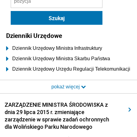
Dzienniki Urzędowe
Dziennik Urzędowy Ministra Infrastruktury
Dziennik Urzędowy Ministra Skarbu Państwa
Dziennik Urzędowy Urzędu Regulacji Telekomunikacji
i Poczty
pokaż więcej
Dziennik Urzędowy Ministra Transportu i Budownictwa
Dziennik Urzędowy Urzędu Komunikacji
ZARZĄDZENIE MINISTRA ŚRODOWISKA z
Elektronicznej
dnia 29 lipca 2015 r. zmieniające
Dziennik Urzędowy Ministra Spraw Wewnętrznych i
zarządzenie w sprawie zadań ochronnych
Administracji
dla Wolińskiego Parku Narodowego
Dziennik Urzędowy Ministra Transportu