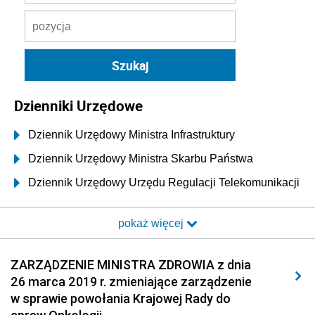
Dzienniki Urzędowe
Dziennik Urzędowy Ministra Infrastruktury
Dziennik Urzędowy Ministra Skarbu Państwa
Dziennik Urzędowy Urzędu Regulacji Telekomunikacji
i Poczty
pokaż więcej
Dziennik Urzędowy Ministra Transportu i Budownictwa
Dziennik Urzędowy Urzędu Komunikacji
ZARZĄDZENIE MINISTRA ZDROWIA z dnia
Elektronicznej
26 marca 2019 r. zmieniające zarządzenie
Dziennik Urzędowy Ministra Spraw Wewnętrznych i
w sprawie powołania Krajowej Rady do
Administracji