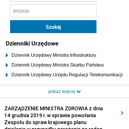
Dzienniki Urzędowe
Dziennik Urzędowy Ministra Infrastruktury
Dziennik Urzędowy Ministra Skarbu Państwa
Dziennik Urzędowy Urzędu Regulacji Telekomunikacji
i Poczty
pokaż więcej
Dziennik Urzędowy Ministra Transportu i Budownictwa
Dziennik Urzędowy Urzędu Komunikacji
ZARZĄDZENIE MINISTRA ZDROWIA z dnia
Elektronicznej
14 grudnia 2019 r. w sprawie powołania
Dziennik Urzędowy Ministra Spraw Wewnętrznych i
Zespołu do spraw krajowego planu
Administracji