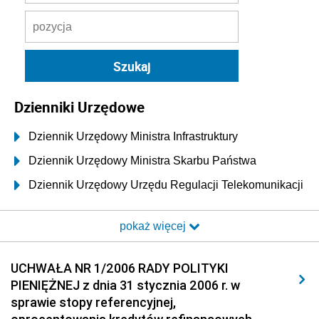
Dzienniki Urzędowe
Dziennik Urzędowy Ministra Infrastruktury
Dziennik Urzędowy Ministra Skarbu Państwa
Dziennik Urzędowy Urzędu Regulacji Telekomunikacji
i Poczty
pokaż więcej
Dziennik Urzędowy Ministra Transportu i Budownictwa
Dziennik Urzędowy Urzędu Komunikacji
UCHWAŁA NR 1/2006 RADY POLITYKI
Elektronicznej
PIENIĘŻNEJ z dnia 31 stycznia 2006 r. w
Dziennik Urzędowy Ministra Spraw Wewnętrznych i
sprawie stopy referencyjnej,
Administracji