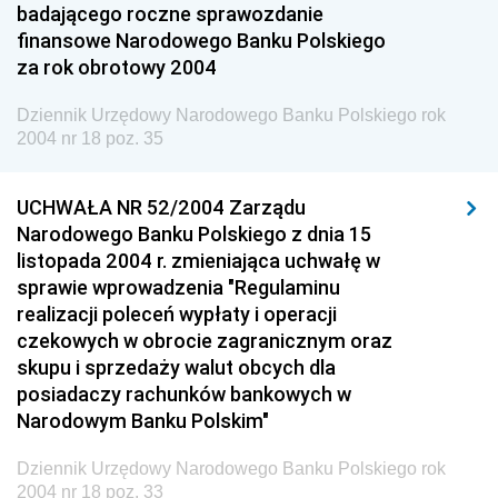
Dziennik Urzędowy Ministra Przedsiębiorczości i
badającego roczne sprawozdanie
Technologii
finansowe Narodowego Banku Polskiego
za rok obrotowy 2004
Dziennik Urzędowy Ministra Inwestycji i Rozwoju
Dziennik Urzędowy Naczelnego Dyrektora Archiwów
Dziennik Urzędowy Narodowego Banku Polskiego rok
Państwowych
2004 nr 18 poz. 35
Dziennik Urzędowy Ministra Finansów, Inwestycji i
Rozwoju
UCHWAŁA NR 52/2004 Zarządu
Narodowego Banku Polskiego z dnia 15
Dziennik Urzędowy Ministra Klimatu
listopada 2004 r. zmieniająca uchwałę w
Dziennik Urzędowy Ministra Sportu
sprawie wprowadzenia "Regulaminu
realizacji poleceń wypłaty i operacji
Dziennik Urzędowy Ministra Funduszy i Polityki
czekowych w obrocie zagranicznym oraz
Regionalnej
skupu i sprzedaży walut obcych dla
Dziennik Urzędowy Ministra Aktywów Państwowych
posiadaczy rachunków bankowych w
Narodowym Banku Polskim"
Dziennik Urzędowy Ministra Zdrowia
Dziennik Urzędowy Ministra Środowiska i Głównego
Dziennik Urzędowy Narodowego Banku Polskiego rok
Inspektora Ochrony Środowiska
2004 nr 18 poz. 33