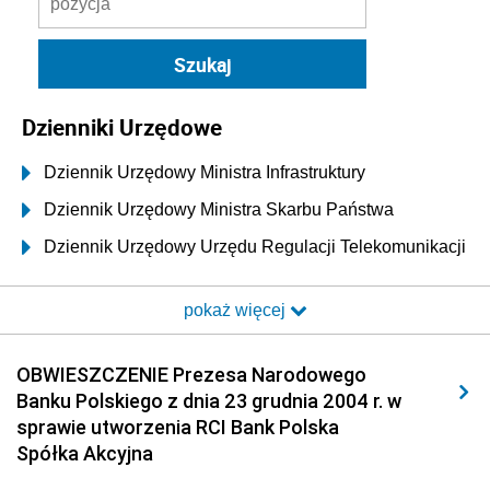
Dzienniki Urzędowe
Dziennik Urzędowy Ministra Infrastruktury
Dziennik Urzędowy Ministra Skarbu Państwa
Dziennik Urzędowy Urzędu Regulacji Telekomunikacji
i Poczty
pokaż więcej
Dziennik Urzędowy Ministra Transportu i Budownictwa
Dziennik Urzędowy Urzędu Komunikacji
OBWIESZCZENIE Prezesa Narodowego
Elektronicznej
Banku Polskiego z dnia 23 grudnia 2004 r. w
Dziennik Urzędowy Ministra Spraw Wewnętrznych i
sprawie utworzenia RCI Bank Polska
Administracji
Spółka Akcyjna
Dziennik Urzędowy Ministra Transportu