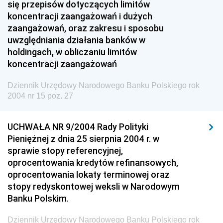
się przepisów dotyczących limitów
Dziennik Urzędowy Ministra Finansów i Gospodarki
koncentracji zaangażowań i dużych
zaangażowań, oraz zakresu i sposobu
Dziennik Urzędowy Ministra do Spraw Unii
uwzględniania działania banków w
Europejskiej
holdingach, w obliczaniu limitów
Dziennik Urzędowy Agencji Wywiadu
koncentracji zaangażowań
Dziennik Urzędowy Narodowego Banku Polskiego rok
2004 nr 15 poz. 27
UCHWAŁA NR 9/2004 Rady Polityki
Pieniężnej z dnia 25 sierpnia 2004 r. w
sprawie stopy referencyjnej,
oprocentowania kredytów refinansowych,
oprocentowania lokaty terminowej oraz
stopy redyskontowej weksli w Narodowym
Banku Polskim.
Dziennik Urzędowy Narodowego Banku Polskiego rok