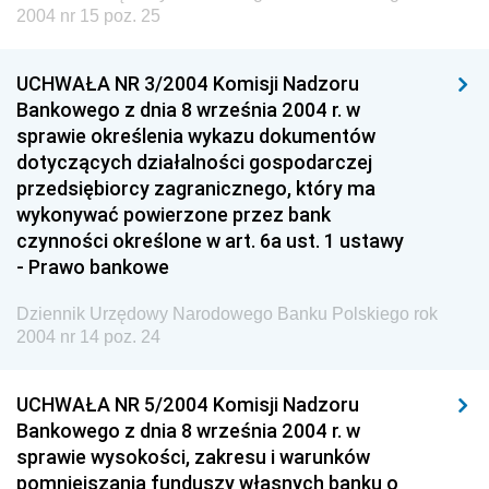
2004 nr 15 poz. 25
nr 5 z 27 maja 2004 pozycje 10-11
nr 4 z 5 maja 2004 pozycje 8-9
UCHWAŁA NR 3/2004 Komisji Nadzoru
nr 3 z 23 kwietnia 2004 pozycje 4-7
Bankowego z dnia 8 września 2004 r. w
nr 2 z 9 kwietnia 2004 pozycje 2-3
sprawie określenia wykazu dokumentów
dotyczących działalności gospodarczej
nr 1 z 1 marca 2004 pozycja 1
przedsiębiorcy zagranicznego, który ma
2003
wykonywać powierzone przez bank
czynności określone w art. 6a ust. 1 ustawy
2002
- Prawo bankowe
2001
Dziennik Urzędowy Narodowego Banku Polskiego rok
Dziennik Urzędowy Komendy Głównej Policji
2004 nr 14 poz. 24
Dziennik Urzędowy Ministra Pracy i Polityki
Społecznej
UCHWAŁA NR 5/2004 Komisji Nadzoru
Bankowego z dnia 8 września 2004 r. w
Dziennik Urzędowy Ministra Transportu, Budownictwa
sprawie wysokości, zakresu i warunków
i Gospodarki Morskiej
pomniejszania funduszy własnych banku o