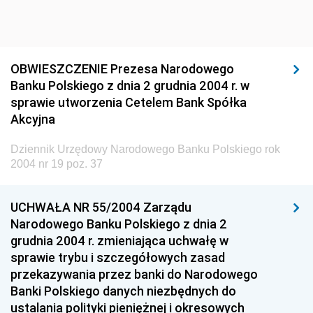
Dziennik Urzędowy Głównego Inspektoratu Ochrony
Środowiska
Dziennik Urzędowy Generalnej Dyrekcji Ochrony
OBWIESZCZENIE Prezesa Narodowego
Środowiska
Banku Polskiego z dnia 2 grudnia 2004 r. w
Dziennik Urzędowy Ministerstwa Administracji,
sprawie utworzenia Cetelem Bank Spółka
Gospodarki Terenowej i Ochrony Środowiska
Akcyjna
Dziennik Urzędowy Ministerstwa Administracji i
Dziennik Urzędowy Narodowego Banku Polskiego rok
Gospodarki Przestrzennej
2004 nr 19 poz. 37
Dziennik Urzędowy Unii Europejskiej, L
Dziennik Urzędowy Ministerstwa Komunikacji
UCHWAŁA NR 55/2004 Zarządu
Narodowego Banku Polskiego z dnia 2
Dziennik Urzędowy Ministerstwa Przemysłu
grudnia 2004 r. zmieniająca uchwałę w
Chemicznego i Lekkiego
sprawie trybu i szczegółowych zasad
Dziennik Urzędowy Ministerstwa Rolnictwa i
przekazywania przez banki do Narodowego
Gospodarki Żywnościowej
Banki Polskiego danych niezbędnych do
Dziennik Urzędowy Ministra Rodziny, Pracy i Polityki
ustalania polityki pieniężnej i okresowych