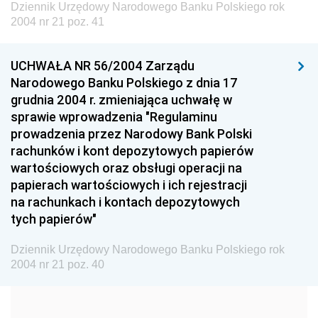
Dziennik Urzędowy Narodowego Banku Polskiego rok
Dziennik Urzędowy Ministra Budownictwa
2004 nr 21 poz. 41
Dziennik Urzędowy Ministra Nauki i Szkolnictwa
Wyższego
UCHWAŁA NR 56/2004 Zarządu
Dziennik Urzędowy Głównego Urzędu Miar
Narodowego Banku Polskiego z dnia 17
grudnia 2004 r. zmieniająca uchwałę w
Dziennik Urzędowy Ministra Rolnictwa i Rozwoju Wsi
sprawie wprowadzenia "Regulaminu
Dziennik Urzędowy Ministra Edukacji Narodowej i
prowadzenia przez Narodowy Bank Polski
Sportu
rachunków i kont depozytowych papierów
wartościowych oraz obsługi operacji na
Dziennik Urzędowy Ministra Edukacji i Nauki
papierach wartościowych i ich rejestracji
Dziennik Urzędowy Ministra Edukacji Narodowej
na rachunkach i kontach depozytowych
tych papierów"
Dziennik Urzędowy Ministra Gospodarki Morskiej
Dziennik Urzędowy Ministra Obrony Narodowej
Dziennik Urzędowy Narodowego Banku Polskiego rok
2004 nr 21 poz. 40
Dziennik Urzędowy Komendy Głównej Państwowej
Straży Pożarnej
Dziennik Urzędowy Głównego Urzędu Statystycznego