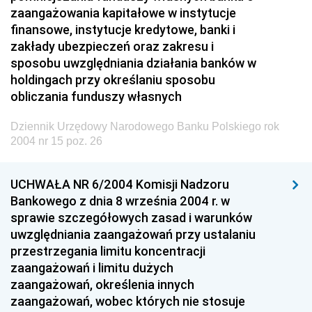
Dziennik Urzędowy Ministra Rozwoju i Technologii
zaangażowania kapitałowe w instytucje
Dziennik Urzędowy Ministra Spraw Zagranicznych
finansowe, instytucje kredytowe, banki i
zakłady ubezpieczeń oraz zakresu i
Dziennik Urzędowy Centralnego Biura
sposobu uwzględniania działania banków w
Antykorupcyjnego
holdingach przy określaniu sposobu
Dziennik Urzędowy Agencji Bezpieczeństwa
obliczania funduszy własnych
Wewnętrznego
Dziennik Urzędowy Narodowego Banku Polskiego rok
Dziennik Urzędowy Urzędu Patentowego
2004 nr 15 poz. 26
Rzeczypospolitej Polskiej
Dziennik Urzędowy Generalnej Dyrekcji Dróg
UCHWAŁA NR 6/2004 Komisji Nadzoru
Krajowych i Autostrad
Bankowego z dnia 8 września 2004 r. w
Dziennik Urzędowy Ministra Środowiska
sprawie szczegółowych zasad i warunków
uwzględniania zaangażowań przy ustalaniu
Dziennik Urzędowy Ministra Administracji i Cyfryzacji
przestrzegania limitu koncentracji
Dziennik Urzędowy Ministra Edukacji
zaangażowań i limitu dużych
Dziennik Urzędowy Ministra Nauki
zaangażowań, określenia innych
zaangażowań, wobec których nie stosuje
Dziennik Urzędowy Ministra Przemysłu