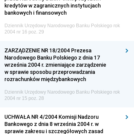
2014
kredytów w zagranicznych instytucjach
2013
bankowych i finansowych
2012
Dziennik Urzędowy Narodowego Banku Polskiego rok
2011
2004 nr 16 poz. 29
2010
ZARZĄDZENIE NR 18/2004 Prezesa
2009
Narodowego Banku Polskiego z dnia 17
2008
września 2004 r. zmieniające zarządzenie
w sprawie sposobu przeprowadzania
2007
rozrachunków międzybankowych
2006
2005
Dziennik Urzędowy Narodowego Banku Polskiego rok
2004 nr 15 poz. 28
2004
nr 21 z 24 grudnia 2004 pozycje 39-41
UCHWAŁA NR 4/2004 Komisji Nadzoru
nr 20 z 16 grudnia 2004 pozycja 38
Bankowego z dnia 8 września 2004 r. w
sprawie zakresu i szczegółowych zasad
nr 19 z 6 grudnia 2004 pozycje 36-37