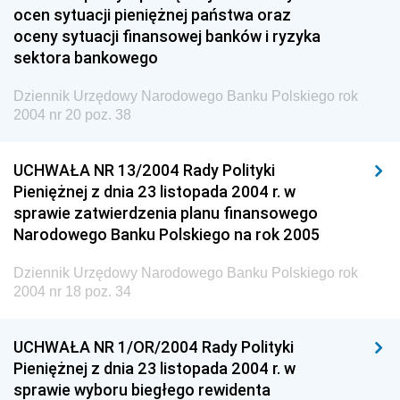
Społecznej
ocen sytuacji pieniężnej państwa oraz
oceny sytuacji finansowej banków i ryzyka
Dziennik Urzędowy Ministra Cyfryzacji
sektora bankowego
Dziennik Urzędowy Ministra Rozwoju
Dziennik Urzędowy Narodowego Banku Polskiego rok
Dziennik Urzędowy Ministra Infrastruktury i
2004 nr 20 poz. 38
Budownictwa
Dziennik Urzędowy Ministra Gospodarki Morskiej i
UCHWAŁA NR 13/2004 Rady Polityki
Żeglugi Śródlądowej
Pieniężnej z dnia 23 listopada 2004 r. w
Dziennik Urzędowy Ministra Energii
sprawie zatwierdzenia planu finansowego
Narodowego Banku Polskiego na rok 2005
Dziennik Urzędowy Ministra Finansów
Dziennik Urzędowy Ministra Sprawiedliwości
Dziennik Urzędowy Narodowego Banku Polskiego rok
2004 nr 18 poz. 34
Dziennik Urzędowy Ministra Rozwoju i Finansów
Dziennik Urzędowy Wyższego Urzędu Górniczego
UCHWAŁA NR 1/OR/2004 Rady Polityki
Dziennik Urzędowy Prezesa Urzędu Transportu
Pieniężnej z dnia 23 listopada 2004 r. w
Kolejowego
sprawie wyboru biegłego rewidenta