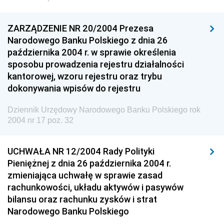
Dziennik Urzędowy Ministra Klimatu i Środowiska
ZARZĄDZENIE NR 20/2004 Prezesa
Dziennik Urzędowy Ministerstwa Kultury, Dziedzictwa
Narodowego Banku Polskiego z dnia 26
Narodowego i Sportu
października 2004 r. w sprawie określenia
Dziennik Urzędowy Ministra Finansów, Funduszy i
sposobu prowadzenia rejestru działalności
Polityki Regionalnej
kantorowej, wzoru rejestru oraz trybu
Dziennik Urzędowy Ministra Rozwoju, Pracy i
dokonywania wpisów do rejestru
Technologii
Dziennik Urzędowy Narodowego Banku Polskiego rok
Dziennik Urzędowy Ministra Kultury, Dziedzictwa
2004 nr 17 poz. 32
Narodowego i Sportu
Dziennik Urzędowy Ministra Rodziny i Polityki
UCHWAŁA NR 12/2004 Rady Polityki
Społecznej
Pieniężnej z dnia 26 października 2004 r.
Dziennik Urzędowy Komendy Głównej Straży
zmieniająca uchwałę w sprawie zasad
Granicznej
rachunkowości, układu aktywów i pasywów
bilansu oraz rachunku zysków i strat
Dziennik Urzędowy Głównego Inspektoratu Transportu
Narodowego Banku Polskiego
Drogowego