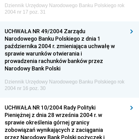
Dziennik Urzędowy Narodowego Banku Polskiego
Dziennik Urzędowy Narodowego Banku Polskiego rok
2004 nr 17 poz. 31
2026
2025
UCHWAŁA NR 49/2004 Zarządu
2024
Narodowego Banku Polskiego z dnia 1
2023
października 2004 r. zmieniająca uchwałę w
sprawie warunków otwierania i
2022
prowadzenia rachunków banków przez
2021
Narodowy Bank Polski
2020
Dziennik Urzędowy Narodowego Banku Polskiego rok
2019
2004 nr 16 poz. 30
2018
UCHWAŁA NR 10/2004 Rady Polityki
2017
Pieniężnej z dnia 28 września 2004 r. w
2016
sprawie określenia górnej granicy
2015
zobowiązań wynikających z zaciągania
przez Narodowy Bank Polski pożyczek i