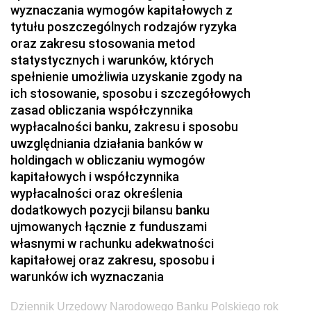
wyznaczania wymogów kapitałowych z
nr 18 z 26 listopada 2004 pozycje 33-35
tytułu poszczególnych rodzajów ryzyka
nr 17 z 29 października 2004 pozycje 31-32
oraz zakresu stosowania metod
statystycznych i warunków, których
nr 16 z 14 października 2004 pozycje 29-30
spełnienie umożliwia uzyskanie zgody na
nr 15 z 5 października 2004 pozycje 25-28
ich stosowanie, sposobu i szczegółowych
zasad obliczania współczynnika
nr 14 z 17 września 2004 pozycja 24
wypłacalności banku, zakresu i sposobu
nr 13 z 26 sierpnia 2004 pozycja 23
uwzględniania działania banków w
holdingach w obliczaniu wymogów
nr 12 z 20 sierpnia 2004 pozycja 22
kapitałowych i współczynnika
nr 11 z 6 sierpnia 2004 pozycje 20-21
wypłacalności oraz określenia
nr 10 z 29 lipca 2004 pozycje 18-19
dodatkowych pozycji bilansu banku
ujmowanych łącznie z funduszami
nr 9 z 1 lipca 2004 pozycja 17
własnymi w rachunku adekwatności
nr 8 z 30 czerwca 2004 pozycje 15-16
kapitałowej oraz zakresu, sposobu i
warunków ich wyznaczania
nr 7 z 15 czerwca 2004 pozycje 13-14
nr 6 z 2 czerwca 2004 pozycja 12
Dziennik Urzędowy Narodowego Banku Polskiego rok