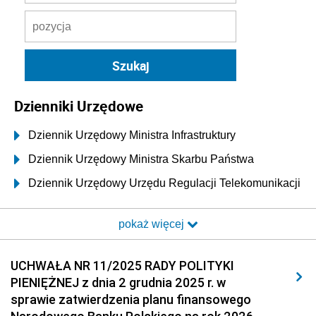
Dzienniki Urzędowe
Dziennik Urzędowy Ministra Infrastruktury
Dziennik Urzędowy Ministra Skarbu Państwa
Dziennik Urzędowy Urzędu Regulacji Telekomunikacji
i Poczty
pokaż więcej
Dziennik Urzędowy Ministra Transportu i Budownictwa
Dziennik Urzędowy Urzędu Komunikacji
UCHWAŁA NR 11/2025 RADY POLITYKI
Elektronicznej
PIENIĘŻNEJ z dnia 2 grudnia 2025 r. w
Dziennik Urzędowy Ministra Spraw Wewnętrznych i
sprawie zatwierdzenia planu finansowego
Administracji