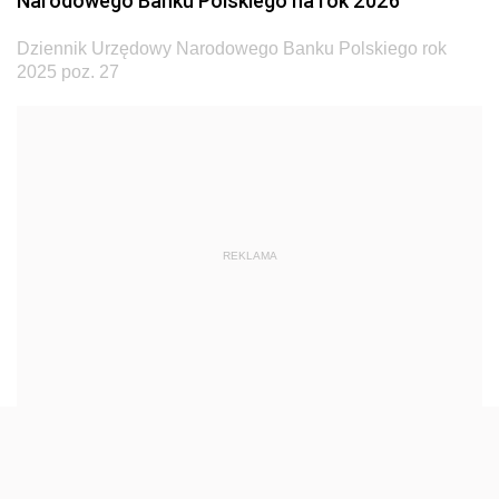
Narodowego Banku Polskiego na rok 2026
Dziennik Urzędowy Ministra Transportu
Dziennik Urzędowy Narodowego Banku Polskiego rok
Dziennik Urzędowy Ministra Budownictwa
2025 poz. 27
Dziennik Urzędowy Ministra Nauki i Szkolnictwa
Wyższego
Dziennik Urzędowy Głównego Urzędu Miar
Dziennik Urzędowy Ministra Rolnictwa i Rozwoju Wsi
Dziennik Urzędowy Ministra Edukacji Narodowej i
REKLAMA
Sportu
Dziennik Urzędowy Ministra Edukacji i Nauki
Dziennik Urzędowy Ministra Edukacji Narodowej
Dziennik Urzędowy Ministra Gospodarki Morskiej
Dziennik Urzędowy Ministra Obrony Narodowej
Dziennik Urzędowy Komendy Głównej Państwowej
Straży Pożarnej