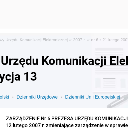
»
»
wy Urzędu Komunikacji Elektronicznej
2007 r.
nr 6 z 21 lutego 20
Urzędu Komunikacji Elek
ycja 13
olski
Dzienniki Urzędowe
Dzienniki Unii Europejskiej
ZARZĄDZENIE Nr 6 PREZESA URZĘDU KOMUNIKACJI
12 lutego 2007 r. zmieniające zarządzenie w sprawi