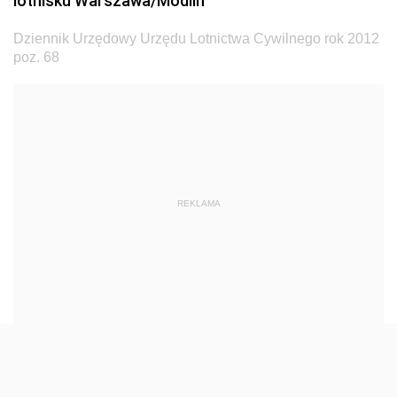
lotnisku Warszawa/Modlin
Dziennik Urzędowy Ministra Transportu
Dziennik Urzędowy Urzędu Lotnictwa Cywilnego rok 2012
Dziennik Urzędowy Ministra Budownictwa
poz. 68
Dziennik Urzędowy Ministra Nauki i Szkolnictwa
Wyższego
Dziennik Urzędowy Głównego Urzędu Miar
Dziennik Urzędowy Ministra Rolnictwa i Rozwoju Wsi
Dziennik Urzędowy Ministra Edukacji Narodowej i
REKLAMA
Sportu
Dziennik Urzędowy Ministra Edukacji i Nauki
Dziennik Urzędowy Ministra Edukacji Narodowej
Dziennik Urzędowy Ministra Gospodarki Morskiej
Dziennik Urzędowy Ministra Obrony Narodowej
Dziennik Urzędowy Komendy Głównej Państwowej
Straży Pożarnej