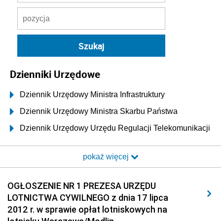
Dzienniki Urzędowe
Dziennik Urzędowy Ministra Infrastruktury
Dziennik Urzędowy Ministra Skarbu Państwa
Dziennik Urzędowy Urzędu Regulacji Telekomunikacji
i Poczty
pokaż więcej
Dziennik Urzędowy Ministra Transportu i Budownictwa
Dziennik Urzędowy Urzędu Komunikacji
OGŁOSZENIE NR 1 PREZESA URZĘDU
Elektronicznej
LOTNICTWA CYWILNEGO z dnia 17 lipca
Dziennik Urzędowy Ministra Spraw Wewnętrznych i
2012 r. w sprawie opłat lotniskowych na
Administracji