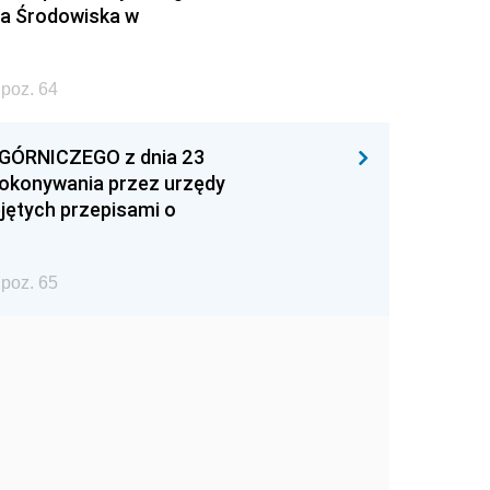
na Środowiska w
poz. 64
ÓRNICZEGO z dnia 23
 dokonywania przez urzędy
jętych przepisami o
poz. 65