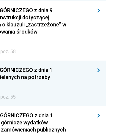
ÓRNICZEGO z dnia 9
Instrukcji dotyczącej
 o klauzuli „zastrzeżone” w
sowania środków
poz. 58
ÓRNICZEGO z dnia 1
ielanych na potrzeby
poz. 55
ÓRNICZEGO z dnia 1
y górnicze wydatków
o zamówieniach publicznych