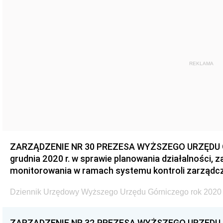
REKLAMA
ZARZĄDZENIE NR 30 PREZESA WYŻSZEGO URZĘDU G
grudnia 2020 r. w sprawie planowania działalności, 
monitorowania w ramach systemu kontroli zarządcz
Dziennik Urzędowy Wyższego Urzędu Górniczego rok 2020 
ZARZĄDZENIE NR 32 PREZESA WYŻSZEGO URZĘDU G