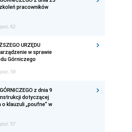
 szkoleń pracowników
poz. 62
YŻSZEGO URZĘDU
zarządzenie w sprawie
ędu Górniczego
poz. 59
ÓRNICZEGO z dnia 9
Instrukcji dotyczącej
 o klauzuli „poufne” w
poz. 57