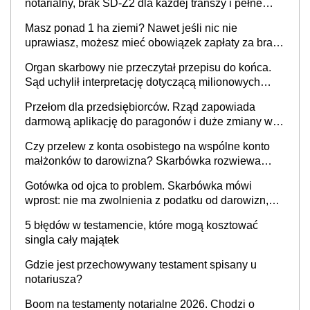
notarialny, brak SD-Z2 dla każdej transzy i pełne
zwolnienie podatkowe
Masz ponad 1 ha ziemi? Nawet jeśli nic nie
uprawiasz, możesz mieć obowiązek zapłaty za brak
OC
Organ skarbowy nie przeczytał przepisu do końca.
Sąd uchylił interpretację dotyczącą milionowych
przychodów
Przełom dla przedsiębiorców. Rząd zapowiada
darmową aplikację do paragonów i duże zmiany w
podatkach
Czy przelew z konta osobistego na wspólne konto
małżonków to darowizna? Skarbówka rozwiewa
wątpliwości
Gotówka od ojca to problem. Skarbówka mówi
wprost: nie ma zwolnienia z podatku od darowizn,
nawet gdy pieniądze wpłyną na konto
5 błędów w testamencie, które mogą kosztować
obdarowanego
singla cały majątek
Gdzie jest przechowywany testament spisany u
notariusza?
Boom na testamenty notarialne 2026. Chodzi o