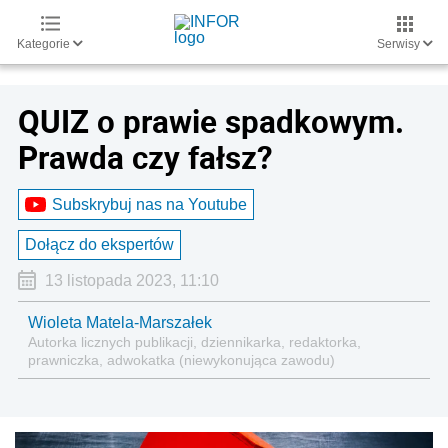
Kategorie
Serwisy
QUIZ o prawie spadkowym.
Prawda czy fałsz?
Subskrybuj nas na Youtube
Dołącz do ekspertów
13 listopada 2023, 11:10
Wioleta Matela-Marszałek
Autorka licznych publikacji, dziennikarka, redaktorka,
prawniczka, adwokatka (niewykonująca zawodu)