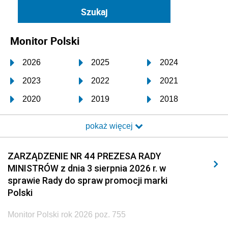
Monitor Polski
2026
2025
2024
2023
2022
2021
2020
2019
2018
2017
2016
2015
pokaż więcej
2014
2013
2012
2011
2010
2009
ZARZĄDZENIE NR 44 PREZESA RADY
MINISTRÓW z dnia 3 sierpnia 2026 r. w
2008
2007
2006
sprawie Rady do spraw promocji marki
2005
2004
2003
Polski
2002
2001
2000
Monitor Polski rok 2026 poz. 755
1999
1998
1997