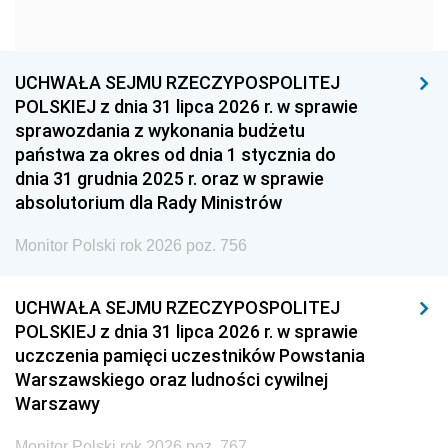
1960
1959
1958
1957
1956
1955
UCHWAŁA SEJMU RZECZYPOSPOLITEJ
1954
1953
1952
POLSKIEJ z dnia 31 lipca 2026 r. w sprawie
1951
1950
1949
sprawozdania z wykonania budżetu
państwa za okres od dnia 1 stycznia do
1948
1947
1946
dnia 31 grudnia 2025 r. oraz w sprawie
1939
1938
1937
absolutorium dla Rady Ministrów
1936
1930
Monitor Polski rok 2026 poz. 756
UCHWAŁA SEJMU RZECZYPOSPOLITEJ
POLSKIEJ z dnia 31 lipca 2026 r. w sprawie
uczczenia pamięci uczestników Powstania
Warszawskiego oraz ludności cywilnej
Warszawy
Monitor Polski rok 2026 poz. 767