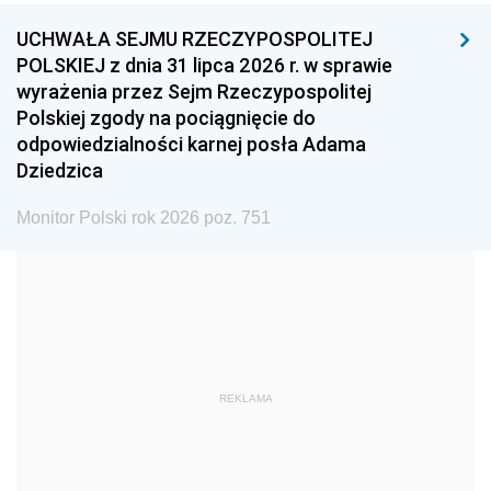
UCHWAŁA SEJMU RZECZYPOSPOLITEJ
1996
1995
1994
POLSKIEJ z dnia 31 lipca 2026 r. w sprawie
1993
1992
1991
wyrażenia przez Sejm Rzeczypospolitej
Polskiej zgody na pociągnięcie do
1990
1989
1988
odpowiedzialności karnej posła Adama
1987
1986
1985
Dziedzica
1984
1983
1982
Monitor Polski rok 2026 poz. 751
1981
1980
1979
1978
1977
1976
1975
1974
1973
1972
1971
1970
1969
1968
1967
REKLAMA
1966
1965
1964
1963
1962
1961