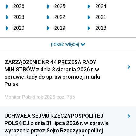
2026
2025
2024
2023
2022
2021
2020
2019
2018
2017
2016
2015
pokaż więcej
2014
2013
2012
2011
2010
2009
ZARZĄDZENIE NR 44 PREZESA RADY
MINISTRÓW z dnia 3 sierpnia 2026 r. w
2008
2007
2006
sprawie Rady do spraw promocji marki
2005
2004
2003
Polski
2002
2001
2000
Monitor Polski rok 2026 poz. 755
1999
1998
1997
UCHWAŁA SEJMU RZECZYPOSPOLITEJ
1996
1995
1994
POLSKIEJ z dnia 31 lipca 2026 r. w sprawie
1993
1992
1991
wyrażenia przez Sejm Rzeczypospolitej