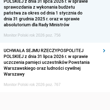
POLSKIEJ z dnia 31 lipca 2026 r. w sprawie
1951
1950
1949
sprawozdania z wykonania budżetu
państwa za okres od dnia 1 stycznia do
1948
1947
1946
dnia 31 grudnia 2025 r. oraz w sprawie
1939
1938
1937
absolutorium dla Rady Ministrów
1936
1930
Monitor Polski rok 2026 poz. 756
UCHWAŁA SEJMU RZECZYPOSPOLITEJ
POLSKIEJ z dnia 31 lipca 2026 r. w sprawie
uczczenia pamięci uczestników Powstania
Warszawskiego oraz ludności cywilnej
Warszawy
Monitor Polski rok 2026 poz. 767